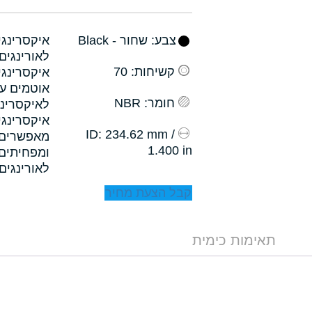
צבע
: שחור - Black
קשיחות
: 70
איקסרינגי
אוטמים עם
חומר
: NBR
לאיקסרינג
איקסרינגי
: 234.62 mm /
ID
1.400 in
לאורינגים.
קבל הצעת מחיר
תאימות כימית