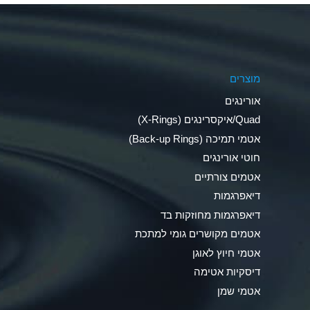
Aluminum Phosphate (Aqueous)
Aluminum Sulfate (Aqueous)
מוצרים
Ammonia Anhydrous
אורינגים
Ammonia Gas (cold)
Quad/איקסרינגים (X-Rings)
אטמי תמיכה (Back-up Rings)
Ammonia Gas (hot)
חוטי אורינגים
Ammonium Carbonate (Aqueous)
אטמים צורתיים
דיאפרגמות
Ammonium Chloride (Aqueous)
דיאפרגמות מחוזקות בד
Ammonium Hydroxide (conc.)
אטמים מקושרים גומי למתכת
אטמי חיוץ לאוגן
Ammonium Nitrate (Aqueous)
דיסקיות אטימה
Ammonium Nitrite (Aqueous)
אטמי שמן