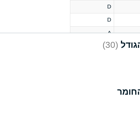
D
D
A
(30)
D
A
D
A
B
A
A
A