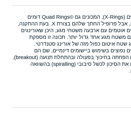
איקסרינגים (X-Rings), המכונים גם Quad Rings©‎ דומים
לאורינגים, אבל פרופיל החתך שלהם בצורת X. בעת ההתקנה,
ם אוטמים עם ארבעה משטחי מגע, היכן שאורינגים
 משטח מגע אחד גדול יותר. תכונה זו מספקת
 שטח איטום כפול מזה של אורינג סטנדרטי.
ם נפוצים בשימוש ביישומים דינמיים, שם הם
מאפשרים הפחתה בחיכוך בפעולה ובהתחלת תנועה (breakout),
ומפחיתים את הסיכון לכשל סיבובי (spiralling) בהשוואה