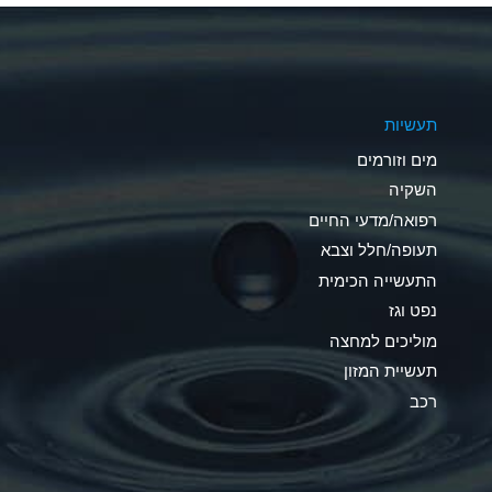
A
A
תעשיות
B
מים וזורמים
A
השקיה
רפואה/מדעי החיים
D
תעופה/חלל וצבא
D
התעשייה הכימית
נפט וגז
A
מוליכים למחצה
D
תעשיית המזון
רכב
A
A