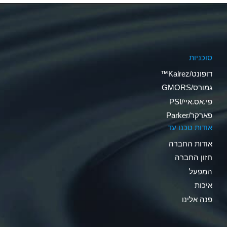
סוכניות
דופונט/Kalrez™
גמורס/GMORS
פי.אס.איי/PSI
פארקר/Parker
אודות טכנו עד
אודות החברה
חזון החברה
המפעל
איכות
פנה אלינו