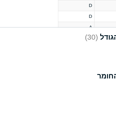
D
D
A
(30)
D
A
D
A
B
A
A
A