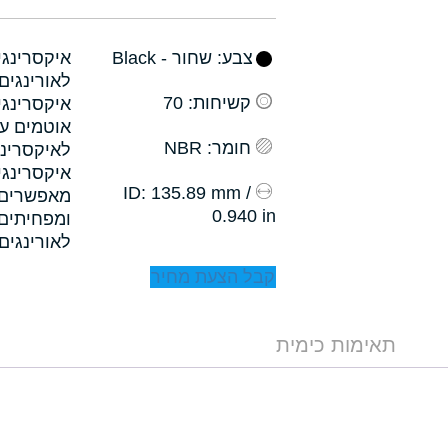
צבע
: שחור - Black
קשיחות
: 70
איקסרינגי
אוטמים עם
חומר
: NBR
לאיקסרינג
איקסרינגי
: 135.89 mm /
ID
0.940 in
לאורינגים.
קבל הצעת מחיר
תאימות כימית