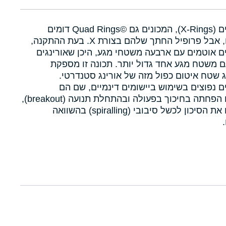
איקסרינגים (X-Rings), המכונים גם Quad Rings©‎ דומים
לאורינגים, אבל פרופיל החתך שלהם בצורת X. בעת ההתקנה,
ם אוטמים עם ארבעה משטחי מגע, היכן שאורינגים
 משטח מגע אחד גדול יותר. תכונה זו מספקת
 שטח איטום כפול מזה של אורינג סטנדרטי.
ם נפוצים בשימוש ביישומים דינמיים, שם הם
מאפשרים הפחתה בחיכוך בפעולה ובהתחלת תנועה (breakout),
ומפחיתים את הסיכון לכשל סיבובי (spiralling) בהשוואה