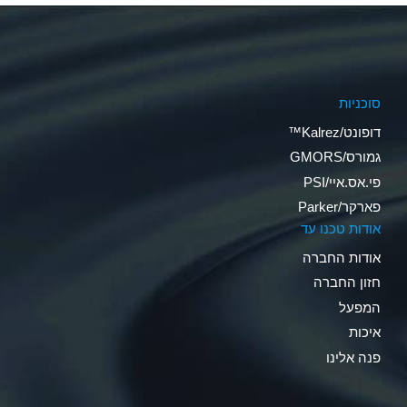
סוכניות
דופונט/Kalrez™
גמורס/GMORS
פי.אס.איי/PSI
פארקר/Parker
אודות טכנו עד
אודות החברה
חזון החברה
המפעל
איכות
פנה אלינו