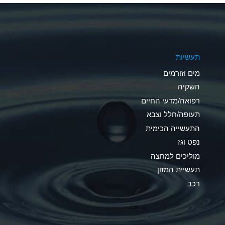
A
A
תעשיות
B
מים וזורמים
A
השקיה
רפואה/מדעי החיים
D
תעופה/חלל וצבא
D
התעשייה הכימית
נפט וגז
A
מוליכים למחצה
D
תעשיית המזון
רכב
A
A