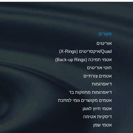
Aluminum Phosphate (Aqueous)
Aluminum Sulfate (Aqueous)
מוצרים
Ammonia Anhydrous
אורינגים
Ammonia Gas (cold)
Quad/איקסרינגים (X-Rings)
אטמי תמיכה (Back-up Rings)
Ammonia Gas (hot)
חוטי אורינגים
Ammonium Carbonate (Aqueous)
אטמים צורתיים
דיאפרגמות
Ammonium Chloride (Aqueous)
דיאפרגמות מחוזקות בד
Ammonium Hydroxide (conc.)
אטמים מקושרים גומי למתכת
אטמי חיוץ לאוגן
Ammonium Nitrate (Aqueous)
דיסקיות אטימה
Ammonium Nitrite (Aqueous)
אטמי שמן