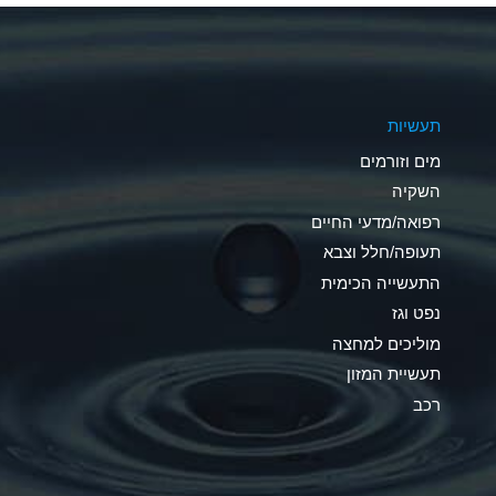
A
A
תעשיות
B
מים וזורמים
A
השקיה
רפואה/מדעי החיים
D
תעופה/חלל וצבא
D
התעשייה הכימית
נפט וגז
A
מוליכים למחצה
D
תעשיית המזון
רכב
A
A