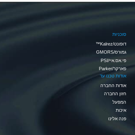
סוכניות
דופונט/Kalrez™
גמורס/GMORS
פי.אס.איי/PSI
פארקר/Parker
אודות טכנו עד
אודות החברה
חזון החברה
המפעל
איכות
פנה אלינו