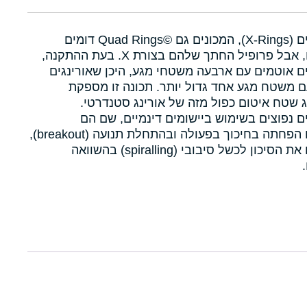
איקסרינגים (X-Rings), המכונים גם Quad Rings©‎ דומים
לאורינגים, אבל פרופיל החתך שלהם בצורת X. בעת ההתקנה,
ם אוטמים עם ארבעה משטחי מגע, היכן שאורינגים
 משטח מגע אחד גדול יותר. תכונה זו מספקת
 שטח איטום כפול מזה של אורינג סטנדרטי.
ם נפוצים בשימוש ביישומים דינמיים, שם הם
מאפשרים הפחתה בחיכוך בפעולה ובהתחלת תנועה (breakout),
ומפחיתים את הסיכון לכשל סיבובי (spiralling) בהשוואה