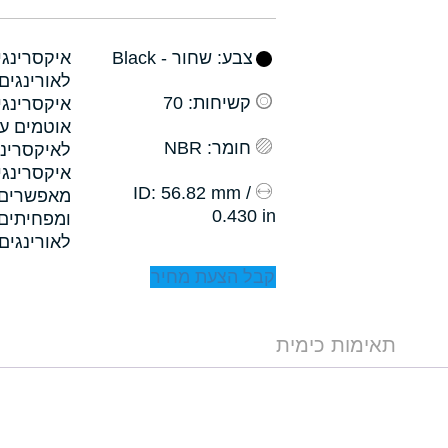
צבע
: שחור - Black
קשיחות
: 70
איקסרינגי
אוטמים עם
חומר
: NBR
לאיקסרינג
איקסרינגי
: 56.82 mm /
ID
0.430 in
לאורינגים.
קבל הצעת מחיר
תאימות כימית