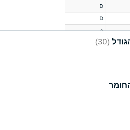
D
D
A
(30)
D
A
D
A
B
A
A
A