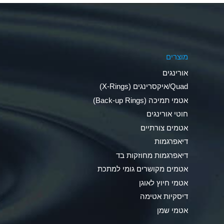
Aluminum Phosphate (Aqueous)
Aluminum Sulfate (Aqueous)
מוצרים
Ammonia Anhydrous
אורינגים
Ammonia Gas (cold)
Quad/איקסרינגים (X-Rings)
אטמי תמיכה (Back-up Rings)
Ammonia Gas (hot)
חוטי אורינגים
Ammonium Carbonate (Aqueous)
אטמים צורתיים
דיאפרגמות
Ammonium Chloride (Aqueous)
דיאפרגמות מחוזקות בד
Ammonium Hydroxide (conc.)
אטמים מקושרים גומי למתכת
אטמי חיוץ לאוגן
Ammonium Nitrate (Aqueous)
דיסקיות אטימה
Ammonium Nitrite (Aqueous)
אטמי שמן