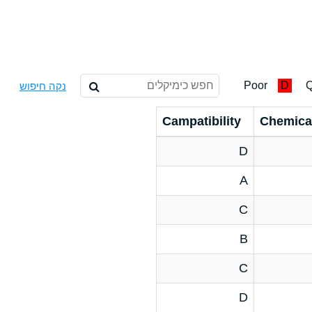
Poor
D
Q
נקה חיפוש
Campatibility
Chemica
D
A
C
B
C
D