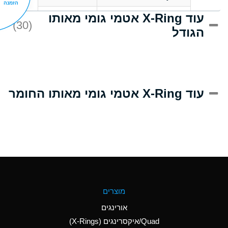
הזמנה
עוד X-Ring אטמי גומי מאותו
D
Acrlylonitrile
(30)
הגודל
A
Adipic Acid
D
Alkazene
(Dibromoethylbenzene)
A
Alum-NH3-Cr-K
עוד X-Ring אטמי גומי מאותו החומר
(Aqueous)
B
Aluminum Acetate
(Aqueous)
A
Aluminum Chloride
(Aqueous)
A
Aluminum Fluoride
מוצרים
(Aqueous)
אורינגים
A
Aluminum Nitrate
Quad/איקסרינגים (X-Rings)
(Aqueous)