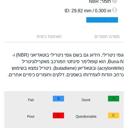
חומר
: NBR
: 29.82 mm / 0.300 in
ID
קבל הצעת מחיר
מפרט חומרים
תאימות כימית
גומי ניטרילי, הידוע גם בשם גומי ניטרילי בוטאדיאני (NBR) ו-
Buna-N, הוא קופולימר סינתטי המורכב מאקרילוניטריל
(acrylonitrile) ובוטאדיאן (butadiene). ניטריל נמצא בשימוש
נרחב הודות לעמידותו בשמנים, דלקים וחומרים כימיים אחרים.
B
A
Fair
Good
D
C
Poor
Questionable