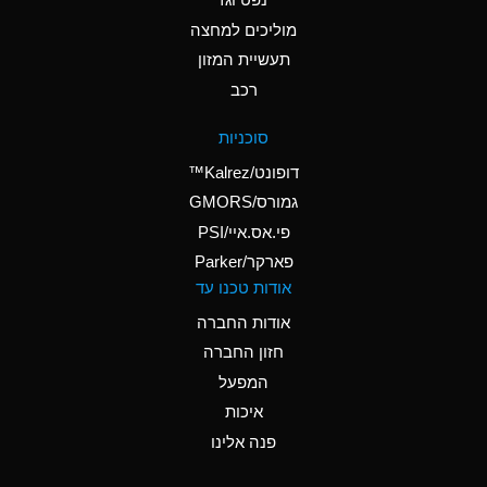
A
Ammonium Nitrate
(Aqueous)
מוליכים למחצה
תעשיית המזון
A
Ammonium Nitrite
רכב
(Aqueous)
D
Ammonium Persulfate
סוכניות
(Aqueous)
דופונט/Kalrez™
A
Ammonium Phosphate
גמורס/GMORS
(Aqueous)
פי.אס.איי/PSI
פארקר/Parker
A
Ammonium Sulfate
אודות טכנו עד
(Aqueous)
אודות החברה
D
Amyl Acetate (Banana
חזון החברה
Oil)
המפעל
B
Amyl Alcohol
איכות
A
Amyl Borate
פנה אלינו
D
Amyl