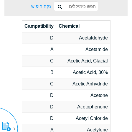
נקה חיפוש
Campatibility
Chemical
D
Acetaldehyde
A
Acetamide
C
Acetic Acid, Glacial
B
Acetic Acid, 30%
C
Acetic Anhydride
D
Acetone
D
Acetophenone
D
Acetyl Chloride
A
Acetylene