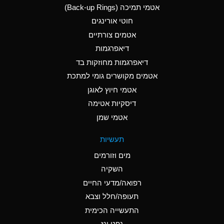
אטמי תמיכה (Back-up Rings)
A
Aluminum Phosphate
חוטי אורינגים
(Aqueous)
אטמים צורתיים
A
Aluminum Sulfate
דיאפרגמות
(Aqueous)
דיאפרגמות מחוזקות בד
B
Ammonia Anhydrous
אטמים מקושרים גומי למתכת
אטמי חיוץ לאוגן
A
Ammonia Gas (cold)
דיסקיות אטימה
D
Ammonia Gas (hot)
אטמי שמן
D
Ammonium Carbonate
תעשיות
(Aqueous)
מים וזורמים
A
Ammonium Chloride
השקיה
(Aqueous)
רפואה/מדעי החיים
D
Ammonium Hydroxide
תעופה/חלל וצבא
(conc.)
התעשייה הכימית
נפט וגז