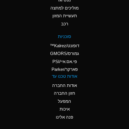
A
Ammonium Nitrate
(Aqueous)
מוליכים למחצה
תעשיית המזון
A
Ammonium Nitrite
רכב
(Aqueous)
D
Ammonium Persulfate
סוכניות
(Aqueous)
דופונט/Kalrez™
A
Ammonium Phosphate
גמורס/GMORS
(Aqueous)
פי.אס.איי/PSI
פארקר/Parker
A
Ammonium Sulfate
אודות טכנו עד
(Aqueous)
אודות החברה
D
Amyl Acetate (Banana
חזון החברה
Oil)
המפעל
B
Amyl Alcohol
איכות
A
Amyl Borate
פנה אלינו
D
Amyl