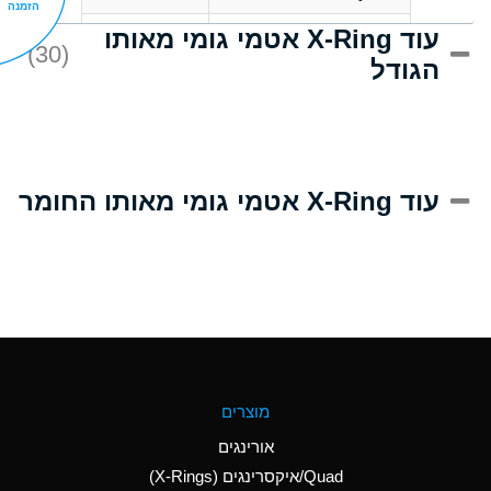
הזמנה
עוד X-Ring אטמי גומי מאותו
D
Acrlylonitrile
(30)
הגודל
A
Adipic Acid
D
Alkazene
(Dibromoethylbenzene)
A
Alum-NH3-Cr-K
עוד X-Ring אטמי גומי מאותו החומר
(Aqueous)
B
Aluminum Acetate
(Aqueous)
A
Aluminum Chloride
(Aqueous)
A
Aluminum Fluoride
מוצרים
(Aqueous)
אורינגים
A
Aluminum Nitrate
Quad/איקסרינגים (X-Rings)
(Aqueous)