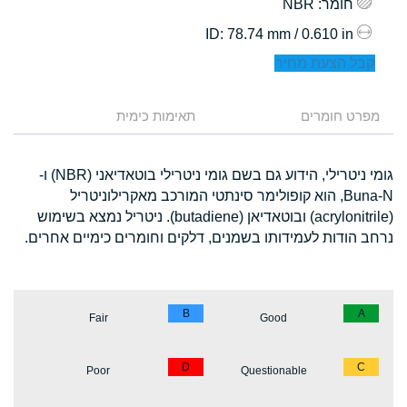
חומר
: NBR
: 78.74 mm / 0.610 in
ID
קבל הצעת מחיר
מפרט חומרים
תאימות כימית
גומי ניטרילי, הידוע גם בשם גומי ניטרילי בוטאדיאני (NBR) ו-
Buna-N, הוא קופולימר סינתטי המורכב מאקרילוניטריל
(acrylonitrile) ובוטאדיאן (butadiene). ניטריל נמצא בשימוש
נרחב הודות לעמידותו בשמנים, דלקים וחומרים כימיים אחרים.
B
A
Fair
Good
D
C
Poor
Questionable