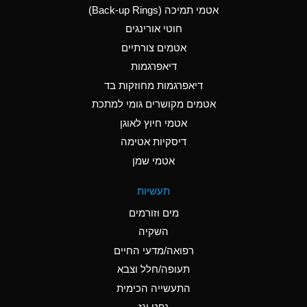
אטמי תמיכה (Back-up Rings)
A
Aluminum Phosphate
חוטי אורינגים
(Aqueous)
אטמים צורתיים
A
Aluminum Sulfate
דיאפרגמות
(Aqueous)
דיאפרגמות מחוזקות בד
B
Ammonia Anhydrous
אטמים מקושרים גומי למתכת
אטמי חיוץ לאוגן
A
Ammonia Gas (cold)
דיסקיות אטימה
D
Ammonia Gas (hot)
אטמי שמן
D
Ammonium Carbonate
תעשיות
(Aqueous)
מים וזורמים
A
Ammonium Chloride
השקיה
(Aqueous)
רפואה/מדעי החיים
D
Ammonium Hydroxide
תעופה/חלל וצבא
(conc.)
התעשייה הכימית
נפט וגז