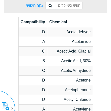
נקה חיפוש
Campatibility
Chemical
D
Acetaldehyde
A
Acetamide
C
Acetic Acid, Glacial
B
Acetic Acid, 30%
C
Acetic Anhydride
D
Acetone
D
Acetophenone
D
Acetyl Chloride
A
Acetylene