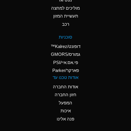
A
Ammonium Nitrate
(Aqueous)
מוליכים למחצה
תעשיית המזון
A
Ammonium Nitrite
רכב
(Aqueous)
D
Ammonium Persulfate
סוכניות
(Aqueous)
דופונט/Kalrez™
A
Ammonium Phosphate
גמורס/GMORS
(Aqueous)
פי.אס.איי/PSI
פארקר/Parker
A
Ammonium Sulfate
אודות טכנו עד
(Aqueous)
אודות החברה
D
Amyl Acetate (Banana
חזון החברה
Oil)
המפעל
B
Amyl Alcohol
איכות
A
Amyl Borate
פנה אלינו
D
Amyl