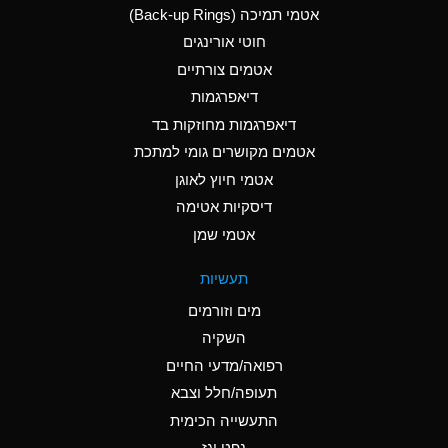
אטמי תמיכה (Back-up Rings)
A
Aluminum Phosphate
חוטי אורינגים
(Aqueous)
אטמים צורתיים
A
Aluminum Sulfate
דיאפרגמות
(Aqueous)
דיאפרגמות מחוזקות בד
B
Ammonia Anhydrous
אטמים מקושרים גומי למתכת
אטמי חיוץ לאוגן
A
Ammonia Gas (cold)
דיסקיות אטימה
D
Ammonia Gas (hot)
אטמי שמן
D
Ammonium Carbonate
תעשיות
(Aqueous)
מים וזורמים
A
Ammonium Chloride
השקיה
(Aqueous)
רפואה/מדעי החיים
D
Ammonium Hydroxide
תעופה/חלל וצבא
(conc.)
התעשייה הכימית
נפט וגז