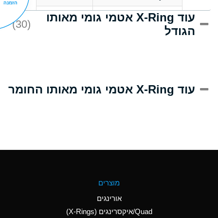
הזמנה
עוד X-Ring אטמי גומי מאותו
D
Acrlylonitrile
(30)
הגודל
A
Adipic Acid
D
Alkazene
(Dibromoethylbenzene)
A
Alum-NH3-Cr-K
עוד X-Ring אטמי גומי מאותו החומר
(Aqueous)
B
Aluminum Acetate
(Aqueous)
A
Aluminum Chloride
(Aqueous)
A
Aluminum Fluoride
מוצרים
(Aqueous)
אורינגים
A
Aluminum Nitrate
Quad/איקסרינגים (X-Rings)
(Aqueous)