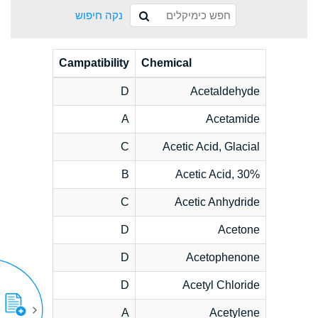
נקה חיפוש
Campatibility
Chemical
D
Acetaldehyde
A
Acetamide
C
Acetic Acid, Glacial
B
Acetic Acid, 30%
C
Acetic Anhydride
D
Acetone
D
Acetophenone
D
Acetyl Chloride
A
Acetylene