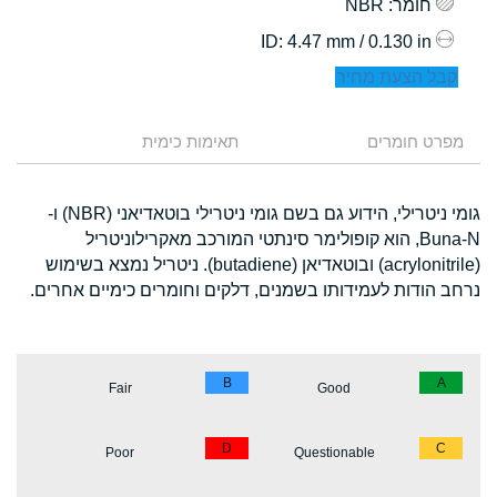
חומר
: NBR
: 4.47 mm / 0.130 in
ID
קבל הצעת מחיר
מפרט חומרים
תאימות כימית
גומי ניטרילי, הידוע גם בשם גומי ניטרילי בוטאדיאני (NBR) ו-
Buna-N, הוא קופולימר סינתטי המורכב מאקרילוניטריל
(acrylonitrile) ובוטאדיאן (butadiene). ניטריל נמצא בשימוש
נרחב הודות לעמידותו בשמנים, דלקים וחומרים כימיים אחרים.
B
A
Fair
Good
D
C
Poor
Questionable