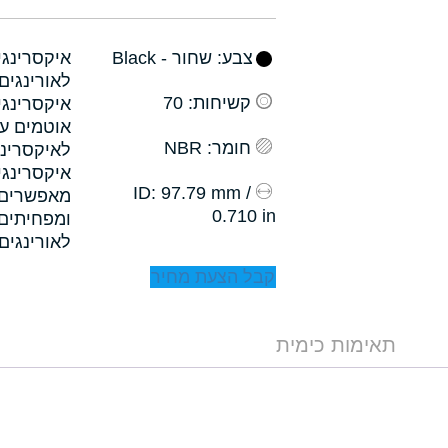
צבע
: שחור - Black
קשיחות
: 70
איקסרינגי
אוטמים עם
חומר
: NBR
לאיקסרינג
איקסרינגי
: 97.79 mm /
ID
0.710 in
לאורינגים.
קבל הצעת מחיר
תאימות כימית