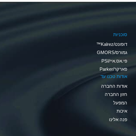
סוכניות
דופונט/Kalrez™
גמורס/GMORS
פי.אס.איי/PSI
פארקר/Parker
אודות טכנו עד
אודות החברה
חזון החברה
המפעל
איכות
פנה אלינו