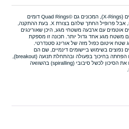
איקסרינגים (X-Rings), המכונים גם Quad Rings©‎ דומים
לאורינגים, אבל פרופיל החתך שלהם בצורת X. בעת ההתקנה,
ם אוטמים עם ארבעה משטחי מגע, היכן שאורינגים
 משטח מגע אחד גדול יותר. תכונה זו מספקת
 שטח איטום כפול מזה של אורינג סטנדרטי.
ם נפוצים בשימוש ביישומים דינמיים, שם הם
מאפשרים הפחתה בחיכוך בפעולה ובהתחלת תנועה (breakout),
ומפחיתים את הסיכון לכשל סיבובי (spiralling) בהשוואה