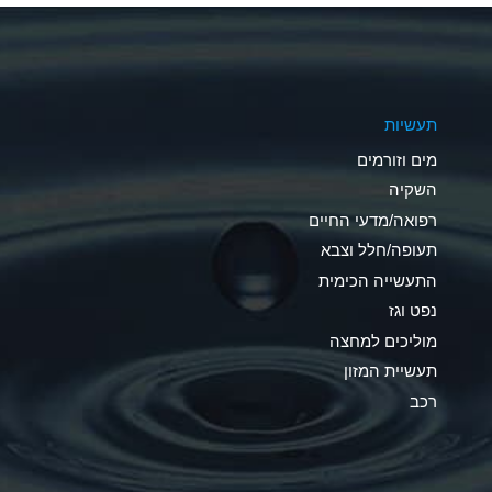
A
A
תעשיות
B
מים וזורמים
A
השקיה
רפואה/מדעי החיים
D
תעופה/חלל וצבא
D
התעשייה הכימית
נפט וגז
A
מוליכים למחצה
D
תעשיית המזון
רכב
A
A