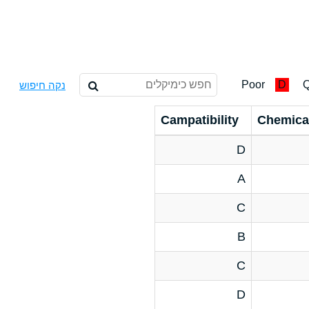
Poor
D
Q
נקה חיפוש
Campatibility
Chemica
D
A
C
B
C
D