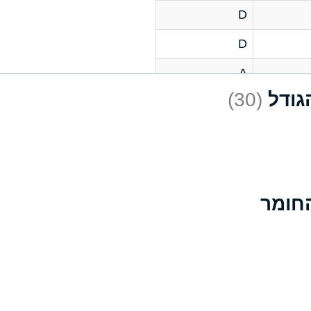
D
D
A
(30)
D
A
D
A
B
A
A
A