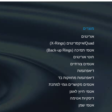
Aluminum Phosphate (Aqueous)
Aluminum Sulfate (Aqueous)
מוצרים
Ammonia Anhydrous
אורינגים
Ammonia Gas (cold)
Quad/איקסרינגים (X-Rings)
אטמי תמיכה (Back-up Rings)
Ammonia Gas (hot)
חוטי אורינגים
Ammonium Carbonate (Aqueous)
אטמים צורתיים
דיאפרגמות
Ammonium Chloride (Aqueous)
דיאפרגמות מחוזקות בד
Ammonium Hydroxide (conc.)
אטמים מקושרים גומי למתכת
אטמי חיוץ לאוגן
Ammonium Nitrate (Aqueous)
דיסקיות אטימה
Ammonium Nitrite (Aqueous)
אטמי שמן