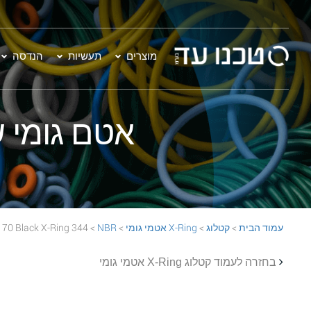
מוצרים
תעשיות
הנדסה
אטם גומי שחור - 344 Ring
עמוד הבית
>
קטלוג
>
X-Ring אטמי גומי
>
NBR
> 344 NBR 70 Black X-Ring
בחזרה לעמוד קטלוג X-Ring אטמי גומי