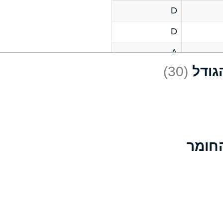
D
D
A
(30)
D
A
D
A
B
A
A
A