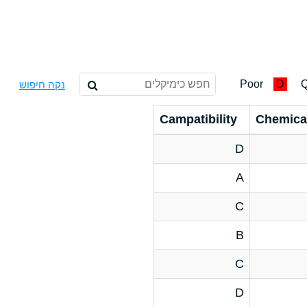
Poor
D
Q
נקה חיפוש
Campatibility
Chemica
D
A
C
B
C
D