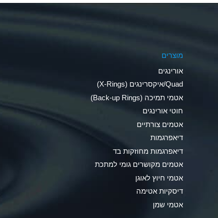
Aluminum Phosphate (Aqueous)
Aluminum Sulfate (Aqueous)
מוצרים
Ammonia Anhydrous
אורינגים
Ammonia Gas (cold)
Quad/איקסרינגים (X-Rings)
אטמי תמיכה (Back-up Rings)
Ammonia Gas (hot)
חוטי אורינגים
Ammonium Carbonate (Aqueous)
אטמים צורתיים
דיאפרגמות
Ammonium Chloride (Aqueous)
דיאפרגמות מחוזקות בד
Ammonium Hydroxide (conc.)
אטמים מקושרים גומי למתכת
אטמי חיוץ לאוגן
Ammonium Nitrate (Aqueous)
דיסקיות אטימה
Ammonium Nitrite (Aqueous)
אטמי שמן