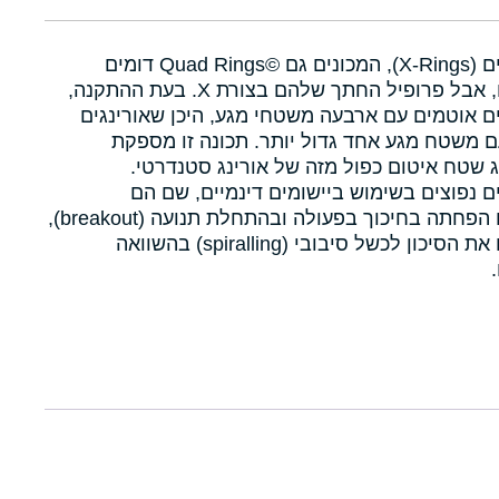
איקסרינגים (X-Rings), המכונים גם Quad Rings©‎ דומים
לאורינגים, אבל פרופיל החתך שלהם בצורת X. בעת ההתקנה,
ם אוטמים עם ארבעה משטחי מגע, היכן שאורינגים
 משטח מגע אחד גדול יותר. תכונה זו מספקת
 שטח איטום כפול מזה של אורינג סטנדרטי.
ם נפוצים בשימוש ביישומים דינמיים, שם הם
מאפשרים הפחתה בחיכוך בפעולה ובהתחלת תנועה (breakout),
ומפחיתים את הסיכון לכשל סיבובי (spiralling) בהשוואה