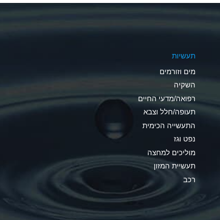
A
A
תעשיות
B
מים וזורמים
A
השקיה
רפואה/מדעי החיים
D
תעופה/חלל וצבא
D
התעשייה הכימית
נפט וגז
A
מוליכים למחצה
D
תעשיית המזון
רכב
A
A