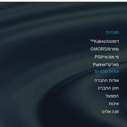
סוכניות
דופונט/Kalrez™
גמורס/GMORS
פי.אס.איי/PSI
פארקר/Parker
אודות טכנו עד
אודות החברה
חזון החברה
המפעל
איכות
פנה אלינו