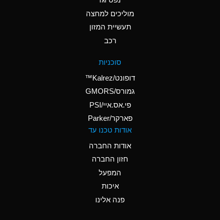
A
Ammonium Nitrate
(Aqueous)
מוליכים למחצה
תעשיית המזון
A
Ammonium Nitrite
רכב
(Aqueous)
D
Ammonium Persulfate
סוכניות
(Aqueous)
דופונט/Kalrez™
A
Ammonium Phosphate
גמורס/GMORS
(Aqueous)
פי.אס.איי/PSI
פארקר/Parker
A
Ammonium Sulfate
אודות טכנו עד
(Aqueous)
אודות החברה
D
Amyl Acetate (Banana
חזון החברה
Oil)
המפעל
B
Amyl Alcohol
איכות
A
Amyl Borate
פנה אלינו
D
Amyl