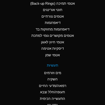
אטמי תמיכה (Back-up Rings)
A
Aluminum Phosphate
חוטי אורינגים
(Aqueous)
אטמים צורתיים
A
Aluminum Sulfate
דיאפרגמות
(Aqueous)
דיאפרגמות מחוזקות בד
B
Ammonia Anhydrous
אטמים מקושרים גומי למתכת
אטמי חיוץ לאוגן
A
Ammonia Gas (cold)
דיסקיות אטימה
D
Ammonia Gas (hot)
אטמי שמן
D
Ammonium Carbonate
תעשיות
(Aqueous)
מים וזורמים
A
Ammonium Chloride
השקיה
(Aqueous)
רפואה/מדעי החיים
D
Ammonium Hydroxide
תעופה/חלל וצבא
(conc.)
התעשייה הכימית
נפט וגז