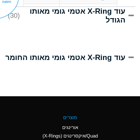
הזמנה
עוד X-Ring אטמי גומי מאותו
D
Acrlylonitrile
(30)
הגודל
A
Adipic Acid
D
Alkazene
(Dibromoethylbenzene)
A
Alum-NH3-Cr-K
עוד X-Ring אטמי גומי מאותו החומר
(Aqueous)
B
Aluminum Acetate
(Aqueous)
A
Aluminum Chloride
(Aqueous)
A
Aluminum Fluoride
מוצרים
(Aqueous)
אורינגים
A
Aluminum Nitrate
Quad/איקסרינגים (X-Rings)
(Aqueous)