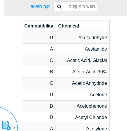
נקה חיפוש
Campatibility
Chemical
D
Acetaldehyde
A
Acetamide
C
Acetic Acid, Glacial
B
Acetic Acid, 30%
C
Acetic Anhydride
D
Acetone
D
Acetophenone
D
Acetyl Chloride
A
Acetylene