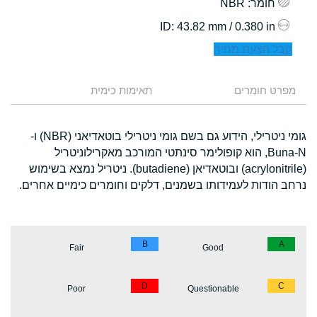
חומר
: NBR
: 43.82 mm / 0.380 in
ID
קבל הצעת מחיר
מפרט חומרים
תאימות כימית
גומי ניטרילי, הידוע גם בשם גומי ניטרילי בוטאדיאני (NBR) ו-
Buna-N, הוא קופולימר סינתטי המורכב מאקרילוניטריל
(acrylonitrile) ובוטאדיאן (butadiene). ניטריל נמצא בשימוש
נרחב הודות לעמידותו בשמנים, דלקים וחומרים כימיים אחרים.
B
A
Fair
Good
D
C
Poor
Questionable