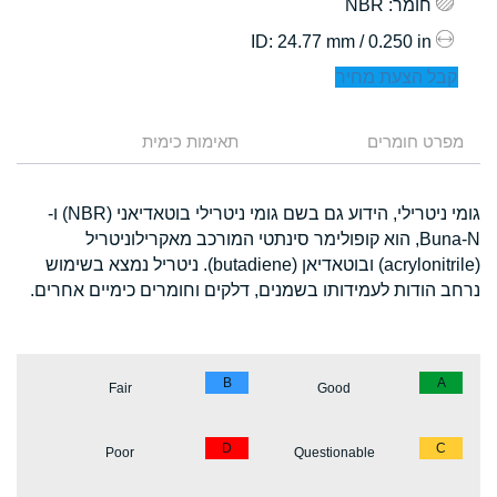
חומר
: NBR
: 24.77 mm / 0.250 in
ID
קבל הצעת מחיר
מפרט חומרים
תאימות כימית
גומי ניטרילי, הידוע גם בשם גומי ניטרילי בוטאדיאני (NBR) ו-
Buna-N, הוא קופולימר סינתטי המורכב מאקרילוניטריל
(acrylonitrile) ובוטאדיאן (butadiene). ניטריל נמצא בשימוש
נרחב הודות לעמידותו בשמנים, דלקים וחומרים כימיים אחרים.
B
A
Fair
Good
D
C
Poor
Questionable