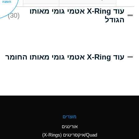
הזמנה
עוד X-Ring אטמי גומי מאותו
D
Acrlylonitrile
(30)
הגודל
A
Adipic Acid
D
Alkazene
(Dibromoethylbenzene)
A
Alum-NH3-Cr-K
עוד X-Ring אטמי גומי מאותו החומר
(Aqueous)
B
Aluminum Acetate
(Aqueous)
A
Aluminum Chloride
(Aqueous)
A
Aluminum Fluoride
מוצרים
(Aqueous)
אורינגים
A
Aluminum Nitrate
Quad/איקסרינגים (X-Rings)
(Aqueous)