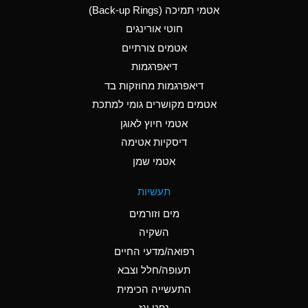
אטמי תמיכה (Back-up Rings)
A
Aluminum Phosphate
חוטי אורינגים
(Aqueous)
אטמים צורתיים
A
Aluminum Sulfate
דיאפרגמות
(Aqueous)
דיאפרגמות מחוזקות בד
B
Ammonia Anhydrous
אטמים מקושרים גומי למתכת
אטמי חיוץ לאוגן
A
Ammonia Gas (cold)
דיסקיות אטימה
D
Ammonia Gas (hot)
אטמי שמן
D
Ammonium Carbonate
תעשיות
(Aqueous)
מים וזורמים
A
Ammonium Chloride
השקיה
(Aqueous)
רפואה/מדעי החיים
D
Ammonium Hydroxide
תעופה/חלל וצבא
(conc.)
התעשייה הכימית
נפט וגז