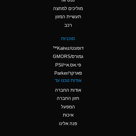
A
Ammonium Nitrate
(Aqueous)
מוליכים למחצה
תעשיית המזון
A
Ammonium Nitrite
רכב
(Aqueous)
D
Ammonium Persulfate
סוכניות
(Aqueous)
דופונט/Kalrez™
A
Ammonium Phosphate
גמורס/GMORS
(Aqueous)
פי.אס.איי/PSI
פארקר/Parker
A
Ammonium Sulfate
אודות טכנו עד
(Aqueous)
אודות החברה
D
Amyl Acetate (Banana
חזון החברה
Oil)
המפעל
B
Amyl Alcohol
איכות
A
Amyl Borate
פנה אלינו
D
Amyl