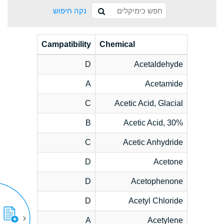
נקה חיפוש
Campatibility
Chemical
D
Acetaldehyde
A
Acetamide
C
Acetic Acid, Glacial
B
Acetic Acid, 30%
C
Acetic Anhydride
D
Acetone
D
Acetophenone
D
Acetyl Chloride
A
Acetylene