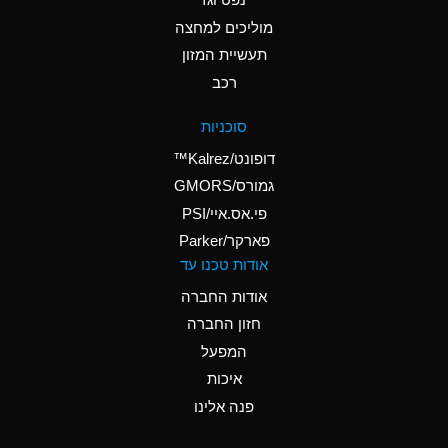
A
Ammonium Nitrate
(Aqueous)
מוליכים למחצה
תעשיית המזון
A
Ammonium Nitrite
רכב
(Aqueous)
D
Ammonium Persulfate
סוכניות
(Aqueous)
דופונט/Kalrez™
A
Ammonium Phosphate
גמורס/GMORS
(Aqueous)
פי.אס.איי/PSI
פארקר/Parker
A
Ammonium Sulfate
אודות טכנו עד
(Aqueous)
אודות החברה
D
Amyl Acetate (Banana
חזון החברה
Oil)
המפעל
B
Amyl Alcohol
איכות
A
Amyl Borate
פנה אלינו
D
Amyl