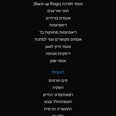
אטמי תמיכה (Back-up Rings)
A
Aluminum Phosphate
חוטי אורינגים
(Aqueous)
אטמים צורתיים
A
Aluminum Sulfate
דיאפרגמות
(Aqueous)
דיאפרגמות מחוזקות בד
B
Ammonia Anhydrous
אטמים מקושרים גומי למתכת
אטמי חיוץ לאוגן
A
Ammonia Gas (cold)
דיסקיות אטימה
D
Ammonia Gas (hot)
אטמי שמן
D
Ammonium Carbonate
תעשיות
(Aqueous)
מים וזורמים
A
Ammonium Chloride
השקיה
(Aqueous)
רפואה/מדעי החיים
D
Ammonium Hydroxide
תעופה/חלל וצבא
(conc.)
התעשייה הכימית
נפט וגז