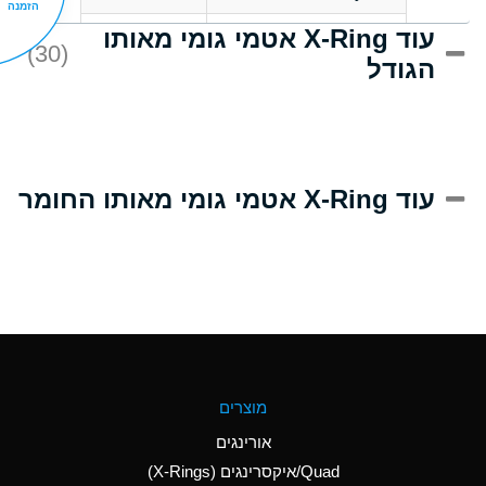
הזמנה
עוד X-Ring אטמי גומי מאותו
D
Acrlylonitrile
(30)
הגודל
A
Adipic Acid
D
Alkazene
(Dibromoethylbenzene)
A
Alum-NH3-Cr-K
עוד X-Ring אטמי גומי מאותו החומר
(Aqueous)
B
Aluminum Acetate
(Aqueous)
A
Aluminum Chloride
(Aqueous)
A
Aluminum Fluoride
מוצרים
(Aqueous)
אורינגים
A
Aluminum Nitrate
Quad/איקסרינגים (X-Rings)
(Aqueous)