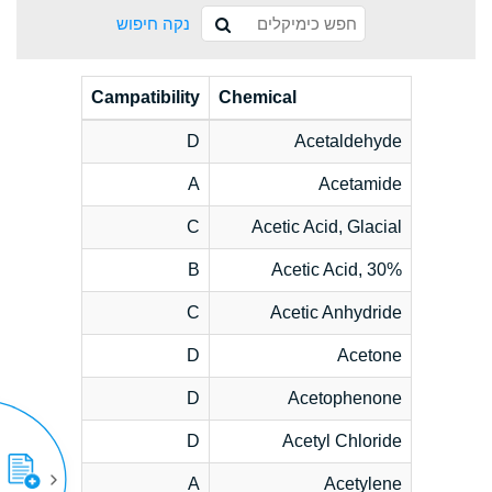
נקה חיפוש
Campatibility
Chemical
D
Acetaldehyde
A
Acetamide
C
Acetic Acid, Glacial
B
Acetic Acid, 30%
C
Acetic Anhydride
D
Acetone
D
Acetophenone
D
Acetyl Chloride
A
Acetylene