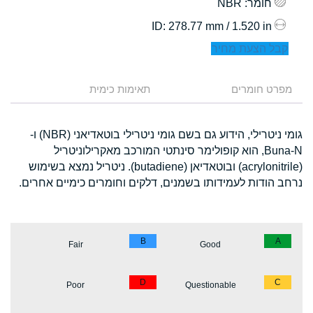
חומר
: NBR
: 278.77 mm / 1.520 in
ID
קבל הצעת מחיר
מפרט חומרים
תאימות כימית
גומי ניטרילי, הידוע גם בשם גומי ניטרילי בוטאדיאני (NBR) ו-
Buna-N, הוא קופולימר סינתטי המורכב מאקרילוניטריל
(acrylonitrile) ובוטאדיאן (butadiene). ניטריל נמצא בשימוש
נרחב הודות לעמידותו בשמנים, דלקים וחומרים כימיים אחרים.
B
A
Fair
Good
D
C
Poor
Questionable