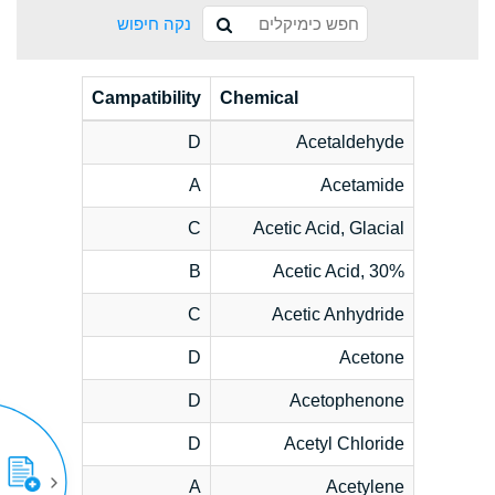
נקה חיפוש
Campatibility
Chemical
D
Acetaldehyde
A
Acetamide
C
Acetic Acid, Glacial
B
Acetic Acid, 30%
C
Acetic Anhydride
D
Acetone
D
Acetophenone
D
Acetyl Chloride
A
Acetylene