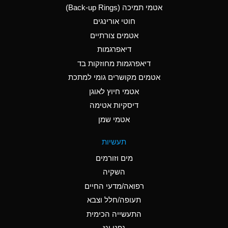
אטמי תמיכה (Back-up Rings)
A
Aluminum Phosphate
חוטי אורינגים
(Aqueous)
אטמים צורתיים
A
Aluminum Sulfate
דיאפרגמות
(Aqueous)
דיאפרגמות מחוזקות בד
B
Ammonia Anhydrous
אטמים מקושרים גומי למתכת
אטמי חיוץ לאוגן
A
Ammonia Gas (cold)
דיסקיות אטימה
D
Ammonia Gas (hot)
אטמי שמן
D
Ammonium Carbonate
תעשיות
(Aqueous)
מים וזורמים
A
Ammonium Chloride
השקיה
(Aqueous)
רפואה/מדעי החיים
D
Ammonium Hydroxide
תעופה/חלל וצבא
(conc.)
התעשייה הכימית
נפט וגז