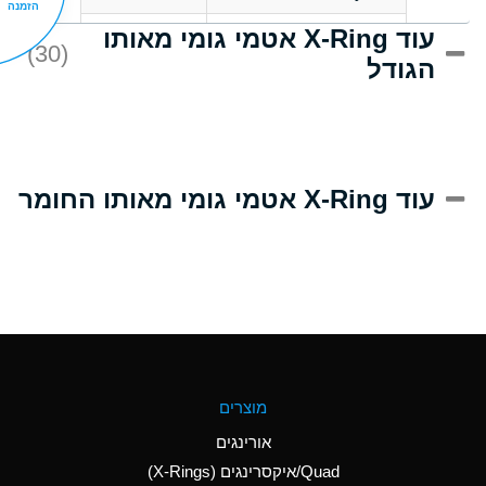
הזמנה
עוד X-Ring אטמי גומי מאותו
D
Acrlylonitrile
(30)
הגודל
A
Adipic Acid
D
Alkazene
(Dibromoethylbenzene)
A
Alum-NH3-Cr-K
עוד X-Ring אטמי גומי מאותו החומר
(Aqueous)
B
Aluminum Acetate
(Aqueous)
A
Aluminum Chloride
(Aqueous)
A
Aluminum Fluoride
מוצרים
(Aqueous)
אורינגים
A
Aluminum Nitrate
Quad/איקסרינגים (X-Rings)
(Aqueous)