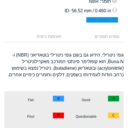
חומר
: NBR
: 56.52 mm / 0.460 in
ID
קבל הצעת מחיר
מפרט חומרים
תאימות כימית
גומי ניטרילי, הידוע גם בשם גומי ניטרילי בוטאדיאני (NBR) ו-
Buna-N, הוא קופולימר סינתטי המורכב מאקרילוניטריל
(acrylonitrile) ובוטאדיאן (butadiene). ניטריל נמצא בשימוש
נרחב הודות לעמידותו בשמנים, דלקים וחומרים כימיים אחרים.
B
A
Fair
Good
D
C
Poor
Questionable