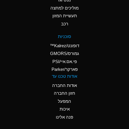
A
Ammonium Nitrate
(Aqueous)
מוליכים למחצה
תעשיית המזון
A
Ammonium Nitrite
רכב
(Aqueous)
D
Ammonium Persulfate
סוכניות
(Aqueous)
דופונט/Kalrez™
A
Ammonium Phosphate
גמורס/GMORS
(Aqueous)
פי.אס.איי/PSI
פארקר/Parker
A
Ammonium Sulfate
אודות טכנו עד
(Aqueous)
אודות החברה
D
Amyl Acetate (Banana
חזון החברה
Oil)
המפעל
B
Amyl Alcohol
איכות
A
Amyl Borate
פנה אלינו
D
Amyl