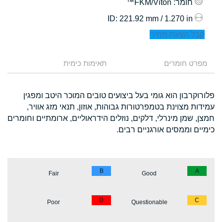
חומר
: FKM/Viton™
: 221.92 mm / 1.270 in
ID
קבל הצעת מחיר
מפרט חומרים
תאימות כימית
פלורוקרבון הוא גומי בעל ביצועים טובים המוכר היטב ומפגין
עמידות מצוינת בטמפרטורות גבוהות, אוזון, תנאי מזג אוויר,
חמצן, שמן מינרלי, דלקים, נוזלים הידראוליים, ארומתיים וחומרים
כימיים וממסים אורגניים רבים.
B
A
Fair
Good
D
C
Poor
Questionable