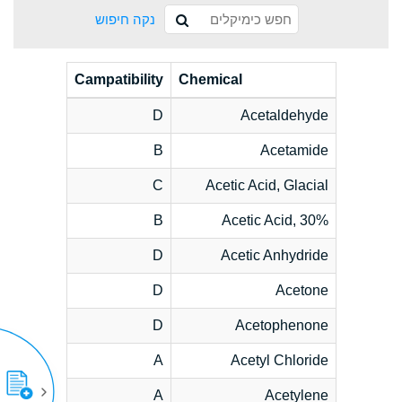
נקה חיפוש
Campatibility
Chemical
D
Acetaldehyde
B
Acetamide
C
Acetic Acid, Glacial
B
Acetic Acid, 30%
D
Acetic Anhydride
D
Acetone
D
Acetophenone
A
Acetyl Chloride
A
Acetylene