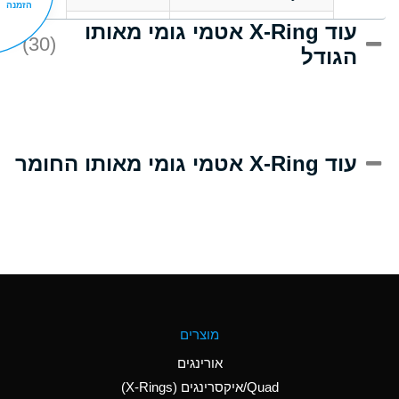
הזמנה
עוד X-Ring אטמי גומי מאותו
C
Acrlylonitrile
(30)
הגודל
A
Adipic Acid
B
Alkazene
(Dibromoethylbenzene)
D
Alum-NH3-Cr-K
עוד X-Ring אטמי גומי מאותו החומר
(Aqueous)
D
Aluminum Acetate
(Aqueous)
A
Aluminum Chloride
(Aqueous)
A
Aluminum Fluoride
מוצרים
(Aqueous)
אורינגים
A
Aluminum Nitrate
Quad/איקסרינגים (X-Rings)
(Aqueous)