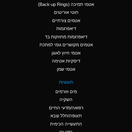
אטמי תמיכה (Back-up Rings)
A
Aluminum Phosphate
חוטי אורינגים
(Aqueous)
אטמים צורתיים
A
Aluminum Sulfate
דיאפרגמות
(Aqueous)
דיאפרגמות מחוזקות בד
D
Ammonia Anhydrous
אטמים מקושרים גומי למתכת
אטמי חיוץ לאוגן
D
Ammonia Gas (cold)
דיסקיות אטימה
D
Ammonia Gas (hot)
אטמי שמן
A
Ammonium Carbonate
תעשיות
(Aqueous)
מים וזורמים
A
Ammonium Chloride
השקיה
(Aqueous)
רפואה/מדעי החיים
B
Ammonium Hydroxide
תעופה/חלל וצבא
(conc.)
התעשייה הכימית
נפט וגז