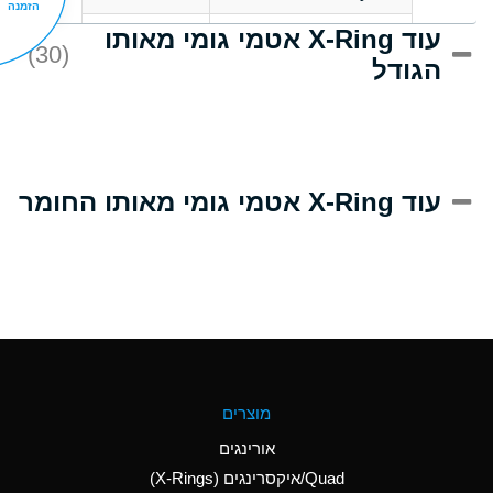
הזמנה
עוד X-Ring אטמי גומי מאותו
D
Acrlylonitrile
(30)
הגודל
A
Adipic Acid
D
Alkazene
(Dibromoethylbenzene)
A
Alum-NH3-Cr-K
עוד X-Ring אטמי גומי מאותו החומר
(Aqueous)
B
Aluminum Acetate
(Aqueous)
A
Aluminum Chloride
(Aqueous)
A
Aluminum Fluoride
מוצרים
(Aqueous)
אורינגים
A
Aluminum Nitrate
Quad/איקסרינגים (X-Rings)
(Aqueous)