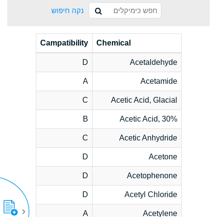
נקה חיפוש
Campatibility
Chemical
D
Acetaldehyde
A
Acetamide
C
Acetic Acid, Glacial
B
Acetic Acid, 30%
C
Acetic Anhydride
D
Acetone
D
Acetophenone
D
Acetyl Chloride
A
Acetylene