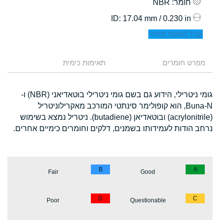
חומר
: NBR
: 17.04 mm / 0.230 in
ID
קבל הצעת מחיר
מפרט חומרים
תאימות כימית
גומי ניטרילי, הידוע גם בשם גומי ניטרילי בוטאדיאני (NBR) ו-
Buna-N, הוא קופולימר סינתטי המורכב מאקרילוניטריל
(acrylonitrile) ובוטאדיאן (butadiene). ניטריל נמצא בשימוש
נרחב הודות לעמידותו בשמנים, דלקים וחומרים כימיים אחרים.
B
A
Fair
Good
D
C
Poor
Questionable