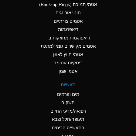
אטמי תמיכה (Back-up Rings)
A
Aluminum Phosphate
חוטי אורינגים
(Aqueous)
אטמים צורתיים
A
Aluminum Sulfate
דיאפרגמות
(Aqueous)
דיאפרגמות מחוזקות בד
B
Ammonia Anhydrous
אטמים מקושרים גומי למתכת
אטמי חיוץ לאוגן
A
Ammonia Gas (cold)
דיסקיות אטימה
D
Ammonia Gas (hot)
אטמי שמן
D
Ammonium Carbonate
תעשיות
(Aqueous)
מים וזורמים
A
Ammonium Chloride
השקיה
(Aqueous)
רפואה/מדעי החיים
D
Ammonium Hydroxide
תעופה/חלל וצבא
(conc.)
התעשייה הכימית
נפט וגז