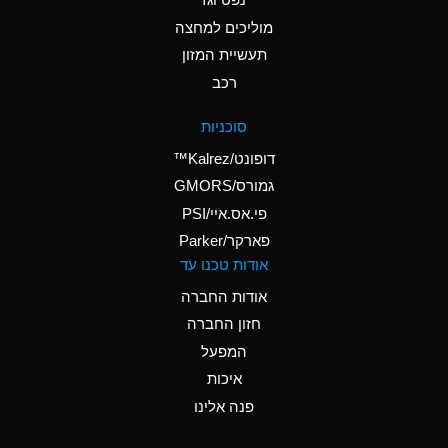
A
Ammonium Nitrate
(Aqueous)
מוליכים למחצה
תעשיית המזון
A
Ammonium Nitrite
רכב
(Aqueous)
D
Ammonium Persulfate
סוכניות
(Aqueous)
דופונט/Kalrez™
A
Ammonium Phosphate
גמורס/GMORS
(Aqueous)
פי.אס.איי/PSI
פארקר/Parker
A
Ammonium Sulfate
אודות טכנו עד
(Aqueous)
אודות החברה
D
Amyl Acetate (Banana
חזון החברה
Oil)
המפעל
B
Amyl Alcohol
איכות
A
Amyl Borate
פנה אלינו
D
Amyl