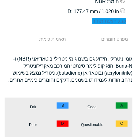
חומר
: NBR
: 177.47 mm / 1.020 in
ID
קבל הצעת מחיר
מפרט חומרים
תאימות כימית
גומי ניטרילי, הידוע גם בשם גומי ניטרילי בוטאדיאני (NBR) ו-
Buna-N, הוא קופולימר סינתטי המורכב מאקרילוניטריל
(acrylonitrile) ובוטאדיאן (butadiene). ניטריל נמצא בשימוש
נרחב הודות לעמידותו בשמנים, דלקים וחומרים כימיים אחרים.
B
A
Fair
Good
D
C
Poor
Questionable