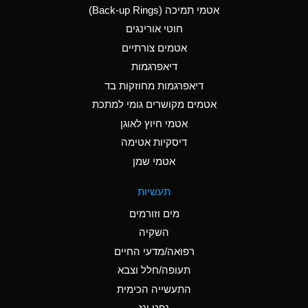
אטמי תמיכה (Back-up Rings)
A
Aluminum Phosphate
חוטי אורינגים
(Aqueous)
אטמים צורתיים
A
Aluminum Sulfate
דיאפרגמות
(Aqueous)
דיאפרגמות מחוזקות בד
B
Ammonia Anhydrous
אטמים מקושרים גומי למתכת
אטמי חיוץ לאוגן
A
Ammonia Gas (cold)
דיסקיות אטימה
D
Ammonia Gas (hot)
אטמי שמן
D
Ammonium Carbonate
תעשיות
(Aqueous)
מים וזורמים
A
Ammonium Chloride
השקיה
(Aqueous)
רפואה/מדעי החיים
D
Ammonium Hydroxide
תעופה/חלל וצבא
(conc.)
התעשייה הכימית
נפט וגז