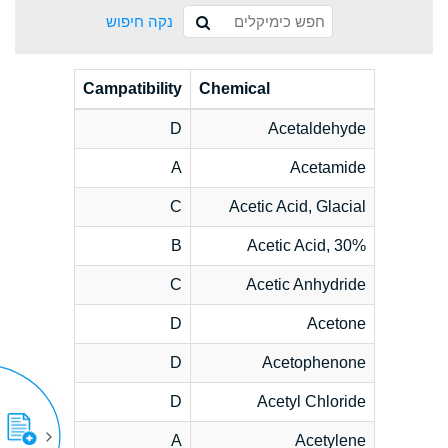
נקה חיפוש
Campatibility
Chemical
D
Acetaldehyde
A
Acetamide
C
Acetic Acid, Glacial
B
Acetic Acid, 30%
C
Acetic Anhydride
D
Acetone
D
Acetophenone
D
Acetyl Chloride
A
Acetylene