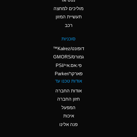
A
Ammonium Nitrate
(Aqueous)
מוליכים למחצה
תעשיית המזון
A
Ammonium Nitrite
רכב
(Aqueous)
D
Ammonium Persulfate
סוכניות
(Aqueous)
דופונט/Kalrez™
A
Ammonium Phosphate
גמורס/GMORS
(Aqueous)
פי.אס.איי/PSI
פארקר/Parker
A
Ammonium Sulfate
אודות טכנו עד
(Aqueous)
אודות החברה
D
Amyl Acetate (Banana
חזון החברה
Oil)
המפעל
B
Amyl Alcohol
איכות
A
Amyl Borate
פנה אלינו
D
Amyl