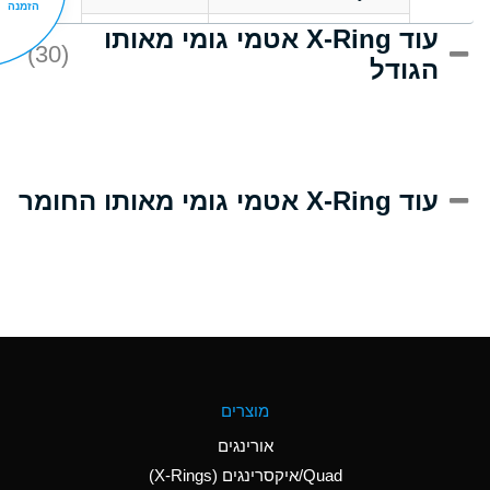
הזמנה
עוד X-Ring אטמי גומי מאותו
D
Acrlylonitrile
(30)
הגודל
A
Adipic Acid
D
Alkazene
(Dibromoethylbenzene)
A
Alum-NH3-Cr-K
עוד X-Ring אטמי גומי מאותו החומר
(Aqueous)
B
Aluminum Acetate
(Aqueous)
A
Aluminum Chloride
(Aqueous)
A
Aluminum Fluoride
מוצרים
(Aqueous)
אורינגים
A
Aluminum Nitrate
Quad/איקסרינגים (X-Rings)
(Aqueous)