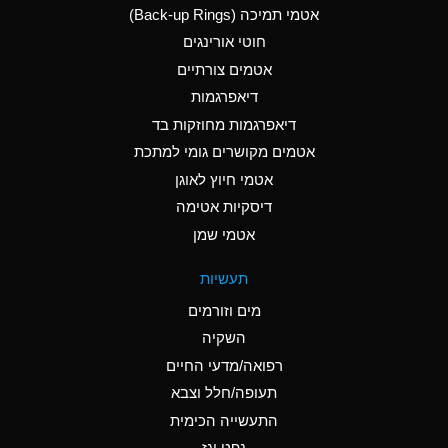
אטמי תמיכה (Back-up Rings)
A
Aluminum Phosphate
חוטי אורינגים
(Aqueous)
אטמים צורתיים
A
Aluminum Sulfate
דיאפרגמות
(Aqueous)
דיאפרגמות מחוזקות בד
B
Ammonia Anhydrous
אטמים מקושרים גומי למתכת
אטמי חיוץ לאוגן
A
Ammonia Gas (cold)
דיסקיות אטימה
D
Ammonia Gas (hot)
אטמי שמן
D
Ammonium Carbonate
תעשיות
(Aqueous)
מים וזורמים
A
Ammonium Chloride
השקיה
(Aqueous)
רפואה/מדעי החיים
D
Ammonium Hydroxide
תעופה/חלל וצבא
(conc.)
התעשייה הכימית
נפט וגז