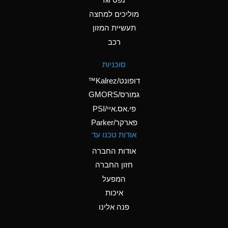
A
Ammonium Nitrate
(Aqueous)
מוליכים למחצה
תעשיית המזון
A
Ammonium Nitrite
רכב
(Aqueous)
D
Ammonium Persulfate
סוכניות
(Aqueous)
דופונט/Kalrez™
A
Ammonium Phosphate
גמורס/GMORS
(Aqueous)
פי.אס.איי/PSI
פארקר/Parker
A
Ammonium Sulfate
אודות טכנו עד
(Aqueous)
אודות החברה
D
Amyl Acetate (Banana
חזון החברה
Oil)
המפעל
B
Amyl Alcohol
איכות
A
Amyl Borate
פנה אלינו
D
Amyl