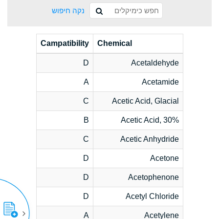
נקה חיפוש
Campatibility
Chemical
D
Acetaldehyde
A
Acetamide
C
Acetic Acid, Glacial
B
Acetic Acid, 30%
C
Acetic Anhydride
D
Acetone
D
Acetophenone
D
Acetyl Chloride
A
Acetylene