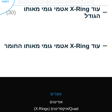
הזמנה
עוד X-Ring אטמי גומי מאותו
D
Acrlylonitrile
(30)
הגודל
A
Adipic Acid
D
Alkazene
(Dibromoethylbenzene)
A
Alum-NH3-Cr-K
עוד X-Ring אטמי גומי מאותו החומר
(Aqueous)
B
Aluminum Acetate
(Aqueous)
A
Aluminum Chloride
(Aqueous)
A
Aluminum Fluoride
מוצרים
(Aqueous)
אורינגים
A
Aluminum Nitrate
Quad/איקסרינגים (X-Rings)
(Aqueous)