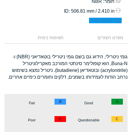
חומר
: NBR
: 506.81 mm / 2.410 in
ID
קבל הצעת מחיר
מפרט חומרים
תאימות כימית
גומי ניטרילי, הידוע גם בשם גומי ניטרילי בוטאדיאני (NBR) ו-
Buna-N, הוא קופולימר סינתטי המורכב מאקרילוניטריל
(acrylonitrile) ובוטאדיאן (butadiene). ניטריל נמצא בשימוש
נרחב הודות לעמידותו בשמנים, דלקים וחומרים כימיים אחרים.
B
A
Fair
Good
D
C
Poor
Questionable