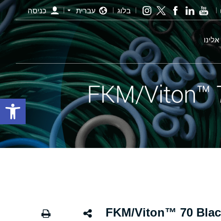
בלוג
עברית
כניסה
אלינו
פתח סרגל
י שחור - 029 FKM/Viton™ 70 Black X-