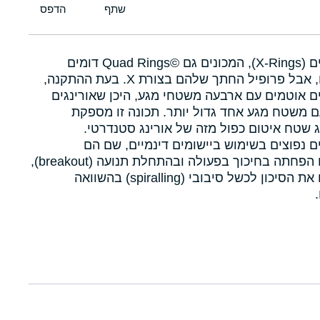
איקסרינגים (X-Rings), המכונים גם Quad Rings©‎ דומים
לאורינגים, אבל פרופיל החתך שלהם בצורת X. בעת ההתקנה,
ם אוטמים עם ארבעה משטחי מגע, היכן שאורינגים
 משטח מגע אחד גדול יותר. תכונה זו מספקת
 שטח איטום כפול מזה של אורינג סטנדרטי.
ם נפוצים בשימוש ביישומים דינמיים, שם הם
מאפשרים הפחתה בחיכוך בפעולה ובהתחלת תנועה (breakout),
ומפחיתים את הסיכון לכשל סיבובי (spiralling) בהשוואה