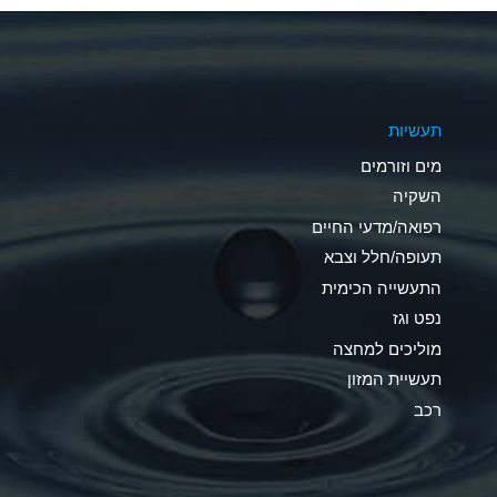
A
A
תעשיות
D
מים וזורמים
D
השקיה
רפואה/מדעי החיים
D
תעופה/חלל וצבא
A
התעשייה הכימית
נפט וגז
A
מוליכים למחצה
B
תעשיית המזון
רכב
A
A