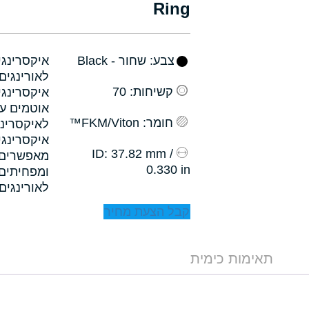
Ring
צבע
: שחור - Black
קשיחות
: 70
איקסרינגי
אוטמים עם
חומר
: FKM/Viton™
לאיקסרינג
איקסרינגי
: 37.82 mm /
ID
0.330 in
לאורינגים.
קבל הצעת מחיר
תאימות כימית