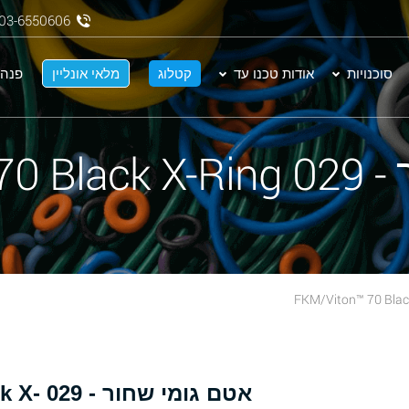
03-6550606
סוכנויות
אודות טכנו עד
קטלוג
מלאי אונליין
פנה 
FKM/Vit
אטם גומ