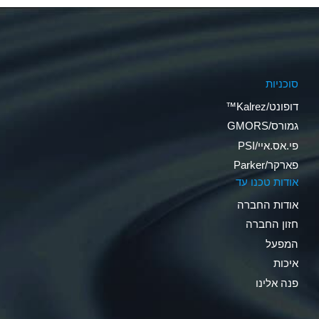
סוכניות
דופונט/Kalrez™
גמורס/GMORS
פי.אס.איי/PSI
פארקר/Parker
אודות טכנו עד
אודות החברה
חזון החברה
המפעל
איכות
פנה אלינו