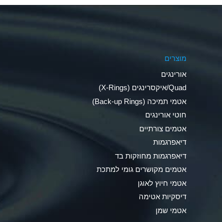
Aluminum Phosphate (Aqueous)
Aluminum Sulfate (Aqueous)
מוצרים
Ammonia Anhydrous
אורינגים
Ammonia Gas (cold)
Quad/איקסרינגים (X-Rings)
אטמי תמיכה (Back-up Rings)
Ammonia Gas (hot)
חוטי אורינגים
Ammonium Carbonate (Aqueous)
אטמים צורתיים
דיאפרגמות
Ammonium Chloride (Aqueous)
דיאפרגמות מחוזקות בד
Ammonium Hydroxide (conc.)
אטמים מקושרים גומי למתכת
אטמי חיוץ לאוגן
Ammonium Nitrate (Aqueous)
דיסקיות אטימה
Ammonium Nitrite (Aqueous)
אטמי שמן