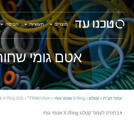
מוצרים
תעשיות
הנדסה
אטם גומי שחור - 029 on™ 70 Black X-Ring
עמוד הבית
>
קטלוג
>
X-Ring אטמי גומי
>
FKM/Viton™
> 029 FKM/Viton™ 70 Black X-Ring
בחזרה לעמוד קטלוג X-Ring אטמי גומי