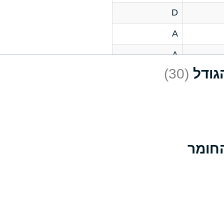
D
A
A
(30)
C
A
B
D
D
A
A
A