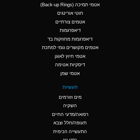
אטמי תמיכה (Back-up Rings)
A
Aluminum Phosphate
חוטי אורינגים
(Aqueous)
אטמים צורתיים
A
Aluminum Sulfate
דיאפרגמות
(Aqueous)
דיאפרגמות מחוזקות בד
D
Ammonia Anhydrous
אטמים מקושרים גומי למתכת
אטמי חיוץ לאוגן
D
Ammonia Gas (cold)
דיסקיות אטימה
D
Ammonia Gas (hot)
אטמי שמן
A
Ammonium Carbonate
תעשיות
(Aqueous)
מים וזורמים
A
Ammonium Chloride
השקיה
(Aqueous)
רפואה/מדעי החיים
B
Ammonium Hydroxide
תעופה/חלל וצבא
(conc.)
התעשייה הכימית
נפט וגז