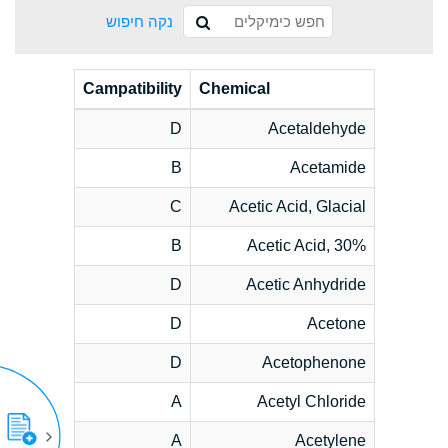
נקה חיפוש
Campatibility
Chemical
D
Acetaldehyde
B
Acetamide
C
Acetic Acid, Glacial
B
Acetic Acid, 30%
D
Acetic Anhydride
D
Acetone
D
Acetophenone
A
Acetyl Chloride
A
Acetylene