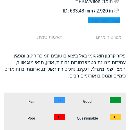
חומר
: FKM/Viton™
: 633.48 mm / 2.920 in
ID
קבל הצעת מחיר
מפרט חומרים
תאימות כימית
פלורוקרבון הוא גומי בעל ביצועים טובים המוכר היטב ומפגין
עמידות מצוינת בטמפרטורות גבוהות, אוזון, תנאי מזג אוויר,
חמצן, שמן מינרלי, דלקים, נוזלים הידראוליים, ארומתיים וחומרים
כימיים וממסים אורגניים רבים.
B
A
Fair
Good
D
C
Poor
Questionable