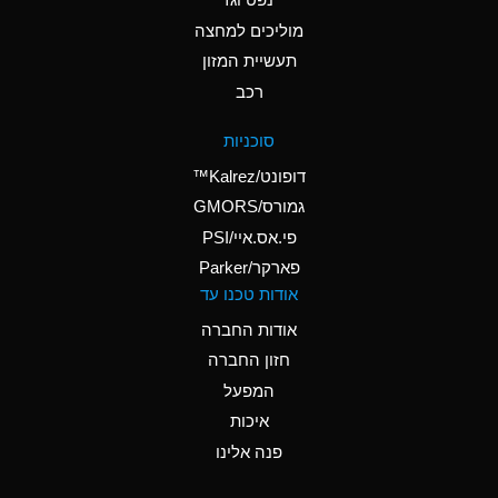
A
Ammonium Nitrate
(Aqueous)
מוליכים למחצה
תעשיית המזון
A
Ammonium Nitrite
רכב
(Aqueous)
A
Ammonium Persulfate
סוכניות
(Aqueous)
דופונט/Kalrez™
A
Ammonium Phosphate
גמורס/GMORS
(Aqueous)
פי.אס.איי/PSI
פארקר/Parker
B
Ammonium Sulfate
אודות טכנו עד
(Aqueous)
אודות החברה
D
Amyl Acetate (Banana
חזון החברה
Oil)
המפעל
B
Amyl Alcohol
איכות
A
Amyl Borate
פנה אלינו
A
Amyl