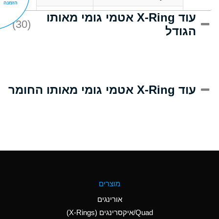
הזמנה
עוד X-Ring אטמי גומי מאותו
C
Acrlylonitrile
(30)
הגודל
A
Adipic Acid
B
Alkazene
(Dibromoethylbenzene)
D
Alum-NH3-Cr-K
עוד X-Ring אטמי גומי מאותו החומר
(Aqueous)
D
Aluminum Acetate
(Aqueous)
A
Aluminum Chloride
(Aqueous)
A
Aluminum Fluoride
מוצרים
(Aqueous)
אורינגים
A
Aluminum Nitrate
Quad/איקסרינגים (X-Rings)
(Aqueous)