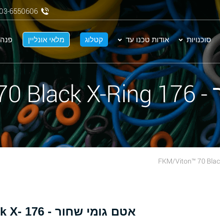
03-6550606
סוכנויות
אודות טכנו עד
קטלוג
מלאי אונליין
פנה 
FKM/Vit
אטם גומ