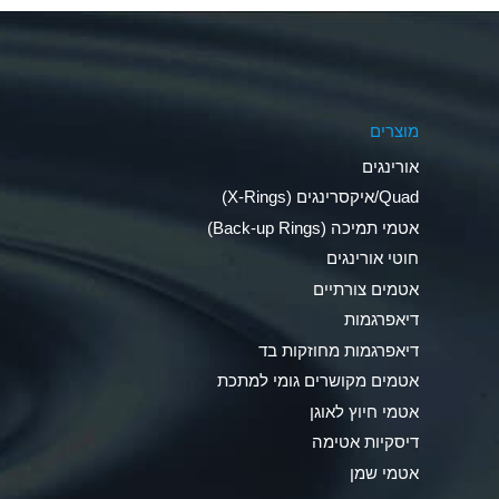
Aluminum Phosphate (Aqueous)
Aluminum Sulfate (Aqueous)
מוצרים
Ammonia Anhydrous
אורינגים
Ammonia Gas (cold)
Quad/איקסרינגים (X-Rings)
אטמי תמיכה (Back-up Rings)
Ammonia Gas (hot)
חוטי אורינגים
Ammonium Carbonate (Aqueous)
אטמים צורתיים
דיאפרגמות
Ammonium Chloride (Aqueous)
דיאפרגמות מחוזקות בד
Ammonium Hydroxide (conc.)
אטמים מקושרים גומי למתכת
אטמי חיוץ לאוגן
Ammonium Nitrate (Aqueous)
דיסקיות אטימה
Ammonium Nitrite (Aqueous)
אטמי שמן