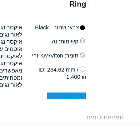
Ring
צבע
: שחור - Black
קשיחות
: 70
איקסרינגי
אוטמים עם
חומר
: FKM/Viton™
לאיקסרינג
איקסרינגי
: 234.62 mm /
ID
1.400 in
לאורינגים.
קבל הצעת מחיר
תאימות כימית