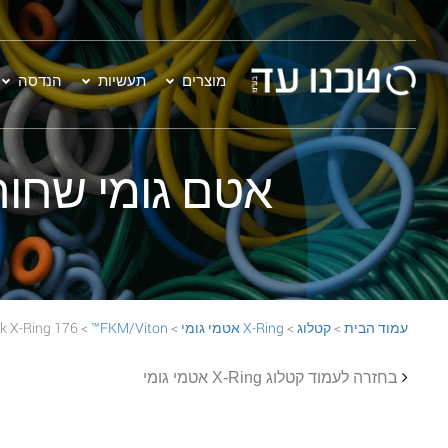
מוצרים
תעשיות
הנדסה
אטם גומי שחור - 176 on™ 70 Black X-Ring
עמוד הבית
>
קטלוג
>
X-Ring אטמי גומי
>
FKM/Viton™
> 176 FKM/Viton™ 70 Black X-Ring
בחזרה לעמוד קטלוג X-Ring אטמי גומי