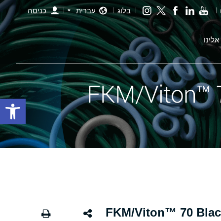
בלוג
עברית
כניסה
אלינו
פתח סרגל
י שחור - 176 FKM/Viton™ 70 Black X-