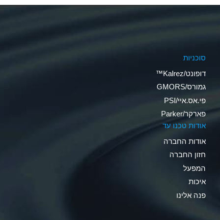
סוכניות
דופונט/Kalrez™
גמורס/GMORS
פי.אס.איי/PSI
פארקר/Parker
אודות טכנו עד
אודות החברה
חזון החברה
המפעל
איכות
פנה אלינו