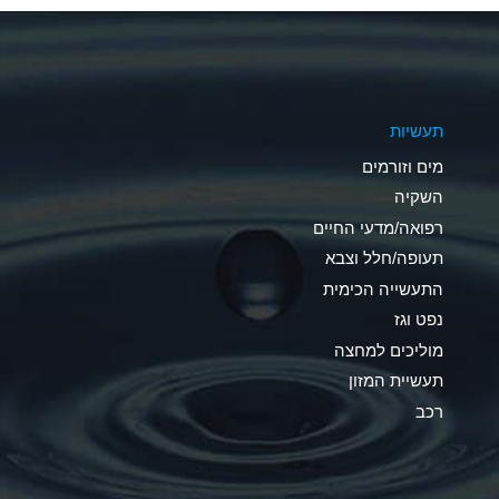
A
A
תעשיות
D
מים וזורמים
D
השקיה
רפואה/מדעי החיים
D
תעופה/חלל וצבא
A
התעשייה הכימית
נפט וגז
A
מוליכים למחצה
B
תעשיית המזון
רכב
A
A