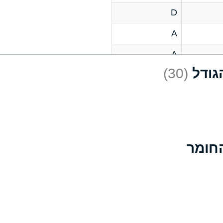
D
A
A
(30)
C
A
B
D
D
A
A
A