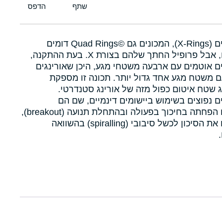
איקסרינגים (X-Rings), המכונים גם Quad Rings©‎ דומים
לאורינגים, אבל פרופיל החתך שלהם בצורת X. בעת ההתקנה,
ם אוטמים עם ארבעה משטחי מגע, היכן שאורינגים
 משטח מגע אחד גדול יותר. תכונה זו מספקת
 שטח איטום כפול מזה של אורינג סטנדרטי.
ם נפוצים בשימוש ביישומים דינמיים, שם הם
מאפשרים הפחתה בחיכוך בפעולה ובהתחלת תנועה (breakout),
ומפחיתים את הסיכון לכשל סיבובי (spiralling) בהשוואה