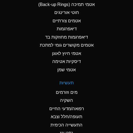
אטמי תמיכה (Back-up Rings)
A
Aluminum Phosphate
חוטי אורינגים
(Aqueous)
אטמים צורתיים
A
Aluminum Sulfate
דיאפרגמות
(Aqueous)
דיאפרגמות מחוזקות בד
B
Ammonia Anhydrous
אטמים מקושרים גומי למתכת
אטמי חיוץ לאוגן
A
Ammonia Gas (cold)
דיסקיות אטימה
D
Ammonia Gas (hot)
אטמי שמן
D
Ammonium Carbonate
תעשיות
(Aqueous)
מים וזורמים
A
Ammonium Chloride
השקיה
(Aqueous)
רפואה/מדעי החיים
D
Ammonium Hydroxide
תעופה/חלל וצבא
(conc.)
התעשייה הכימית
נפט וגז