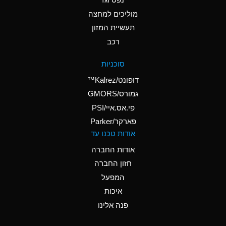
A
Ammonium Nitrate
(Aqueous)
מוליכים למחצה
תעשיית המזון
A
Ammonium Nitrite
רכב
(Aqueous)
D
Ammonium Persulfate
סוכניות
(Aqueous)
דופונט/Kalrez™
A
Ammonium Phosphate
גמורס/GMORS
(Aqueous)
פי.אס.איי/PSI
פארקר/Parker
A
Ammonium Sulfate
אודות טכנו עד
(Aqueous)
אודות החברה
D
Amyl Acetate (Banana
חזון החברה
Oil)
המפעל
B
Amyl Alcohol
איכות
A
Amyl Borate
פנה אלינו
D
Amyl