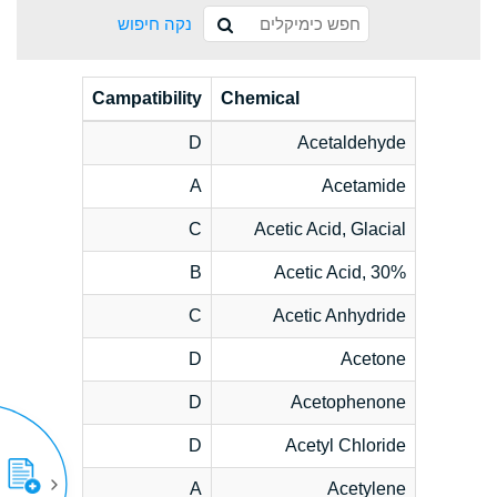
נקה חיפוש
Campatibility
Chemical
D
Acetaldehyde
A
Acetamide
C
Acetic Acid, Glacial
B
Acetic Acid, 30%
C
Acetic Anhydride
D
Acetone
D
Acetophenone
D
Acetyl Chloride
A
Acetylene