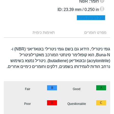
חומר
: NBR
: 23.39 mm / 0.250 in
ID
קבל הצעת מחיר
מפרט חומרים
תאימות כימית
גומי ניטרילי, הידוע גם בשם גומי ניטרילי בוטאדיאני (NBR) ו-
Buna-N, הוא קופולימר סינתטי המורכב מאקרילוניטריל
(acrylonitrile) ובוטאדיאן (butadiene). ניטריל נמצא בשימוש
נרחב הודות לעמידותו בשמנים, דלקים וחומרים כימיים אחרים.
B
A
Fair
Good
D
C
Poor
Questionable