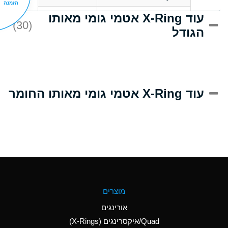
הזמנה
עוד X-Ring אטמי גומי מאותו
D
Acrlylonitrile
(30)
הגודל
A
Adipic Acid
D
Alkazene
(Dibromoethylbenzene)
A
Alum-NH3-Cr-K
עוד X-Ring אטמי גומי מאותו החומר
(Aqueous)
B
Aluminum Acetate
(Aqueous)
A
Aluminum Chloride
(Aqueous)
A
Aluminum Fluoride
מוצרים
(Aqueous)
אורינגים
A
Aluminum Nitrate
Quad/איקסרינגים (X-Rings)
(Aqueous)