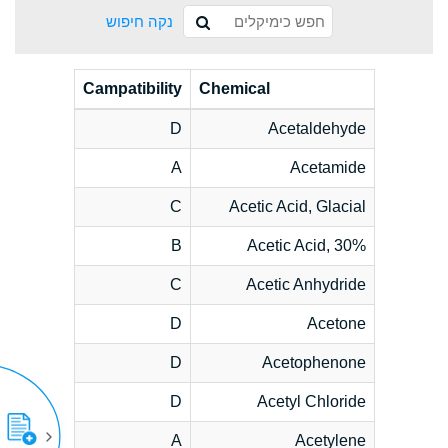
נקה חיפוש
Campatibility
Chemical
D
Acetaldehyde
A
Acetamide
C
Acetic Acid, Glacial
B
Acetic Acid, 30%
C
Acetic Anhydride
D
Acetone
D
Acetophenone
D
Acetyl Chloride
A
Acetylene