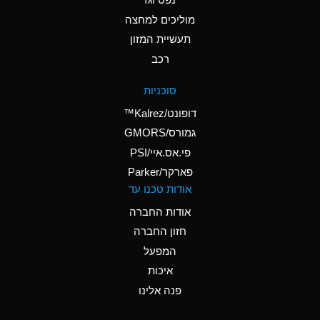
A
Ammonium Nitrate
(Aqueous)
מוליכים למחצה
תעשיית המזון
A
Ammonium Nitrite
רכב
(Aqueous)
D
Ammonium Persulfate
סוכניות
(Aqueous)
דופונט/Kalrez™
A
Ammonium Phosphate
גמורס/GMORS
(Aqueous)
פי.אס.איי/PSI
פארקר/Parker
A
Ammonium Sulfate
אודות טכנו עד
(Aqueous)
אודות החברה
D
Amyl Acetate (Banana
חזון החברה
Oil)
המפעל
B
Amyl Alcohol
איכות
A
Amyl Borate
פנה אלינו
D
Amyl