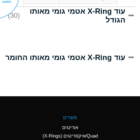
הזמנה
עוד X-Ring אטמי גומי מאותו
D
Acrlylonitrile
(30)
הגודל
A
Adipic Acid
D
Alkazene
(Dibromoethylbenzene)
A
Alum-NH3-Cr-K
עוד X-Ring אטמי גומי מאותו החומר
(Aqueous)
B
Aluminum Acetate
(Aqueous)
A
Aluminum Chloride
(Aqueous)
A
Aluminum Fluoride
מוצרים
(Aqueous)
אורינגים
A
Aluminum Nitrate
Quad/איקסרינגים (X-Rings)
(Aqueous)