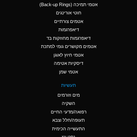
אטמי תמיכה (Back-up Rings)
A
Aluminum Phosphate
חוטי אורינגים
(Aqueous)
אטמים צורתיים
A
Aluminum Sulfate
דיאפרגמות
(Aqueous)
דיאפרגמות מחוזקות בד
B
Ammonia Anhydrous
אטמים מקושרים גומי למתכת
אטמי חיוץ לאוגן
A
Ammonia Gas (cold)
דיסקיות אטימה
D
Ammonia Gas (hot)
אטמי שמן
D
Ammonium Carbonate
תעשיות
(Aqueous)
מים וזורמים
A
Ammonium Chloride
השקיה
(Aqueous)
רפואה/מדעי החיים
D
Ammonium Hydroxide
תעופה/חלל וצבא
(conc.)
התעשייה הכימית
נפט וגז