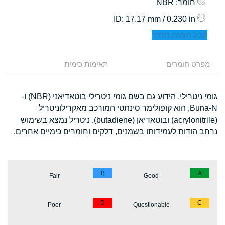
חומר
: NBR
: 17.17 mm / 0.230 in
ID
קבל הצעת מחיר
מפרט חומרים
תאימות כימית
גומי ניטרילי, הידוע גם בשם גומי ניטרילי בוטאדיאני (NBR) ו-
Buna-N, הוא קופולימר סינתטי המורכב מאקרילוניטריל
(acrylonitrile) ובוטאדיאן (butadiene). ניטריל נמצא בשימוש
נרחב הודות לעמידותו בשמנים, דלקים וחומרים כימיים אחרים.
B
A
Fair
Good
D
C
Poor
Questionable