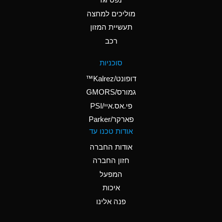
A
Ammonium Nitrate
(Aqueous)
מוליכים למחצה
תעשיית המזון
A
Ammonium Nitrite
רכב
(Aqueous)
D
Ammonium Persulfate
סוכניות
(Aqueous)
דופונט/Kalrez™
A
Ammonium Phosphate
גמורס/GMORS
(Aqueous)
פי.אס.איי/PSI
פארקר/Parker
A
Ammonium Sulfate
אודות טכנו עד
(Aqueous)
אודות החברה
D
Amyl Acetate (Banana
חזון החברה
Oil)
המפעל
B
Amyl Alcohol
איכות
A
Amyl Borate
פנה אלינו
D
Amyl