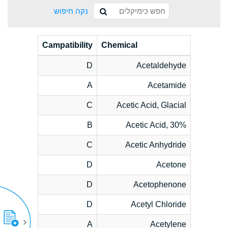
נקה חיפוש
Campatibility
Chemical
D
Acetaldehyde
A
Acetamide
C
Acetic Acid, Glacial
B
Acetic Acid, 30%
C
Acetic Anhydride
D
Acetone
D
Acetophenone
D
Acetyl Chloride
A
Acetylene