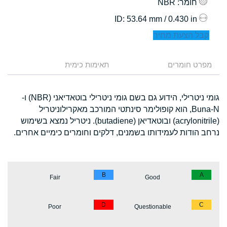
חומר
: NBR
: 53.64 mm / 0.430 in
ID
קבל הצעת מחיר
מפרט חומרים
תאימות כימית
גומי ניטרילי, הידוע גם בשם גומי ניטרילי בוטאדיאני (NBR) ו-
Buna-N, הוא קופולימר סינתטי המורכב מאקרילוניטריל
(acrylonitrile) ובוטאדיאן (butadiene). ניטריל נמצא בשימוש
נרחב הודות לעמידותו בשמנים, דלקים וחומרים כימיים אחרים.
B
A
Fair
Good
D
C
Poor
Questionable