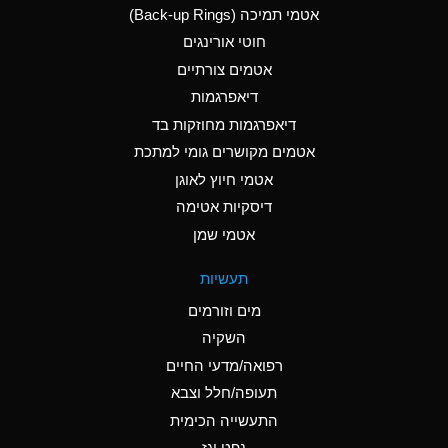
אטמי תמיכה (Back-up Rings)
A
Aluminum Phosphate
חוטי אורינגים
(Aqueous)
אטמים צורתיים
A
Aluminum Sulfate
דיאפרגמות
(Aqueous)
דיאפרגמות מחוזקות בד
B
Ammonia Anhydrous
אטמים מקושרים גומי למתכת
אטמי חיוץ לאוגן
A
Ammonia Gas (cold)
דיסקיות אטימה
D
Ammonia Gas (hot)
אטמי שמן
D
Ammonium Carbonate
תעשיות
(Aqueous)
מים וזורמים
A
Ammonium Chloride
השקיה
(Aqueous)
רפואה/מדעי החיים
D
Ammonium Hydroxide
תעופה/חלל וצבא
(conc.)
התעשייה הכימית
נפט וגז