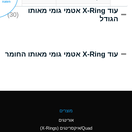
הזמנה
עוד X-Ring אטמי גומי מאותו
D
Acrlylonitrile
(30)
הגודל
A
Adipic Acid
D
Alkazene
(Dibromoethylbenzene)
A
Alum-NH3-Cr-K
עוד X-Ring אטמי גומי מאותו החומר
(Aqueous)
B
Aluminum Acetate
(Aqueous)
A
Aluminum Chloride
(Aqueous)
A
Aluminum Fluoride
מוצרים
(Aqueous)
אורינגים
A
Aluminum Nitrate
Quad/איקסרינגים (X-Rings)
(Aqueous)