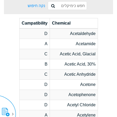
נקה חיפוש
Campatibility
Chemical
D
Acetaldehyde
A
Acetamide
C
Acetic Acid, Glacial
B
Acetic Acid, 30%
C
Acetic Anhydride
D
Acetone
D
Acetophenone
D
Acetyl Chloride
A
Acetylene