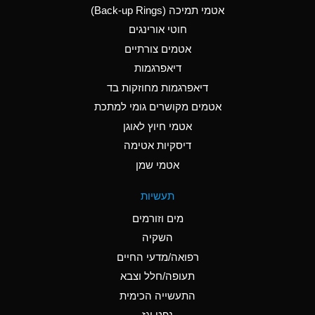
אטמי תמיכה (Back-up Rings)
A
Aluminum Phosphate
חוטי אורינגים
(Aqueous)
אטמים צורתיים
A
Aluminum Sulfate
דיאפרגמות
(Aqueous)
דיאפרגמות מחוזקות בד
B
Ammonia Anhydrous
אטמים מקושרים גומי למתכת
אטמי חיוץ לאוגן
A
Ammonia Gas (cold)
דיסקיות אטימה
D
Ammonia Gas (hot)
אטמי שמן
D
Ammonium Carbonate
תעשיות
(Aqueous)
מים וזורמים
A
Ammonium Chloride
השקיה
(Aqueous)
רפואה/מדעי החיים
D
Ammonium Hydroxide
תעופה/חלל וצבא
(conc.)
התעשייה הכימית
נפט וגז