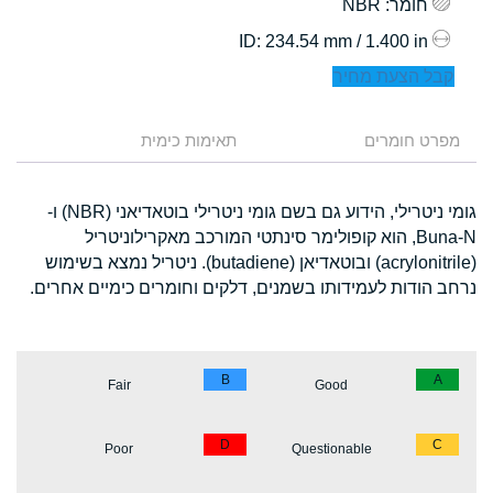
חומר
: NBR
: 234.54 mm / 1.400 in
ID
קבל הצעת מחיר
מפרט חומרים
תאימות כימית
גומי ניטרילי, הידוע גם בשם גומי ניטרילי בוטאדיאני (NBR) ו-
Buna-N, הוא קופולימר סינתטי המורכב מאקרילוניטריל
(acrylonitrile) ובוטאדיאן (butadiene). ניטריל נמצא בשימוש
נרחב הודות לעמידותו בשמנים, דלקים וחומרים כימיים אחרים.
B
A
Fair
Good
D
C
Poor
Questionable