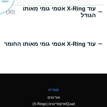
הזמנה
עוד X-Ring אטמי גומי מאותו
D
Acrlylonitrile
(30)
הגודל
A
Adipic Acid
D
Alkazene
(Dibromoethylbenzene)
A
Alum-NH3-Cr-K
עוד X-Ring אטמי גומי מאותו החומר
(Aqueous)
B
Aluminum Acetate
(Aqueous)
A
Aluminum Chloride
(Aqueous)
A
Aluminum Fluoride
מוצרים
(Aqueous)
אורינגים
A
Aluminum Nitrate
Quad/איקסרינגים (X-Rings)
(Aqueous)