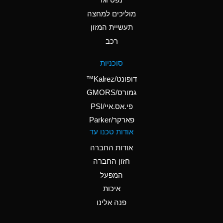
A
Ammonium Nitrate
(Aqueous)
מוליכים למחצה
תעשיית המזון
A
Ammonium Nitrite
רכב
(Aqueous)
D
Ammonium Persulfate
סוכניות
(Aqueous)
דופונט/Kalrez™
A
Ammonium Phosphate
גמורס/GMORS
(Aqueous)
פי.אס.איי/PSI
פארקר/Parker
A
Ammonium Sulfate
אודות טכנו עד
(Aqueous)
אודות החברה
D
Amyl Acetate (Banana
חזון החברה
Oil)
המפעל
B
Amyl Alcohol
איכות
A
Amyl Borate
פנה אלינו
D
Amyl