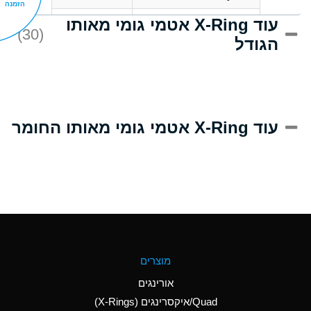
הזמנה
עוד X-Ring אטמי גומי מאותו
D
Acrlylonitrile
(30)
הגודל
A
Adipic Acid
D
Alkazene
(Dibromoethylbenzene)
A
Alum-NH3-Cr-K
עוד X-Ring אטמי גומי מאותו החומר
(Aqueous)
B
Aluminum Acetate
(Aqueous)
A
Aluminum Chloride
(Aqueous)
A
Aluminum Fluoride
מוצרים
(Aqueous)
אורינגים
A
Aluminum Nitrate
Quad/איקסרינגים (X-Rings)
(Aqueous)