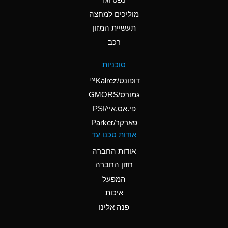
A
Ammonium Nitrate
(Aqueous)
מוליכים למחצה
תעשיית המזון
A
Ammonium Nitrite
רכב
(Aqueous)
D
Ammonium Persulfate
סוכניות
(Aqueous)
דופונט/Kalrez™
A
Ammonium Phosphate
גמורס/GMORS
(Aqueous)
פי.אס.איי/PSI
פארקר/Parker
A
Ammonium Sulfate
אודות טכנו עד
(Aqueous)
אודות החברה
D
Amyl Acetate (Banana
חזון החברה
Oil)
המפעל
B
Amyl Alcohol
איכות
A
Amyl Borate
פנה אלינו
D
Amyl