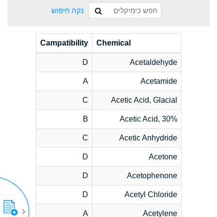
נקה חיפוש
Campatibility
Chemical
D
Acetaldehyde
A
Acetamide
C
Acetic Acid, Glacial
B
Acetic Acid, 30%
C
Acetic Anhydride
D
Acetone
D
Acetophenone
D
Acetyl Chloride
A
Acetylene