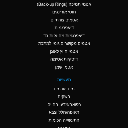
אטמי תמיכה (Back-up Rings)
A
Aluminum Phosphate
חוטי אורינגים
(Aqueous)
אטמים צורתיים
A
Aluminum Sulfate
דיאפרגמות
(Aqueous)
דיאפרגמות מחוזקות בד
B
Ammonia Anhydrous
אטמים מקושרים גומי למתכת
אטמי חיוץ לאוגן
A
Ammonia Gas (cold)
דיסקיות אטימה
D
Ammonia Gas (hot)
אטמי שמן
D
Ammonium Carbonate
תעשיות
(Aqueous)
מים וזורמים
A
Ammonium Chloride
השקיה
(Aqueous)
רפואה/מדעי החיים
D
Ammonium Hydroxide
תעופה/חלל וצבא
(conc.)
התעשייה הכימית
נפט וגז