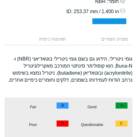
חומר
: NBR
: 253.37 mm / 1.400 in
ID
קבל הצעת מחיר
מפרט חומרים
תאימות כימית
גומי ניטרילי, הידוע גם בשם גומי ניטרילי בוטאדיאני (NBR) ו-
Buna-N, הוא קופולימר סינתטי המורכב מאקרילוניטריל
(acrylonitrile) ובוטאדיאן (butadiene). ניטריל נמצא בשימוש
נרחב הודות לעמידותו בשמנים, דלקים וחומרים כימיים אחרים.
B
A
Fair
Good
D
C
Poor
Questionable