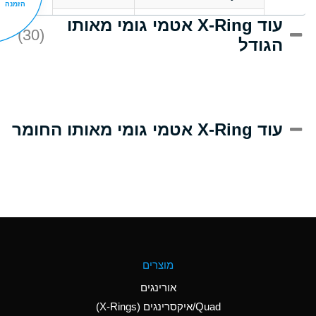
הזמנה
עוד X-Ring אטמי גומי מאותו
D
Acrlylonitrile
(30)
הגודל
A
Adipic Acid
D
Alkazene
(Dibromoethylbenzene)
A
Alum-NH3-Cr-K
עוד X-Ring אטמי גומי מאותו החומר
(Aqueous)
B
Aluminum Acetate
(Aqueous)
A
Aluminum Chloride
(Aqueous)
A
Aluminum Fluoride
מוצרים
(Aqueous)
אורינגים
A
Aluminum Nitrate
Quad/איקסרינגים (X-Rings)
(Aqueous)