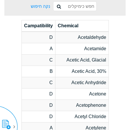
נקה חיפוש
Campatibility
Chemical
D
Acetaldehyde
A
Acetamide
C
Acetic Acid, Glacial
B
Acetic Acid, 30%
C
Acetic Anhydride
D
Acetone
D
Acetophenone
D
Acetyl Chloride
A
Acetylene