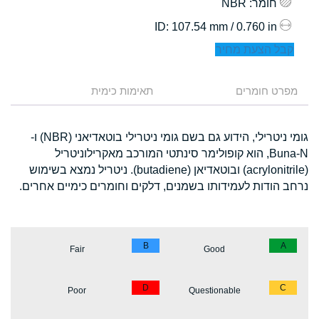
חומר
: NBR
: 107.54 mm / 0.760 in
ID
קבל הצעת מחיר
מפרט חומרים
תאימות כימית
גומי ניטרילי, הידוע גם בשם גומי ניטרילי בוטאדיאני (NBR) ו-
Buna-N, הוא קופולימר סינתטי המורכב מאקרילוניטריל
(acrylonitrile) ובוטאדיאן (butadiene). ניטריל נמצא בשימוש
נרחב הודות לעמידותו בשמנים, דלקים וחומרים כימיים אחרים.
B
A
Fair
Good
D
C
Poor
Questionable