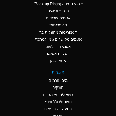
אטמי תמיכה (Back-up Rings)
A
Aluminum Phosphate
חוטי אורינגים
(Aqueous)
אטמים צורתיים
A
Aluminum Sulfate
דיאפרגמות
(Aqueous)
דיאפרגמות מחוזקות בד
B
Ammonia Anhydrous
אטמים מקושרים גומי למתכת
אטמי חיוץ לאוגן
A
Ammonia Gas (cold)
דיסקיות אטימה
D
Ammonia Gas (hot)
אטמי שמן
D
Ammonium Carbonate
תעשיות
(Aqueous)
מים וזורמים
A
Ammonium Chloride
השקיה
(Aqueous)
רפואה/מדעי החיים
D
Ammonium Hydroxide
תעופה/חלל וצבא
(conc.)
התעשייה הכימית
נפט וגז