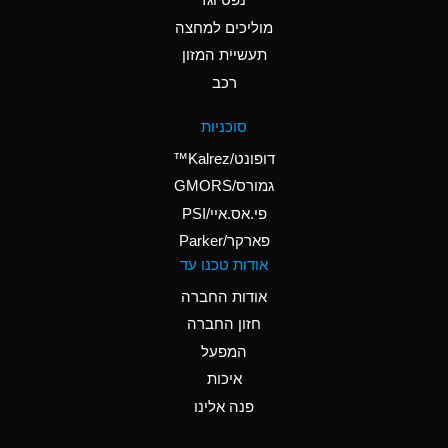
A
Ammonium Nitrate
(Aqueous)
מוליכים למחצה
תעשיית המזון
A
Ammonium Nitrite
רכב
(Aqueous)
D
Ammonium Persulfate
סוכניות
(Aqueous)
דופונט/Kalrez™
A
Ammonium Phosphate
גמורס/GMORS
(Aqueous)
פי.אס.איי/PSI
פארקר/Parker
A
Ammonium Sulfate
אודות טכנו עד
(Aqueous)
אודות החברה
D
Amyl Acetate (Banana
חזון החברה
Oil)
המפעל
B
Amyl Alcohol
איכות
A
Amyl Borate
פנה אלינו
D
Amyl