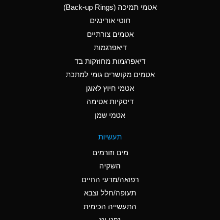
אטמי תמיכה (Back-up Rings)
A
Aluminum Phosphate
חוטי אורינגים
(Aqueous)
אטמים צורתיים
A
Aluminum Sulfate
דיאפרגמות
(Aqueous)
דיאפרגמות מחוזקות בד
D
Ammonia Anhydrous
אטמים מקושרים גומי למתכת
אטמי חיוץ לאוגן
D
Ammonia Gas (cold)
דיסקיות אטימה
D
Ammonia Gas (hot)
אטמי שמן
A
Ammonium Carbonate
תעשיות
(Aqueous)
מים וזורמים
A
Ammonium Chloride
השקיה
(Aqueous)
רפואה/מדעי החיים
B
Ammonium Hydroxide
תעופה/חלל וצבא
(conc.)
התעשייה הכימית
נפט וגז