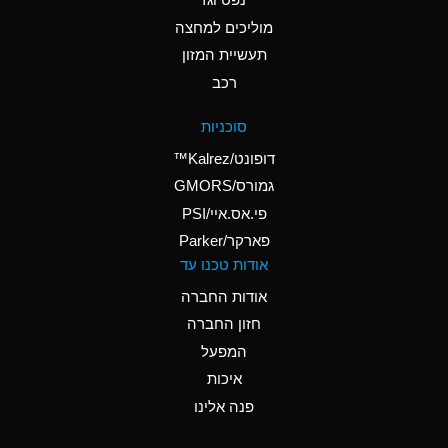
A
Ammonium Nitrate
(Aqueous)
מוליכים למחצה
תעשיית המזון
A
Ammonium Nitrite
רכב
(Aqueous)
A
Ammonium Persulfate
סוכניות
(Aqueous)
דופונט/Kalrez™
A
Ammonium Phosphate
גמורס/GMORS
(Aqueous)
פי.אס.איי/PSI
פארקר/Parker
B
Ammonium Sulfate
אודות טכנו עד
(Aqueous)
אודות החברה
D
Amyl Acetate (Banana
חזון החברה
Oil)
המפעל
B
Amyl Alcohol
איכות
A
Amyl Borate
פנה אלינו
A
Amyl