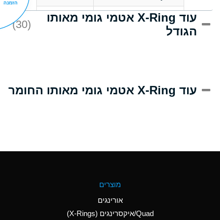
הזמנה
עוד X-Ring אטמי גומי מאותו
C
Acrlylonitrile
(30)
הגודל
A
Adipic Acid
B
Alkazene
(Dibromoethylbenzene)
D
Alum-NH3-Cr-K
עוד X-Ring אטמי גומי מאותו החומר
(Aqueous)
D
Aluminum Acetate
(Aqueous)
A
Aluminum Chloride
(Aqueous)
A
Aluminum Fluoride
מוצרים
(Aqueous)
אורינגים
A
Aluminum Nitrate
Quad/איקסרינגים (X-Rings)
(Aqueous)