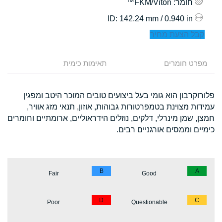
חומר
: FKM/Viton™
: 142.24 mm / 0.940 in
ID
קבל הצעת מחיר
מפרט חומרים
תאימות כימית
פלורוקרבון הוא גומי בעל ביצועים טובים המוכר היטב ומפגין
עמידות מצוינת בטמפרטורות גבוהות, אוזון, תנאי מזג אוויר,
חמצן, שמן מינרלי, דלקים, נוזלים הידראוליים, ארומתיים וחומרים
כימיים וממסים אורגניים רבים.
B
A
Fair
Good
D
C
Poor
Questionable