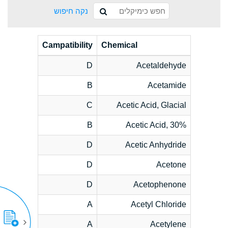
נקה חיפוש
Campatibility
Chemical
D
Acetaldehyde
B
Acetamide
C
Acetic Acid, Glacial
B
Acetic Acid, 30%
D
Acetic Anhydride
D
Acetone
D
Acetophenone
A
Acetyl Chloride
A
Acetylene