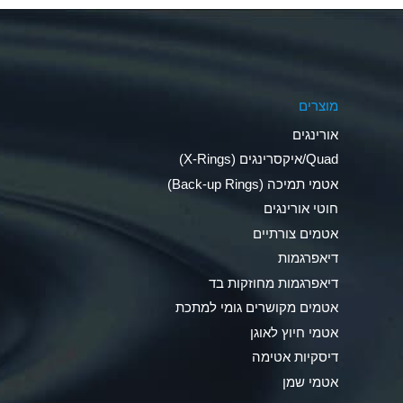
Aluminum Phosphate (Aqueous)
Aluminum Sulfate (Aqueous)
מוצרים
Ammonia Anhydrous
אורינגים
Ammonia Gas (cold)
Quad/איקסרינגים (X-Rings)
אטמי תמיכה (Back-up Rings)
Ammonia Gas (hot)
חוטי אורינגים
Ammonium Carbonate (Aqueous)
אטמים צורתיים
דיאפרגמות
Ammonium Chloride (Aqueous)
דיאפרגמות מחוזקות בד
Ammonium Hydroxide (conc.)
אטמים מקושרים גומי למתכת
אטמי חיוץ לאוגן
Ammonium Nitrate (Aqueous)
דיסקיות אטימה
Ammonium Nitrite (Aqueous)
אטמי שמן