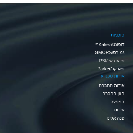
סוכניות
דופונט/Kalrez™
גמורס/GMORS
פי.אס.איי/PSI
פארקר/Parker
אודות טכנו עד
אודות החברה
חזון החברה
המפעל
איכות
פנה אלינו