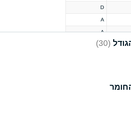
D
A
A
(30)
C
A
B
D
D
A
A
A