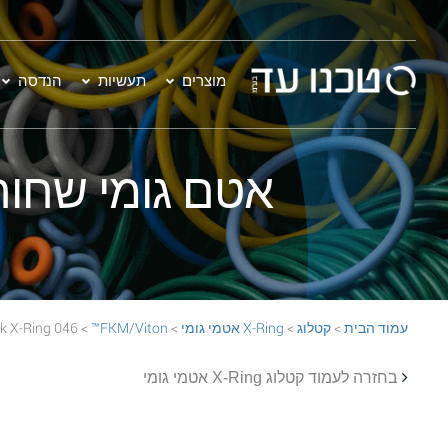
מוצרים
תעשיות
הנדסה
אטם גומי שחור - 046 on™ 70 Black X-Ring
עמוד הבית
>
קטלוג
>
X-Ring אטמי גומי
>
FKM/Viton™
> 046 FKM/Viton™ 70 Black X-Ring
בחזרה לעמוד קטלוג X-Ring אטמי גומי