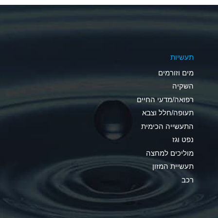
A
A
תעשיות
D
מים וזורמים
D
השקיה
רפואה/מדעי החיים
D
תעופה/חלל וצבא
A
התעשייה הכימית
נפט וגז
A
מוליכים למחצה
B
תעשיית המזון
רכב
A
A