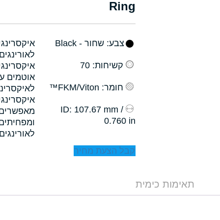
Ring
צבע
: שחור - Black
קשיחות
: 70
איקסרינגי
אוטמים עם
חומר
: FKM/Viton™
לאיקסרינג
איקסרינגי
: 107.67 mm /
ID
0.760 in
לאורינגים.
קבל הצעת מחיר
תאימות כימית