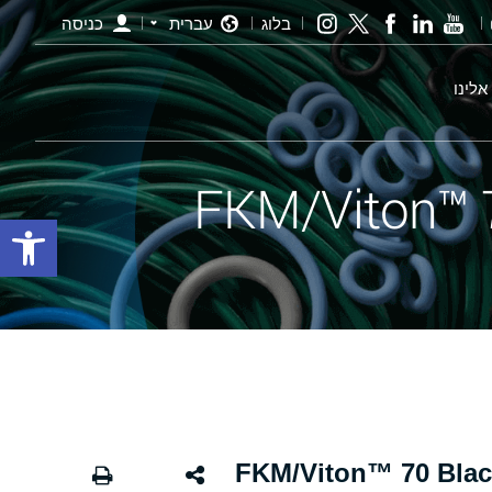
בלוג
עברית
כניסה
אלינו
פתח סרגל
י שחור - 046 FKM/Viton™ 70 Black X-