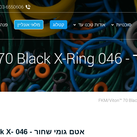
03-6550606
סוכנויות
אודות טכנו עד
קטלוג
מלאי אונליין
פנה 
FKM/Vit
אטם גומ