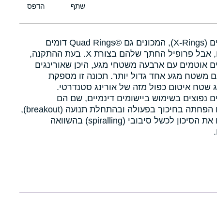
איקסרינגים (X-Rings), המכונים גם Quad Rings©‎ דומים
לאורינגים, אבל פרופיל החתך שלהם בצורת X. בעת ההתקנה,
ם אוטמים עם ארבעה משטחי מגע, היכן שאורינגים
 משטח מגע אחד גדול יותר. תכונה זו מספקת
 שטח איטום כפול מזה של אורינג סטנדרטי.
ם נפוצים בשימוש ביישומים דינמיים, שם הם
מאפשרים הפחתה בחיכוך בפעולה ובהתחלת תנועה (breakout),
ומפחיתים את הסיכון לכשל סיבובי (spiralling) בהשוואה