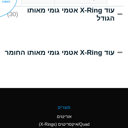
הזמנה
עוד X-Ring אטמי גומי מאותו
C
Acrlylonitrile
(30)
הגודל
A
Adipic Acid
B
Alkazene
(Dibromoethylbenzene)
D
Alum-NH3-Cr-K
עוד X-Ring אטמי גומי מאותו החומר
(Aqueous)
D
Aluminum Acetate
(Aqueous)
A
Aluminum Chloride
(Aqueous)
A
Aluminum Fluoride
מוצרים
(Aqueous)
אורינגים
A
Aluminum Nitrate
Quad/איקסרינגים (X-Rings)
(Aqueous)