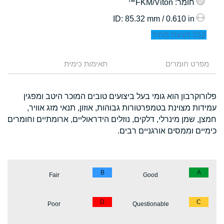
חומר
: FKM/Viton™
: 85.32 mm / 0.610 in
ID
קבל הצעת מחיר
מפרט חומרים
תאימות כימית
פלורוקרבון הוא גומי בעל ביצועים טובים המוכר היטב ומפגין
עמידות מצוינת בטמפרטורות גבוהות, אוזון, תנאי מזג אוויר,
חמצן, שמן מינרלי, דלקים, נוזלים הידראוליים, ארומתיים וחומרים
כימיים וממסים אורגניים רבים.
B
A
Fair
Good
D
C
Poor
Questionable