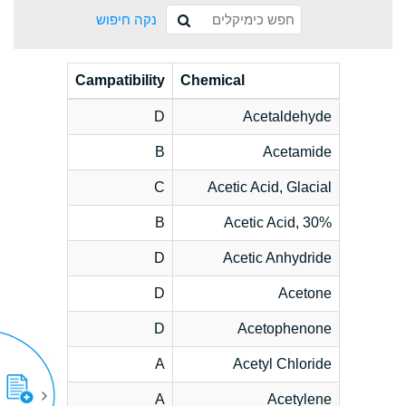
נקה חיפוש
Campatibility
Chemical
D
Acetaldehyde
B
Acetamide
C
Acetic Acid, Glacial
B
Acetic Acid, 30%
D
Acetic Anhydride
D
Acetone
D
Acetophenone
A
Acetyl Chloride
A
Acetylene