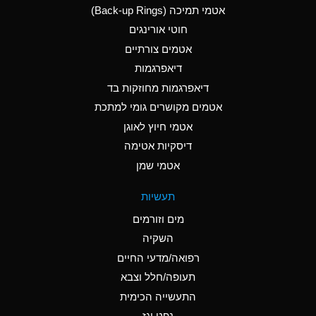
אטמי תמיכה (Back-up Rings)
A
Aluminum Phosphate
חוטי אורינגים
(Aqueous)
אטמים צורתיים
A
Aluminum Sulfate
דיאפרגמות
(Aqueous)
דיאפרגמות מחוזקות בד
D
Ammonia Anhydrous
אטמים מקושרים גומי למתכת
אטמי חיוץ לאוגן
D
Ammonia Gas (cold)
דיסקיות אטימה
D
Ammonia Gas (hot)
אטמי שמן
A
Ammonium Carbonate
תעשיות
(Aqueous)
מים וזורמים
A
Ammonium Chloride
השקיה
(Aqueous)
רפואה/מדעי החיים
B
Ammonium Hydroxide
תעופה/חלל וצבא
(conc.)
התעשייה הכימית
נפט וגז