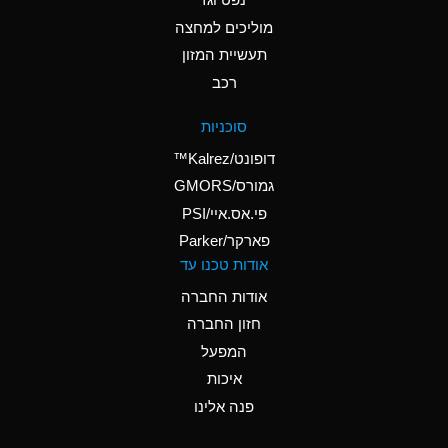
A
Ammonium Nitrate
(Aqueous)
מוליכים למחצה
תעשיית המזון
A
Ammonium Nitrite
רכב
(Aqueous)
A
Ammonium Persulfate
סוכניות
(Aqueous)
דופונט/Kalrez™
A
Ammonium Phosphate
גמורס/GMORS
(Aqueous)
פי.אס.איי/PSI
פארקר/Parker
B
Ammonium Sulfate
אודות טכנו עד
(Aqueous)
אודות החברה
D
Amyl Acetate (Banana
חזון החברה
Oil)
המפעל
B
Amyl Alcohol
איכות
A
Amyl Borate
פנה אלינו
A
Amyl