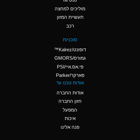
A
Ammonium Nitrate
(Aqueous)
מוליכים למחצה
תעשיית המזון
A
Ammonium Nitrite
רכב
(Aqueous)
A
Ammonium Persulfate
סוכניות
(Aqueous)
דופונט/Kalrez™
A
Ammonium Phosphate
גמורס/GMORS
(Aqueous)
פי.אס.איי/PSI
פארקר/Parker
B
Ammonium Sulfate
אודות טכנו עד
(Aqueous)
אודות החברה
D
Amyl Acetate (Banana
חזון החברה
Oil)
המפעל
B
Amyl Alcohol
איכות
A
Amyl Borate
פנה אלינו
A
Amyl