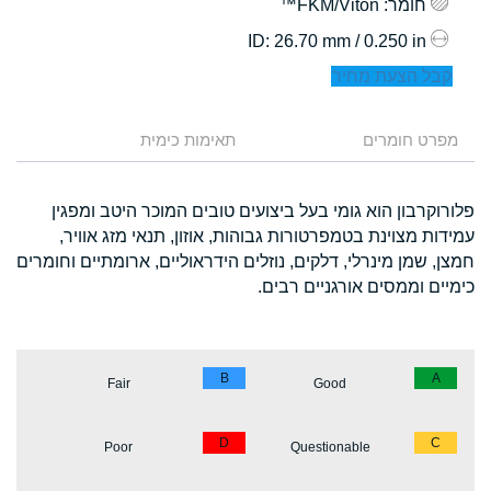
חומר
: FKM/Viton™
: 26.70 mm / 0.250 in
ID
קבל הצעת מחיר
מפרט חומרים
תאימות כימית
פלורוקרבון הוא גומי בעל ביצועים טובים המוכר היטב ומפגין
עמידות מצוינת בטמפרטורות גבוהות, אוזון, תנאי מזג אוויר,
חמצן, שמן מינרלי, דלקים, נוזלים הידראוליים, ארומתיים וחומרים
כימיים וממסים אורגניים רבים.
B
A
Fair
Good
D
C
Poor
Questionable