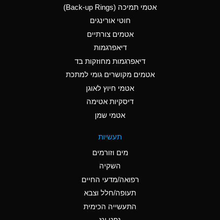
אטמי תמיכה (Back-up Rings)
A
Aluminum Phosphate
חוטי אורינגים
(Aqueous)
אטמים צורתיים
A
Aluminum Sulfate
דיאפרגמות
(Aqueous)
דיאפרגמות מחוזקות בד
D
Ammonia Anhydrous
אטמים מקושרים גומי למתכת
אטמי חיוץ לאוגן
D
Ammonia Gas (cold)
דיסקיות אטימה
D
Ammonia Gas (hot)
אטמי שמן
A
Ammonium Carbonate
תעשיות
(Aqueous)
מים וזורמים
A
Ammonium Chloride
השקיה
(Aqueous)
רפואה/מדעי החיים
B
Ammonium Hydroxide
תעופה/חלל וצבא
(conc.)
התעשייה הכימית
נפט וגז