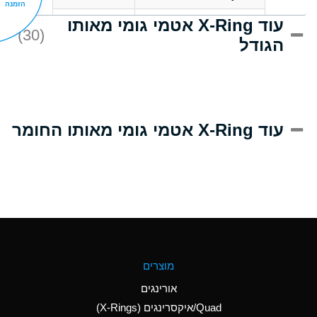
הזמנה
עוד X-Ring אטמי גומי מאותו
C
Acrlylonitrile
(30)
הגודל
A
Adipic Acid
B
Alkazene
(Dibromoethylbenzene)
D
Alum-NH3-Cr-K
עוד X-Ring אטמי גומי מאותו החומר
(Aqueous)
D
Aluminum Acetate
(Aqueous)
A
Aluminum Chloride
(Aqueous)
A
Aluminum Fluoride
מוצרים
(Aqueous)
אורינגים
A
Aluminum Nitrate
Quad/איקסרינגים (X-Rings)
(Aqueous)