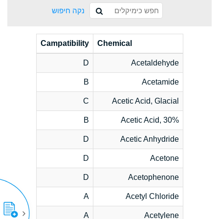
נקה חיפוש
Campatibility
Chemical
D
Acetaldehyde
B
Acetamide
C
Acetic Acid, Glacial
B
Acetic Acid, 30%
D
Acetic Anhydride
D
Acetone
D
Acetophenone
A
Acetyl Chloride
A
Acetylene