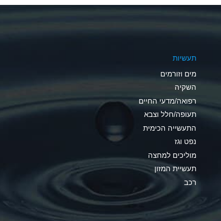
A
A
תעשיות
D
מים וזורמים
D
השקיה
רפואה/מדעי החיים
D
תעופה/חלל וצבא
A
התעשייה הכימית
נפט וגז
A
מוליכים למחצה
B
תעשיית המזון
רכב
A
A