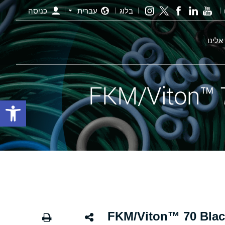
בלוג
עברית
כניסה
אלינו
פתח סרגל
י שחור - 160 FKM/Viton™ 70 Black X-