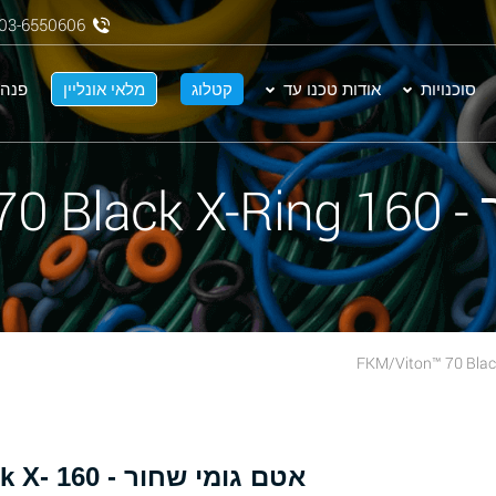
03-6550606
סוכנויות
אודות טכנו עד
קטלוג
מלאי אונליין
פנה 
FKM/Vit
אטם גומ