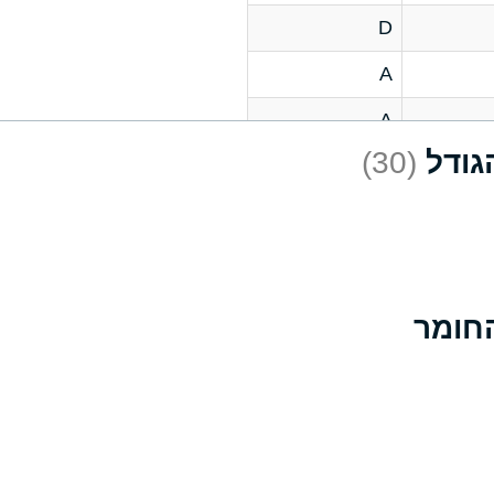
D
A
A
(30)
C
A
B
D
D
A
A
A