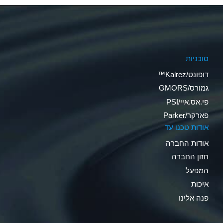
סוכניות
דופונט/Kalrez™
גמורס/GMORS
פי.אס.איי/PSI
פארקר/Parker
אודות טכנו עד
אודות החברה
חזון החברה
המפעל
איכות
פנה אלינו