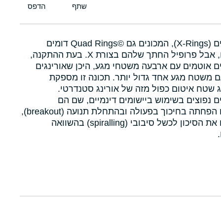
איקסרינגים (X-Rings), המכונים גם Quad Rings©‎ דומים
לאורינגים, אבל פרופיל החתך שלהם בצורת X. בעת ההתקנה,
ם אוטמים עם ארבעה משטחי מגע, היכן שאורינגים
 משטח מגע אחד גדול יותר. תכונה זו מספקת
 שטח איטום כפול מזה של אורינג סטנדרטי.
ם נפוצים בשימוש ביישומים דינמיים, שם הם
מאפשרים הפחתה בחיכוך בפעולה ובהתחלת תנועה (breakout),
ומפחיתים את הסיכון לכשל סיבובי (spiralling) בהשוואה