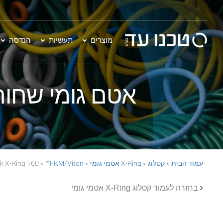
מוצרים
תעשיות
הנדסה
אטם גומי שחור - 160 on™ 70 Black X-Ring
עמוד הבית
>
קטלוג
>
X-Ring אטמי גומי
>
FKM/Viton™
> 160 FKM/Viton™ 70 Black X-Ring
בחזרה לעמוד קטלוג X-Ring אטמי גומי