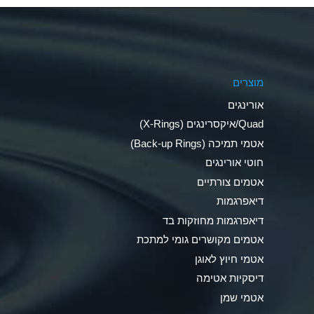
Aluminum Phosphate (Aqueous)
Aluminum Sulfate (Aqueous)
מוצרים
Ammonia Anhydrous
אורינגים
Ammonia Gas (cold)
Quad/איקסרינגים (X-Rings)
אטמי תמיכה (Back-up Rings)
Ammonia Gas (hot)
חוטי אורינגים
Ammonium Carbonate (Aqueous)
אטמים צורתיים
דיאפרגמות
Ammonium Chloride (Aqueous)
דיאפרגמות מחוזקות בד
Ammonium Hydroxide (conc.)
אטמים מקושרים גומי למתכת
אטמי חיוץ לאוגן
Ammonium Nitrate (Aqueous)
דיסקיות אטימה
Ammonium Nitrite (Aqueous)
אטמי שמן