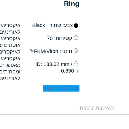
Ring
צבע
: שחור - Black
קשיחות
: 70
איקסרינגי
אוטמים עם
חומר
: FKM/Viton™
לאיקסרינג
איקסרינגי
: 133.02 mm /
ID
0.890 in
לאורינגים.
קבל הצעת מחיר
תאימות כימית