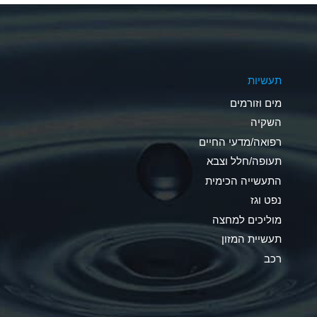
A
A
תעשיות
B
מים וזורמים
A
השקיה
רפואה/מדעי החיים
D
תעופה/חלל וצבא
D
התעשייה הכימית
נפט וגז
A
מוליכים למחצה
D
תעשיית המזון
רכב
A
A