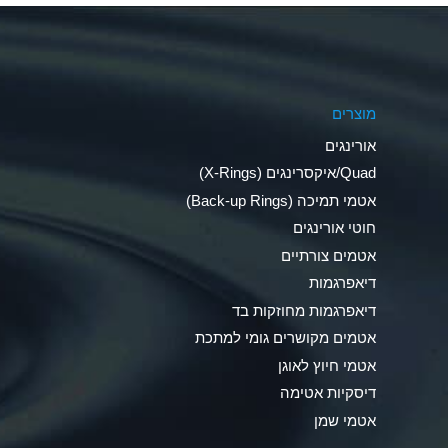
Aluminum Phosphate (Aqueous)
Aluminum Sulfate (Aqueous)
מוצרים
Ammonia Anhydrous
אורינגים
Ammonia Gas (cold)
Quad/איקסרינגים (X-Rings)
אטמי תמיכה (Back-up Rings)
Ammonia Gas (hot)
חוטי אורינגים
Ammonium Carbonate (Aqueous)
אטמים צורתיים
דיאפרגמות
Ammonium Chloride (Aqueous)
דיאפרגמות מחוזקות בד
Ammonium Hydroxide (conc.)
אטמים מקושרים גומי למתכת
אטמי חיוץ לאוגן
Ammonium Nitrate (Aqueous)
דיסקיות אטימה
Ammonium Nitrite (Aqueous)
אטמי שמן