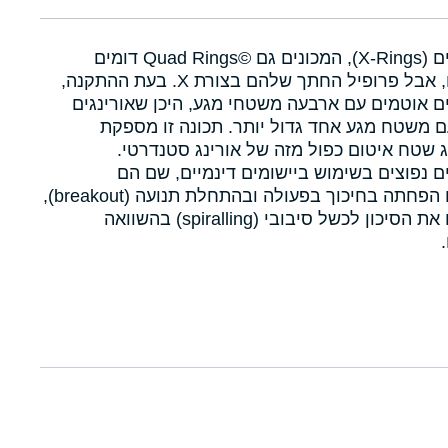
איקסרינגים (X-Rings), המכונים גם Quad Rings©‎ דומים
לאורינגים, אבל פרופיל החתך שלהם בצורת X. בעת ההתקנה,
ם אוטמים עם ארבעה משטחי מגע, היכן שאורינגים
 משטח מגע אחד גדול יותר. תכונה זו מספקת
 שטח איטום כפול מזה של אורינג סטנדרטי.
ם נפוצים בשימוש ביישומים דינמיים, שם הם
מאפשרים הפחתה בחיכוך בפעולה ובהתחלת תנועה (breakout),
ומפחיתים את הסיכון לכשל סיבובי (spiralling) בהשוואה