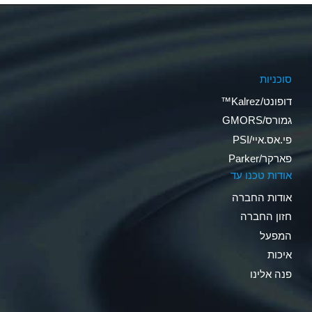
סוכניות
דופונט/Kalrez™
גמורס/GMORS
פי.אס.איי/PSI
פארקר/Parker
אודות טכנו עד
אודות החברה
חזון החברה
המפעל
איכות
פנה אלינו