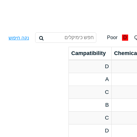
Poor
D
Q
נקה חיפוש
Campatibility
Chemica
D
A
C
B
C
D