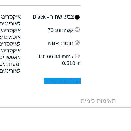
צבע
: שחור - Black
קשיחות
: 70
איקסרינגי
אוטמים עם
חומר
: NBR
לאיקסרינג
איקסרינגי
: 66.34 mm /
ID
0.510 in
לאורינגים.
קבל הצעת מחיר
תאימות כימית