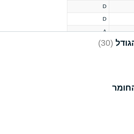
D
D
A
(30)
D
A
D
A
B
A
A
A