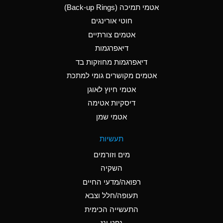
אטמי תמיכה (Back-up Rings)
A
Aluminum Phosphate
חוטי אורינגים
(Aqueous)
אטמים צורתיים
A
Aluminum Sulfate
דיאפרגמות
(Aqueous)
דיאפרגמות מחוזקות בד
B
Ammonia Anhydrous
אטמים מקושרים גומי למתכת
אטמי חיוץ לאוגן
A
Ammonia Gas (cold)
דיסקיות אטימה
D
Ammonia Gas (hot)
אטמי שמן
D
Ammonium Carbonate
תעשיות
(Aqueous)
מים וזורמים
A
Ammonium Chloride
השקיה
(Aqueous)
רפואה/מדעי החיים
D
Ammonium Hydroxide
תעופה/חלל וצבא
(conc.)
התעשייה הכימית
נפט וגז