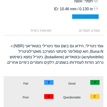
חומר
: NBR
: 10.46 mm / 0.130 in
ID
קבל הצעת מחיר
מפרט חומרים
תאימות כימית
גומי ניטרילי, הידוע גם בשם גומי ניטרילי בוטאדיאני (NBR) ו-
Buna-N, הוא קופולימר סינתטי המורכב מאקרילוניטריל
(acrylonitrile) ובוטאדיאן (butadiene). ניטריל נמצא בשימוש
נרחב הודות לעמידותו בשמנים, דלקים וחומרים כימיים אחרים.
B
A
Fair
Good
D
C
Poor
Questionable