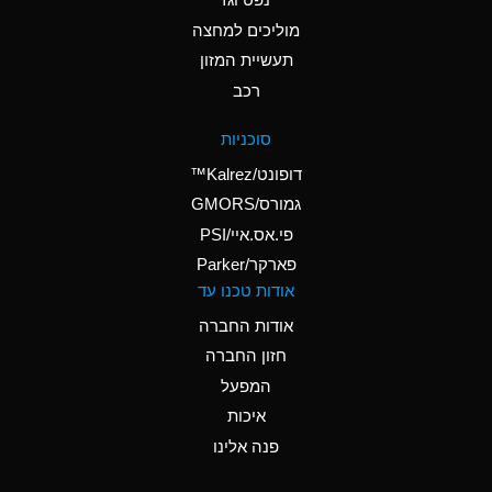
A
Ammonium Nitrate
(Aqueous)
מוליכים למחצה
תעשיית המזון
A
Ammonium Nitrite
רכב
(Aqueous)
D
Ammonium Persulfate
סוכניות
(Aqueous)
דופונט/Kalrez™
A
Ammonium Phosphate
גמורס/GMORS
(Aqueous)
פי.אס.איי/PSI
פארקר/Parker
A
Ammonium Sulfate
אודות טכנו עד
(Aqueous)
אודות החברה
D
Amyl Acetate (Banana
חזון החברה
Oil)
המפעל
B
Amyl Alcohol
איכות
A
Amyl Borate
פנה אלינו
D
Amyl