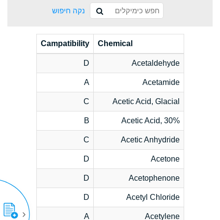
נקה חיפוש
Campatibility
Chemical
D
Acetaldehyde
A
Acetamide
C
Acetic Acid, Glacial
B
Acetic Acid, 30%
C
Acetic Anhydride
D
Acetone
D
Acetophenone
D
Acetyl Chloride
A
Acetylene