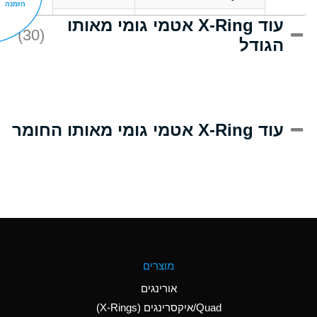
הזמנה
עוד X-Ring אטמי גומי מאותו
D
Acrlylonitrile
(30)
הגודל
A
Adipic Acid
D
Alkazene
(Dibromoethylbenzene)
A
Alum-NH3-Cr-K
עוד X-Ring אטמי גומי מאותו החומר
(Aqueous)
B
Aluminum Acetate
(Aqueous)
A
Aluminum Chloride
(Aqueous)
A
Aluminum Fluoride
מוצרים
(Aqueous)
אורינגים
A
Aluminum Nitrate
Quad/איקסרינגים (X-Rings)
(Aqueous)