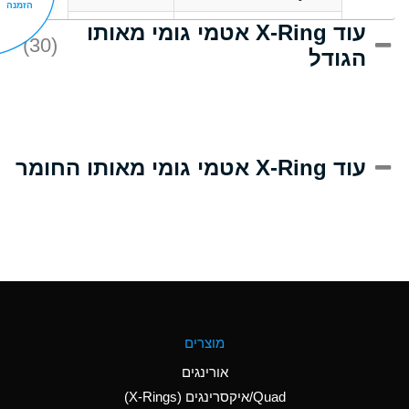
הזמנה
עוד X-Ring אטמי גומי מאותו
D
Acrlylonitrile
(30)
הגודל
A
Adipic Acid
D
Alkazene
(Dibromoethylbenzene)
A
Alum-NH3-Cr-K
עוד X-Ring אטמי גומי מאותו החומר
(Aqueous)
B
Aluminum Acetate
(Aqueous)
A
Aluminum Chloride
(Aqueous)
A
Aluminum Fluoride
מוצרים
(Aqueous)
אורינגים
A
Aluminum Nitrate
Quad/איקסרינגים (X-Rings)
(Aqueous)