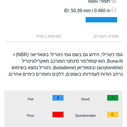
חומר
: NBR
: 50.39 mm / 0.460 in
ID
קבל הצעת מחיר
מפרט חומרים
תאימות כימית
גומי ניטרילי, הידוע גם בשם גומי ניטרילי בוטאדיאני (NBR) ו-
Buna-N, הוא קופולימר סינתטי המורכב מאקרילוניטריל
(acrylonitrile) ובוטאדיאן (butadiene). ניטריל נמצא בשימוש
נרחב הודות לעמידותו בשמנים, דלקים וחומרים כימיים אחרים.
B
A
Fair
Good
D
C
Poor
Questionable