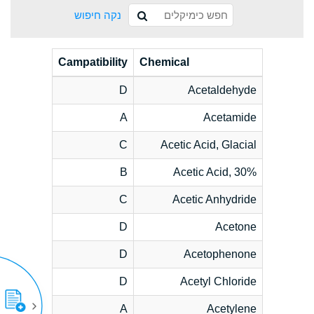
נקה חיפוש
Campatibility
Chemical
D
Acetaldehyde
A
Acetamide
C
Acetic Acid, Glacial
B
Acetic Acid, 30%
C
Acetic Anhydride
D
Acetone
D
Acetophenone
D
Acetyl Chloride
A
Acetylene