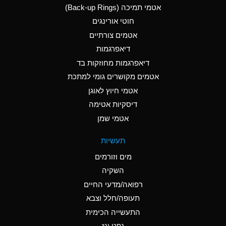
אטמי תמיכה (Back-up Rings)
A
Aluminum Phosphate
חוטי אורינגים
(Aqueous)
אטמים צורתיים
A
Aluminum Sulfate
דיאפרגמות
(Aqueous)
דיאפרגמות מחוזקות בד
B
Ammonia Anhydrous
אטמים מקושרים גומי למתכת
אטמי חיוץ לאוגן
A
Ammonia Gas (cold)
דיסקיות אטימה
D
Ammonia Gas (hot)
אטמי שמן
D
Ammonium Carbonate
תעשיות
(Aqueous)
מים וזורמים
A
Ammonium Chloride
השקיה
(Aqueous)
רפואה/מדעי החיים
D
Ammonium Hydroxide
תעופה/חלל וצבא
(conc.)
התעשייה הכימית
נפט וגז