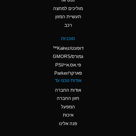
A
Ammonium Nitrate
(Aqueous)
מוליכים למחצה
תעשיית המזון
A
Ammonium Nitrite
רכב
(Aqueous)
D
Ammonium Persulfate
סוכניות
(Aqueous)
דופונט/Kalrez™
A
Ammonium Phosphate
גמורס/GMORS
(Aqueous)
פי.אס.איי/PSI
פארקר/Parker
A
Ammonium Sulfate
אודות טכנו עד
(Aqueous)
אודות החברה
D
Amyl Acetate (Banana
חזון החברה
Oil)
המפעל
B
Amyl Alcohol
איכות
A
Amyl Borate
פנה אלינו
D
Amyl