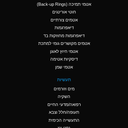
אטמי תמיכה (Back-up Rings)
A
Aluminum Phosphate
חוטי אורינגים
(Aqueous)
אטמים צורתיים
A
Aluminum Sulfate
דיאפרגמות
(Aqueous)
דיאפרגמות מחוזקות בד
B
Ammonia Anhydrous
אטמים מקושרים גומי למתכת
אטמי חיוץ לאוגן
A
Ammonia Gas (cold)
דיסקיות אטימה
D
Ammonia Gas (hot)
אטמי שמן
D
Ammonium Carbonate
תעשיות
(Aqueous)
מים וזורמים
A
Ammonium Chloride
השקיה
(Aqueous)
רפואה/מדעי החיים
D
Ammonium Hydroxide
תעופה/חלל וצבא
(conc.)
התעשייה הכימית
נפט וגז