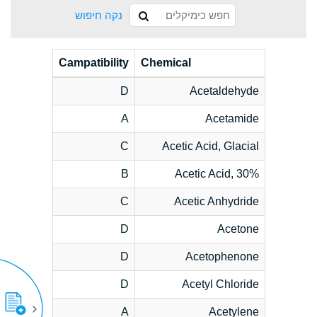
נקה חיפוש
Campatibility
Chemical
D
Acetaldehyde
A
Acetamide
C
Acetic Acid, Glacial
B
Acetic Acid, 30%
C
Acetic Anhydride
D
Acetone
D
Acetophenone
D
Acetyl Chloride
A
Acetylene