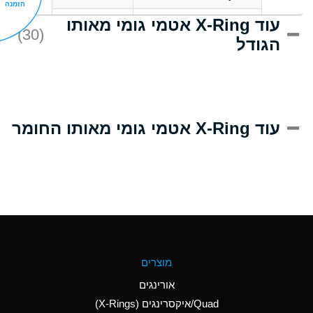
הזמנה
עוד X-Ring אטמי גומי מאותו
D
Acrlylonitrile
(30)
הגודל
A
Adipic Acid
D
Alkazene
(Dibromoethylbenzene)
A
Alum-NH3-Cr-K
עוד X-Ring אטמי גומי מאותו החומר
(Aqueous)
B
Aluminum Acetate
(Aqueous)
A
Aluminum Chloride
(Aqueous)
A
Aluminum Fluoride
מוצרים
(Aqueous)
אורינגים
A
Aluminum Nitrate
Quad/איקסרינגים (X-Rings)
(Aqueous)