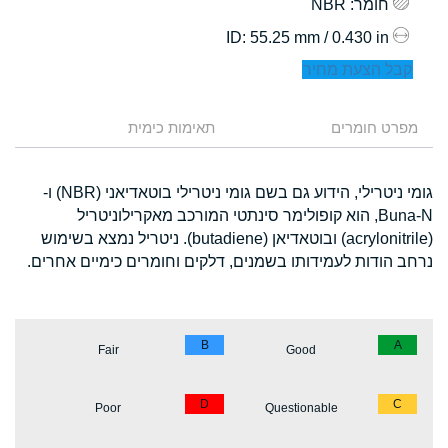
חומר
: NBR
: 55.25 mm / 0.430 in
ID
קבל הצעת מחיר
מפרט חומרים
תאימות כימית
גומי ניטרילי, הידוע גם בשם גומי ניטרילי בוטאדיאני (NBR) ו-
Buna-N, הוא קופולימר סינתטי המורכב מאקרילוניטריל
(acrylonitrile) ובוטאדיאן (butadiene). ניטריל נמצא בשימוש
נרחב הודות לעמידותו בשמנים, דלקים וחומרים כימיים אחרים.
B
A
Fair
Good
D
C
Poor
Questionable