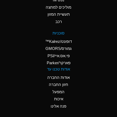
A
Ammonium Nitrate
(Aqueous)
מוליכים למחצה
תעשיית המזון
A
Ammonium Nitrite
רכב
(Aqueous)
D
Ammonium Persulfate
סוכניות
(Aqueous)
דופונט/Kalrez™
A
Ammonium Phosphate
גמורס/GMORS
(Aqueous)
פי.אס.איי/PSI
פארקר/Parker
A
Ammonium Sulfate
אודות טכנו עד
(Aqueous)
אודות החברה
D
Amyl Acetate (Banana
חזון החברה
Oil)
המפעל
B
Amyl Alcohol
איכות
A
Amyl Borate
פנה אלינו
D
Amyl