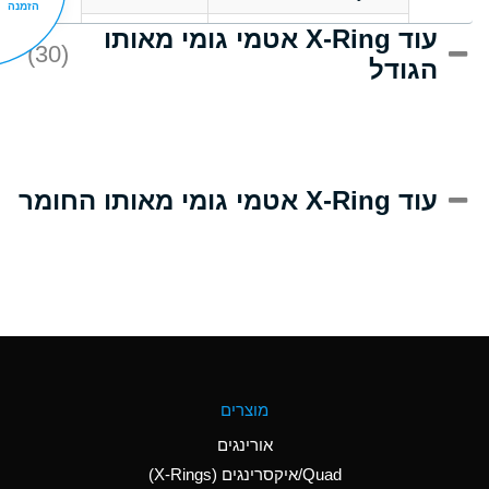
הזמנה
עוד X-Ring אטמי גומי מאותו
D
Acrlylonitrile
(30)
הגודל
A
Adipic Acid
D
Alkazene
(Dibromoethylbenzene)
A
Alum-NH3-Cr-K
עוד X-Ring אטמי גומי מאותו החומר
(Aqueous)
B
Aluminum Acetate
(Aqueous)
A
Aluminum Chloride
(Aqueous)
A
Aluminum Fluoride
מוצרים
(Aqueous)
אורינגים
A
Aluminum Nitrate
Quad/איקסרינגים (X-Rings)
(Aqueous)