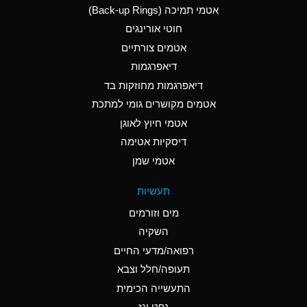
אטמי תמיכה (Back-up Rings)
A
Aluminum Phosphate
חוטי אורינגים
(Aqueous)
אטמים צורתיים
A
Aluminum Sulfate
דיאפרגמות
(Aqueous)
דיאפרגמות מחוזקות בד
B
Ammonia Anhydrous
אטמים מקושרים גומי למתכת
אטמי חיוץ לאוגן
A
Ammonia Gas (cold)
דיסקיות אטימה
D
Ammonia Gas (hot)
אטמי שמן
D
Ammonium Carbonate
תעשיות
(Aqueous)
מים וזורמים
A
Ammonium Chloride
השקיה
(Aqueous)
רפואה/מדעי החיים
D
Ammonium Hydroxide
תעופה/חלל וצבא
(conc.)
התעשייה הכימית
נפט וגז