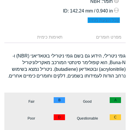
חומר
: NBR
: 142.24 mm / 0.940 in
ID
קבל הצעת מחיר
מפרט חומרים
תאימות כימית
גומי ניטרילי, הידוע גם בשם גומי ניטרילי בוטאדיאני (NBR) ו-
Buna-N, הוא קופולימר סינתטי המורכב מאקרילוניטריל
(acrylonitrile) ובוטאדיאן (butadiene). ניטריל נמצא בשימוש
נרחב הודות לעמידותו בשמנים, דלקים וחומרים כימיים אחרים.
B
A
Fair
Good
D
C
Poor
Questionable