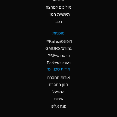
A
Ammonium Nitrate
(Aqueous)
מוליכים למחצה
תעשיית המזון
A
Ammonium Nitrite
רכב
(Aqueous)
D
Ammonium Persulfate
סוכניות
(Aqueous)
דופונט/Kalrez™
A
Ammonium Phosphate
גמורס/GMORS
(Aqueous)
פי.אס.איי/PSI
פארקר/Parker
A
Ammonium Sulfate
אודות טכנו עד
(Aqueous)
אודות החברה
D
Amyl Acetate (Banana
חזון החברה
Oil)
המפעל
B
Amyl Alcohol
איכות
A
Amyl Borate
פנה אלינו
D
Amyl