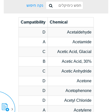
נקה חיפוש
Campatibility
Chemical
D
Acetaldehyde
A
Acetamide
C
Acetic Acid, Glacial
B
Acetic Acid, 30%
C
Acetic Anhydride
D
Acetone
D
Acetophenone
D
Acetyl Chloride
A
Acetylene