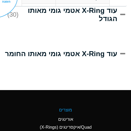
הזמנה
עוד X-Ring אטמי גומי מאותו
C
Acrlylonitrile
(30)
הגודל
A
Adipic Acid
B
Alkazene
(Dibromoethylbenzene)
D
Alum-NH3-Cr-K
עוד X-Ring אטמי גומי מאותו החומר
(Aqueous)
D
Aluminum Acetate
(Aqueous)
A
Aluminum Chloride
(Aqueous)
A
Aluminum Fluoride
מוצרים
(Aqueous)
אורינגים
A
Aluminum Nitrate
Quad/איקסרינגים (X-Rings)
(Aqueous)