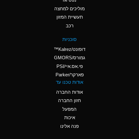
A
Ammonium Nitrate
(Aqueous)
מוליכים למחצה
תעשיית המזון
A
Ammonium Nitrite
רכב
(Aqueous)
A
Ammonium Persulfate
סוכניות
(Aqueous)
דופונט/Kalrez™
A
Ammonium Phosphate
גמורס/GMORS
(Aqueous)
פי.אס.איי/PSI
פארקר/Parker
B
Ammonium Sulfate
אודות טכנו עד
(Aqueous)
אודות החברה
D
Amyl Acetate (Banana
חזון החברה
Oil)
המפעל
B
Amyl Alcohol
איכות
A
Amyl Borate
פנה אלינו
A
Amyl