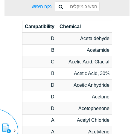
נקה חיפוש
Campatibility
Chemical
D
Acetaldehyde
B
Acetamide
C
Acetic Acid, Glacial
B
Acetic Acid, 30%
D
Acetic Anhydride
D
Acetone
D
Acetophenone
A
Acetyl Chloride
A
Acetylene