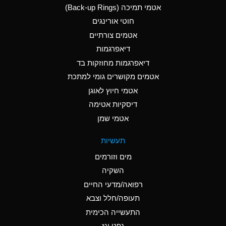
אטמי תמיכה (Back-up Rings)
A
Aluminum Phosphate
חוטי אורינגים
(Aqueous)
אטמים צורתיים
A
Aluminum Sulfate
דיאפרגמות
(Aqueous)
דיאפרגמות מחוזקות בד
D
Ammonia Anhydrous
אטמים מקושרים גומי למתכת
אטמי חיוץ לאוגן
D
Ammonia Gas (cold)
דיסקיות אטימה
D
Ammonia Gas (hot)
אטמי שמן
A
Ammonium Carbonate
תעשיות
(Aqueous)
מים וזורמים
A
Ammonium Chloride
השקיה
(Aqueous)
רפואה/מדעי החיים
B
Ammonium Hydroxide
תעופה/חלל וצבא
(conc.)
התעשייה הכימית
נפט וגז