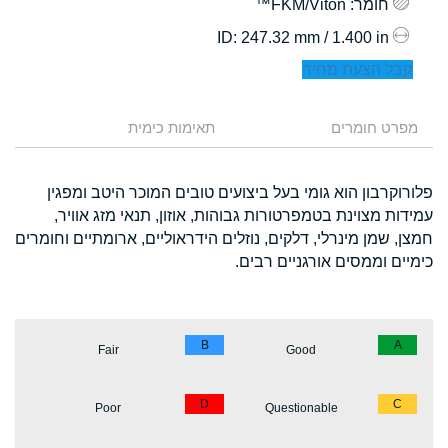
חומר
: FKM/Viton™
: 247.32 mm / 1.400 in
ID
קבל הצעת מחיר
מפרט חומרים
תאימות כימית
פלורוקרבון הוא גומי בעל ביצועים טובים המוכר היטב ומפגין
עמידות מצוינת בטמפרטורות גבוהות, אוזון, תנאי מזג אוויר,
חמצן, שמן מינרלי, דלקים, נוזלים הידראוליים, ארומתיים וחומרים
כימיים וממסים אורגניים רבים.
B
A
Fair
Good
D
C
Poor
Questionable