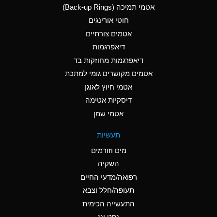
אטמי תמיכה (Back-up Rings)
A
Aluminum Phosphate
חוטי אורינגים
(Aqueous)
אטמים צורתיים
A
Aluminum Sulfate
דיאפרגמות
(Aqueous)
דיאפרגמות מחוזקות בד
D
Ammonia Anhydrous
אטמים מקושרים גומי למתכת
אטמי חיוץ לאוגן
D
Ammonia Gas (cold)
דיסקיות אטימה
D
Ammonia Gas (hot)
אטמי שמן
A
Ammonium Carbonate
תעשיות
(Aqueous)
מים וזורמים
A
Ammonium Chloride
השקיה
(Aqueous)
רפואה/מדעי החיים
B
Ammonium Hydroxide
תעופה/חלל וצבא
(conc.)
התעשייה הכימית
נפט וגז