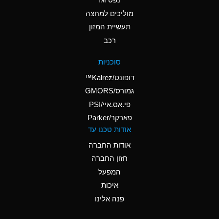
A
Ammonium Nitrate
(Aqueous)
מוליכים למחצה
תעשיית המזון
A
Ammonium Nitrite
רכב
(Aqueous)
A
Ammonium Persulfate
סוכניות
(Aqueous)
דופונט/Kalrez™
A
Ammonium Phosphate
גמורס/GMORS
(Aqueous)
פי.אס.איי/PSI
פארקר/Parker
B
Ammonium Sulfate
אודות טכנו עד
(Aqueous)
אודות החברה
D
Amyl Acetate (Banana
חזון החברה
Oil)
המפעל
B
Amyl Alcohol
איכות
A
Amyl Borate
פנה אלינו
A
Amyl