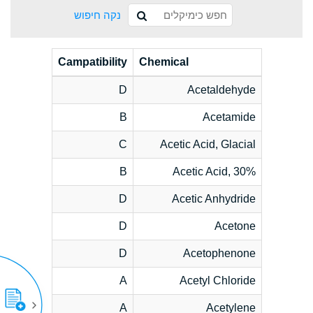
נקה חיפוש
Campatibility
Chemical
D
Acetaldehyde
B
Acetamide
C
Acetic Acid, Glacial
B
Acetic Acid, 30%
D
Acetic Anhydride
D
Acetone
D
Acetophenone
A
Acetyl Chloride
A
Acetylene