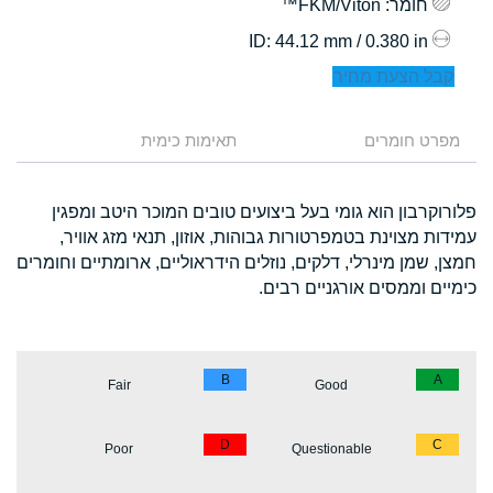
חומר
: FKM/Viton™
: 44.12 mm / 0.380 in
ID
קבל הצעת מחיר
מפרט חומרים
תאימות כימית
פלורוקרבון הוא גומי בעל ביצועים טובים המוכר היטב ומפגין
עמידות מצוינת בטמפרטורות גבוהות, אוזון, תנאי מזג אוויר,
חמצן, שמן מינרלי, דלקים, נוזלים הידראוליים, ארומתיים וחומרים
כימיים וממסים אורגניים רבים.
B
A
Fair
Good
D
C
Poor
Questionable