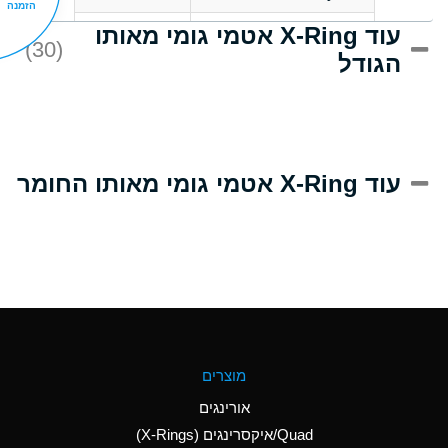
הזמנה
עוד X-Ring אטמי גומי מאותו
C
Acrlylonitrile
(30)
הגודל
A
Adipic Acid
B
Alkazene
(Dibromoethylbenzene)
D
Alum-NH3-Cr-K
עוד X-Ring אטמי גומי מאותו החומר
(Aqueous)
D
Aluminum Acetate
(Aqueous)
A
Aluminum Chloride
(Aqueous)
A
Aluminum Fluoride
מוצרים
(Aqueous)
אורינגים
A
Aluminum Nitrate
Quad/איקסרינגים (X-Rings)
(Aqueous)