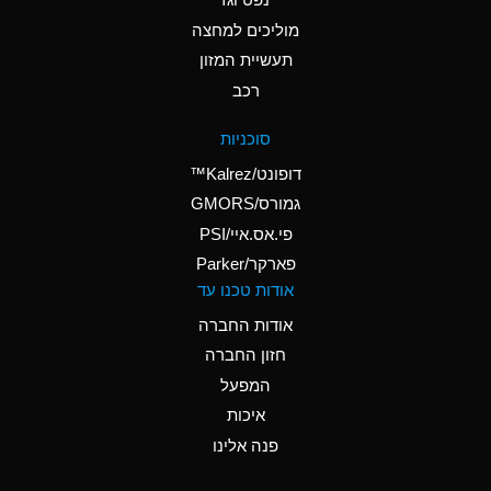
A
Ammonium Nitrate
(Aqueous)
מוליכים למחצה
תעשיית המזון
A
Ammonium Nitrite
רכב
(Aqueous)
A
Ammonium Persulfate
סוכניות
(Aqueous)
דופונט/Kalrez™
A
Ammonium Phosphate
גמורס/GMORS
(Aqueous)
פי.אס.איי/PSI
פארקר/Parker
B
Ammonium Sulfate
אודות טכנו עד
(Aqueous)
אודות החברה
D
Amyl Acetate (Banana
חזון החברה
Oil)
המפעל
B
Amyl Alcohol
איכות
A
Amyl Borate
פנה אלינו
A
Amyl