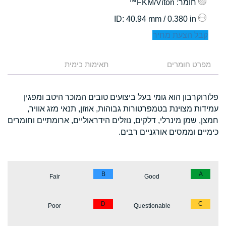
חומר
: FKM/Viton™
: 40.94 mm / 0.380 in
ID
קבל הצעת מחיר
מפרט חומרים
תאימות כימית
פלורוקרבון הוא גומי בעל ביצועים טובים המוכר היטב ומפגין
עמידות מצוינת בטמפרטורות גבוהות, אוזון, תנאי מזג אוויר,
חמצן, שמן מינרלי, דלקים, נוזלים הידראוליים, ארומתיים וחומרים
כימיים וממסים אורגניים רבים.
B
A
Fair
Good
D
C
Poor
Questionable