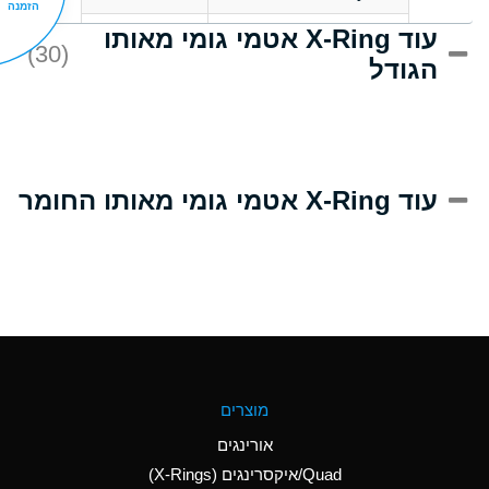
הזמנה
עוד X-Ring אטמי גומי מאותו
C
Acrlylonitrile
(30)
הגודל
A
Adipic Acid
B
Alkazene
(Dibromoethylbenzene)
D
Alum-NH3-Cr-K
עוד X-Ring אטמי גומי מאותו החומר
(Aqueous)
D
Aluminum Acetate
(Aqueous)
A
Aluminum Chloride
(Aqueous)
A
Aluminum Fluoride
מוצרים
(Aqueous)
אורינגים
A
Aluminum Nitrate
Quad/איקסרינגים (X-Rings)
(Aqueous)