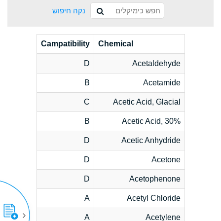
נקה חיפוש
Campatibility
Chemical
D
Acetaldehyde
B
Acetamide
C
Acetic Acid, Glacial
B
Acetic Acid, 30%
D
Acetic Anhydride
D
Acetone
D
Acetophenone
A
Acetyl Chloride
A
Acetylene