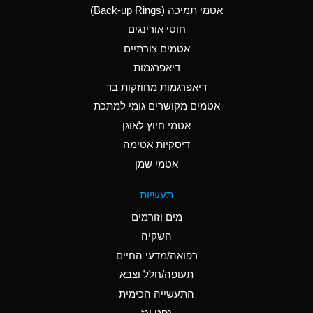
אטמי תמיכה (Back-up Rings)
A
Aluminum Phosphate
חוטי אורינגים
(Aqueous)
אטמים צורתיים
A
Aluminum Sulfate
דיאפרגמות
(Aqueous)
דיאפרגמות מחוזקות בד
D
Ammonia Anhydrous
אטמים מקושרים גומי למתכת
אטמי חיוץ לאוגן
D
Ammonia Gas (cold)
דיסקיות אטימה
D
Ammonia Gas (hot)
אטמי שמן
A
Ammonium Carbonate
תעשיות
(Aqueous)
מים וזורמים
A
Ammonium Chloride
השקיה
(Aqueous)
רפואה/מדעי החיים
B
Ammonium Hydroxide
תעופה/חלל וצבא
(conc.)
התעשייה הכימית
נפט וגז