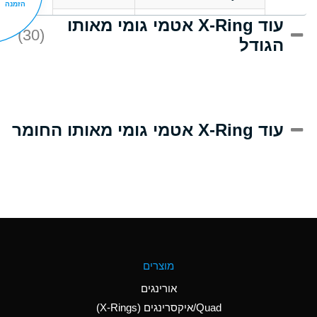
הזמנה
עוד X-Ring אטמי גומי מאותו
C
Acrlylonitrile
(30)
הגודל
A
Adipic Acid
B
Alkazene
(Dibromoethylbenzene)
D
Alum-NH3-Cr-K
עוד X-Ring אטמי גומי מאותו החומר
(Aqueous)
D
Aluminum Acetate
(Aqueous)
A
Aluminum Chloride
(Aqueous)
A
Aluminum Fluoride
מוצרים
(Aqueous)
אורינגים
A
Aluminum Nitrate
Quad/איקסרינגים (X-Rings)
(Aqueous)