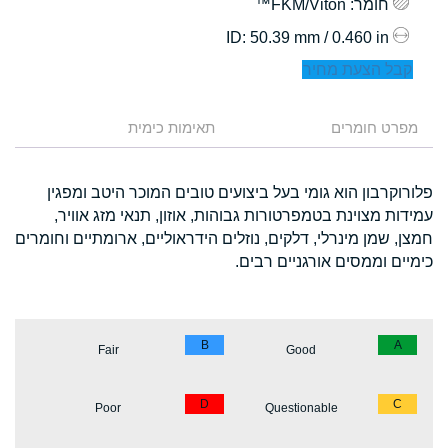
חומר
: FKM/Viton™
: 50.39 mm / 0.460 in
ID
קבל הצעת מחיר
מפרט חומרים
תאימות כימית
פלורוקרבון הוא גומי בעל ביצועים טובים המוכר היטב ומפגין
עמידות מצוינת בטמפרטורות גבוהות, אוזון, תנאי מזג אוויר,
חמצן, שמן מינרלי, דלקים, נוזלים הידראוליים, ארומתיים וחומרים
כימיים וממסים אורגניים רבים.
B
A
Fair
Good
D
C
Poor
Questionable