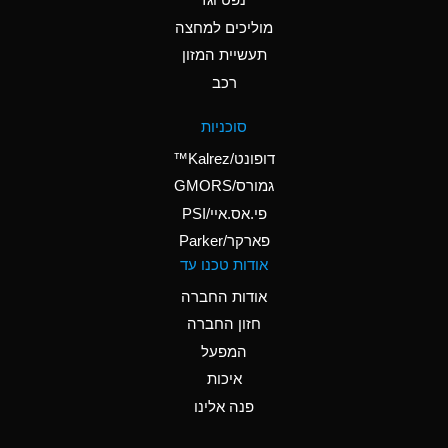
A
Ammonium Nitrate
(Aqueous)
מוליכים למחצה
תעשיית המזון
A
Ammonium Nitrite
רכב
(Aqueous)
A
Ammonium Persulfate
סוכניות
(Aqueous)
דופונט/Kalrez™
A
Ammonium Phosphate
גמורס/GMORS
(Aqueous)
פי.אס.איי/PSI
פארקר/Parker
B
Ammonium Sulfate
אודות טכנו עד
(Aqueous)
אודות החברה
D
Amyl Acetate (Banana
חזון החברה
Oil)
המפעל
B
Amyl Alcohol
איכות
A
Amyl Borate
פנה אלינו
A
Amyl