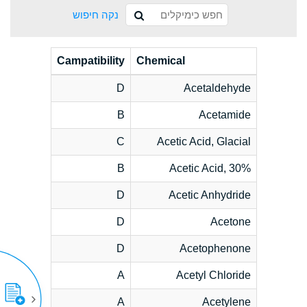
נקה חיפוש
Campatibility
Chemical
D
Acetaldehyde
B
Acetamide
C
Acetic Acid, Glacial
B
Acetic Acid, 30%
D
Acetic Anhydride
D
Acetone
D
Acetophenone
A
Acetyl Chloride
A
Acetylene