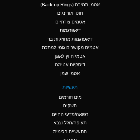
אטמי תמיכה (Back-up Rings)
A
Aluminum Phosphate
חוטי אורינגים
(Aqueous)
אטמים צורתיים
A
Aluminum Sulfate
דיאפרגמות
(Aqueous)
דיאפרגמות מחוזקות בד
D
Ammonia Anhydrous
אטמים מקושרים גומי למתכת
אטמי חיוץ לאוגן
D
Ammonia Gas (cold)
דיסקיות אטימה
D
Ammonia Gas (hot)
אטמי שמן
A
Ammonium Carbonate
תעשיות
(Aqueous)
מים וזורמים
A
Ammonium Chloride
השקיה
(Aqueous)
רפואה/מדעי החיים
B
Ammonium Hydroxide
תעופה/חלל וצבא
(conc.)
התעשייה הכימית
נפט וגז