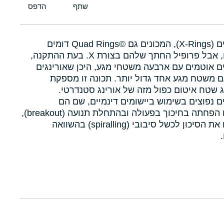
איקסרינגים (X-Rings), המכונים גם Quad Rings©‎ דומים
לאורינגים, אבל פרופיל החתך שלהם בצורת X. בעת ההתקנה,
ם אוטמים עם ארבעה משטחי מגע, היכן שאורינגים
 משטח מגע אחד גדול יותר. תכונה זו מספקת
 שטח איטום כפול מזה של אורינג סטנדרטי.
ם נפוצים בשימוש ביישומים דינמיים, שם הם
מאפשרים הפחתה בחיכוך בפעולה ובהתחלת תנועה (breakout),
ומפחיתים את הסיכון לכשל סיבובי (spiralling) בהשוואה