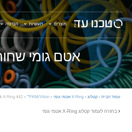
מוצרים
תעשיות
הנדסה
אטם גומי שחור - 442 on™ 70 Black X-Ring
עמוד הבית
>
קטלוג
>
X-Ring אטמי גומי
>
FKM/Viton™
> 442 FKM/Viton™ 70 Black X-Ring
בחזרה לעמוד קטלוג X-Ring אטמי גומי