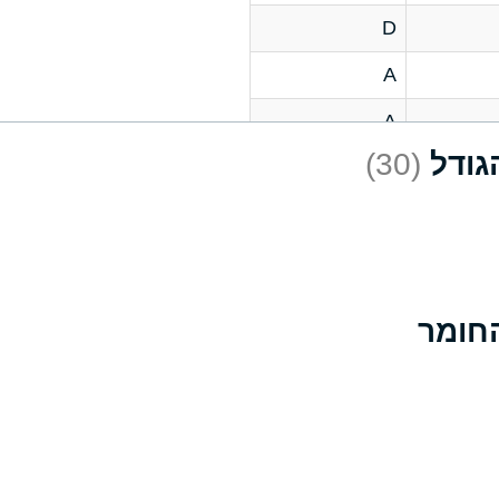
D
A
A
(30)
C
A
B
D
D
A
A
A