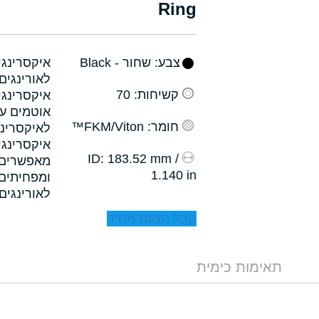
Ring
צבע
: שחור - Black
קשיחות
: 70
איקסרינגי
אוטמים עם
חומר
: FKM/Viton™
לאיקסרינג
איקסרינגי
: 183.52 mm /
ID
1.140 in
לאורינגים.
קבל הצעת מחיר
תאימות כימית