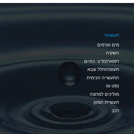
A
A
תעשיות
D
מים וזורמים
D
השקיה
רפואה/מדעי החיים
D
תעופה/חלל וצבא
A
התעשייה הכימית
נפט וגז
A
מוליכים למחצה
B
תעשיית המזון
רכב
A
A