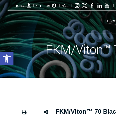
בלוג
עברית
כניסה
אלינו
פתח סרגל
י שחור - 442 FKM/Viton™ 70 Black X-