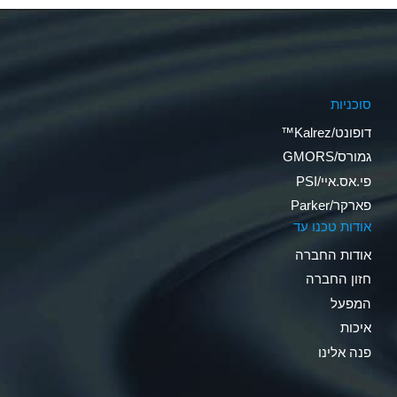
סוכניות
דופונט/Kalrez™
גמורס/GMORS
פי.אס.איי/PSI
פארקר/Parker
אודות טכנו עד
אודות החברה
חזון החברה
המפעל
איכות
פנה אלינו