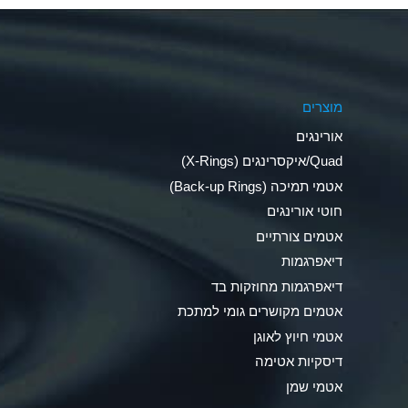
Aluminum Phosphate (Aqueous)
Aluminum Sulfate (Aqueous)
מוצרים
Ammonia Anhydrous
אורינגים
Ammonia Gas (cold)
Quad/איקסרינגים (X-Rings)
אטמי תמיכה (Back-up Rings)
Ammonia Gas (hot)
חוטי אורינגים
Ammonium Carbonate (Aqueous)
אטמים צורתיים
דיאפרגמות
Ammonium Chloride (Aqueous)
דיאפרגמות מחוזקות בד
Ammonium Hydroxide (conc.)
אטמים מקושרים גומי למתכת
אטמי חיוץ לאוגן
Ammonium Nitrate (Aqueous)
דיסקיות אטימה
Ammonium Nitrite (Aqueous)
אטמי שמן