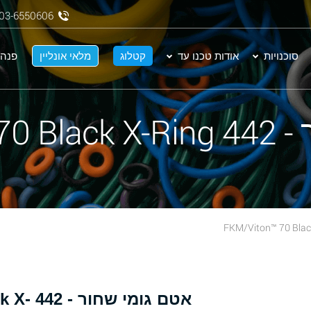
03-6550606
סוכנויות
אודות טכנו עד
קטלוג
מלאי אונליין
פנה 
FKM/Vit
אטם גומ