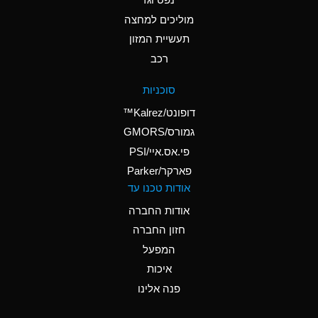
A
Ammonium Nitrate
(Aqueous)
מוליכים למחצה
תעשיית המזון
A
Ammonium Nitrite
רכב
(Aqueous)
A
Ammonium Persulfate
סוכניות
(Aqueous)
דופונט/Kalrez™
A
Ammonium Phosphate
גמורס/GMORS
(Aqueous)
פי.אס.איי/PSI
פארקר/Parker
B
Ammonium Sulfate
אודות טכנו עד
(Aqueous)
אודות החברה
D
Amyl Acetate (Banana
חזון החברה
Oil)
המפעל
B
Amyl Alcohol
איכות
A
Amyl Borate
פנה אלינו
A
Amyl