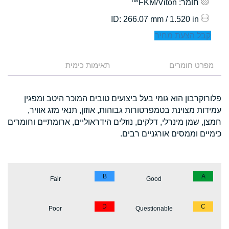
חומר
: FKM/Viton™
: 266.07 mm / 1.520 in
ID
קבל הצעת מחיר
מפרט חומרים
תאימות כימית
פלורוקרבון הוא גומי בעל ביצועים טובים המוכר היטב ומפגין
עמידות מצוינת בטמפרטורות גבוהות, אוזון, תנאי מזג אוויר,
חמצן, שמן מינרלי, דלקים, נוזלים הידראוליים, ארומתיים וחומרים
כימיים וממסים אורגניים רבים.
B
A
Fair
Good
D
C
Poor
Questionable