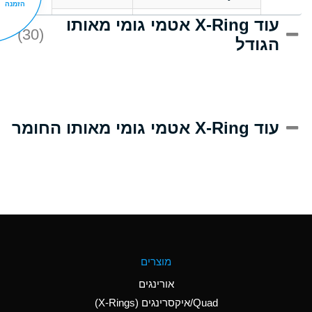
הזמנה
עוד X-Ring אטמי גומי מאותו
C
Acrlylonitrile
(30)
הגודל
A
Adipic Acid
B
Alkazene
(Dibromoethylbenzene)
D
Alum-NH3-Cr-K
עוד X-Ring אטמי גומי מאותו החומר
(Aqueous)
D
Aluminum Acetate
(Aqueous)
A
Aluminum Chloride
(Aqueous)
A
Aluminum Fluoride
מוצרים
(Aqueous)
אורינגים
A
Aluminum Nitrate
Quad/איקסרינגים (X-Rings)
(Aqueous)