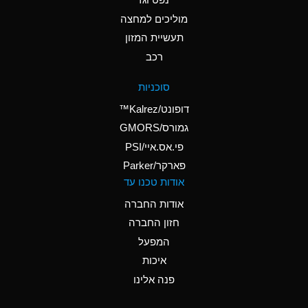
A
Ammonium Nitrate
(Aqueous)
מוליכים למחצה
תעשיית המזון
A
Ammonium Nitrite
רכב
(Aqueous)
A
Ammonium Persulfate
סוכניות
(Aqueous)
דופונט/Kalrez™
A
Ammonium Phosphate
גמורס/GMORS
(Aqueous)
פי.אס.איי/PSI
פארקר/Parker
B
Ammonium Sulfate
אודות טכנו עד
(Aqueous)
אודות החברה
D
Amyl Acetate (Banana
חזון החברה
Oil)
המפעל
B
Amyl Alcohol
איכות
A
Amyl Borate
פנה אלינו
A
Amyl