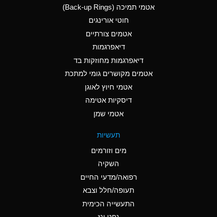
אטמי תמיכה (Back-up Rings)
A
Aluminum Phosphate
חוטי אורינגים
(Aqueous)
אטמים צורתיים
A
Aluminum Sulfate
דיאפרגמות
(Aqueous)
דיאפרגמות מחוזקות בד
D
Ammonia Anhydrous
אטמים מקושרים גומי למתכת
אטמי חיוץ לאוגן
D
Ammonia Gas (cold)
דיסקיות אטימה
D
Ammonia Gas (hot)
אטמי שמן
A
Ammonium Carbonate
תעשיות
(Aqueous)
מים וזורמים
A
Ammonium Chloride
השקיה
(Aqueous)
רפואה/מדעי החיים
B
Ammonium Hydroxide
תעופה/חלל וצבא
(conc.)
התעשייה הכימית
נפט וגז