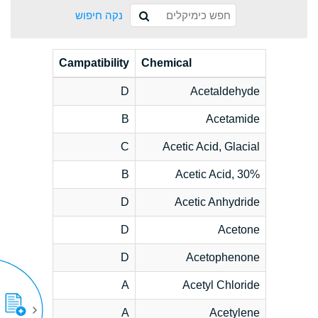
נקה חיפוש
Campatibility
Chemical
D
Acetaldehyde
B
Acetamide
C
Acetic Acid, Glacial
B
Acetic Acid, 30%
D
Acetic Anhydride
D
Acetone
D
Acetophenone
A
Acetyl Chloride
A
Acetylene