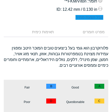
חומר
: FKM/Viton™
: 12.42 mm / 0.130 in
ID
קבל הצעת מחיר
מפרט חומרים
תאימות כימית
פלורוקרבון הוא גומי בעל ביצועים טובים המוכר היטב ומפגין
עמידות מצוינת בטמפרטורות גבוהות, אוזון, תנאי מזג אוויר,
חמצן, שמן מינרלי, דלקים, נוזלים הידראוליים, ארומתיים וחומרים
כימיים וממסים אורגניים רבים.
B
A
Fair
Good
D
C
Poor
Questionable