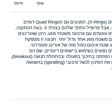
איקסרינגים (X-Rings), המכונים גם Quad Rings©‎ דומים
לאורינגים, אבל פרופיל החתך שלהם בצורת X. בעת ההתקנה,
ם אוטמים עם ארבעה משטחי מגע, היכן שאורינגים
 משטח מגע אחד גדול יותר. תכונה זו מספקת
 שטח איטום כפול מזה של אורינג סטנדרטי.
ם נפוצים בשימוש ביישומים דינמיים, שם הם
מאפשרים הפחתה בחיכוך בפעולה ובהתחלת תנועה (breakout),
ומפחיתים את הסיכון לכשל סיבובי (spiralling) בהשוואה