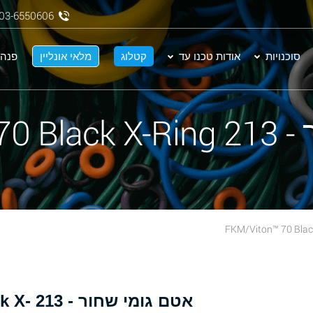
03-6550606
סוכנויות
אודות טכנו עד
קטלוג
מלאי אונליין
פנה 
FKM/Vit
אטם גומ