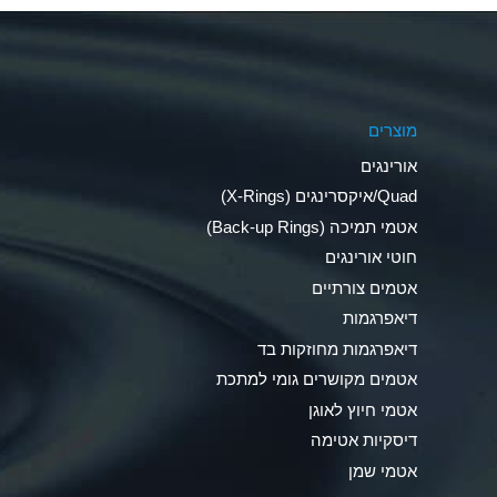
Aluminum Phosphate (Aqueous)
Aluminum Sulfate (Aqueous)
מוצרים
Ammonia Anhydrous
אורינגים
Ammonia Gas (cold)
Quad/איקסרינגים (X-Rings)
אטמי תמיכה (Back-up Rings)
Ammonia Gas (hot)
חוטי אורינגים
Ammonium Carbonate (Aqueous)
אטמים צורתיים
דיאפרגמות
Ammonium Chloride (Aqueous)
דיאפרגמות מחוזקות בד
Ammonium Hydroxide (conc.)
אטמים מקושרים גומי למתכת
אטמי חיוץ לאוגן
Ammonium Nitrate (Aqueous)
דיסקיות אטימה
Ammonium Nitrite (Aqueous)
אטמי שמן