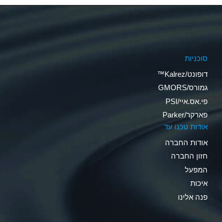
סוכניות
דופונט/Kalrez™
גמורס/GMORS
פי.אס.איי/PSI
פארקר/Parker
אודות טכנו עד
אודות החברה
חזון החברה
המפעל
איכות
פנה אלינו