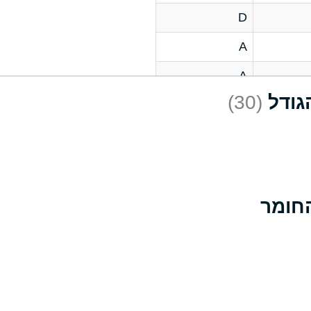
D
A
A
(30)
C
A
B
D
D
A
A
A