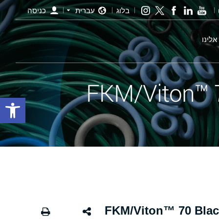
בלוג
עברית
כניסה
אלינו
פתח סרגל
י שחור - 213 FKM/Viton™ 70 Black X-