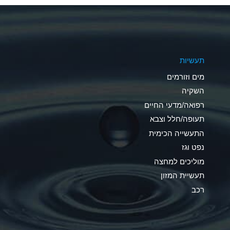
A
A
תעשיות
D
מים וזורמים
D
השקיה
רפואה/מדעי החיים
D
תעופה/חלל וצבא
A
התעשייה הכימית
נפט וגז
A
מוליכים למחצה
B
תעשיית המזון
רכב
A
A