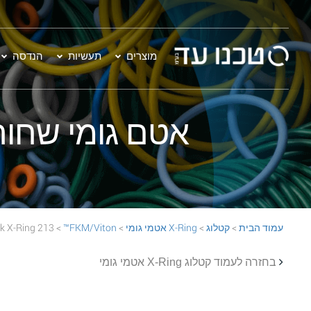
מוצרים
תעשיות
הנדסה
אטם גומי שחור - 213 on™ 70 Black X-Ring
עמוד הבית
>
קטלוג
>
X-Ring אטמי גומי
>
FKM/Viton™
> 213 FKM/Viton™ 70 Black X-Ring
בחזרה לעמוד קטלוג X-Ring אטמי גומי