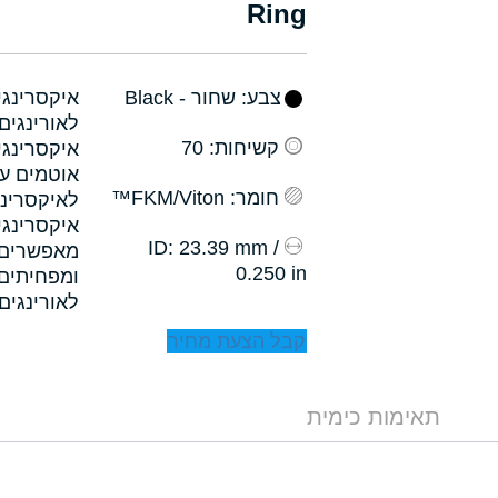
Ring
צבע
: שחור - Black
קשיחות
: 70
איקסרינגי
אוטמים עם
חומר
: FKM/Viton™
לאיקסרינג
איקסרינגי
: 23.39 mm /
ID
0.250 in
לאורינגים.
קבל הצעת מחיר
תאימות כימית