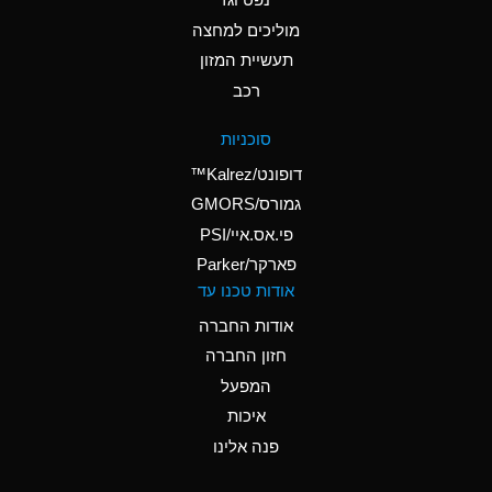
A
Ammonium Nitrate
(Aqueous)
מוליכים למחצה
תעשיית המזון
A
Ammonium Nitrite
רכב
(Aqueous)
D
Ammonium Persulfate
סוכניות
(Aqueous)
דופונט/Kalrez™
A
Ammonium Phosphate
גמורס/GMORS
(Aqueous)
פי.אס.איי/PSI
פארקר/Parker
A
Ammonium Sulfate
אודות טכנו עד
(Aqueous)
אודות החברה
D
Amyl Acetate (Banana
חזון החברה
Oil)
המפעל
B
Amyl Alcohol
איכות
A
Amyl Borate
פנה אלינו
D
Amyl