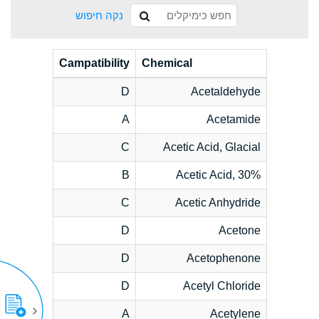
נקה חיפוש
Campatibility
Chemical
D
Acetaldehyde
A
Acetamide
C
Acetic Acid, Glacial
B
Acetic Acid, 30%
C
Acetic Anhydride
D
Acetone
D
Acetophenone
D
Acetyl Chloride
A
Acetylene