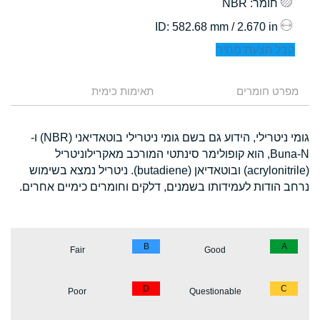
חומר
: NBR
: 582.68 mm / 2.670 in
ID
קבל הצעת מחיר
מפרט חומרים
תאימות כימית
גומי ניטרילי, הידוע גם בשם גומי ניטרילי בוטאדיאני (NBR) ו-
Buna-N, הוא קופולימר סינתטי המורכב מאקרילוניטריל
(acrylonitrile) ובוטאדיאן (butadiene). ניטריל נמצא בשימוש
נרחב הודות לעמידותו בשמנים, דלקים וחומרים כימיים אחרים.
B
A
Fair
Good
D
C
Poor
Questionable