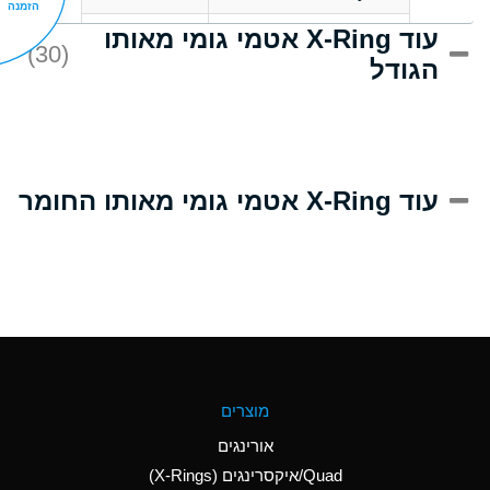
הזמנה
עוד X-Ring אטמי גומי מאותו
D
Acrlylonitrile
(30)
הגודל
A
Adipic Acid
D
Alkazene
(Dibromoethylbenzene)
A
Alum-NH3-Cr-K
עוד X-Ring אטמי גומי מאותו החומר
(Aqueous)
B
Aluminum Acetate
(Aqueous)
A
Aluminum Chloride
(Aqueous)
A
Aluminum Fluoride
מוצרים
(Aqueous)
אורינגים
A
Aluminum Nitrate
Quad/איקסרינגים (X-Rings)
(Aqueous)