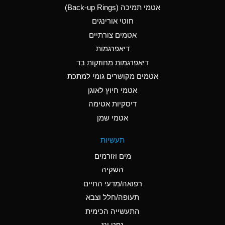
אטמי תמיכה (Back-up Rings)
A
Aluminum Phosphate
חוטי אורינגים
(Aqueous)
אטמים צורתיים
A
Aluminum Sulfate
דיאפרגמות
(Aqueous)
דיאפרגמות מחוזקות בד
B
Ammonia Anhydrous
אטמים מקושרים גומי למתכת
אטמי חיוץ לאוגן
A
Ammonia Gas (cold)
דיסקיות אטימה
D
Ammonia Gas (hot)
אטמי שמן
D
Ammonium Carbonate
תעשיות
(Aqueous)
מים וזורמים
A
Ammonium Chloride
השקיה
(Aqueous)
רפואה/מדעי החיים
D
Ammonium Hydroxide
תעופה/חלל וצבא
(conc.)
התעשייה הכימית
נפט וגז