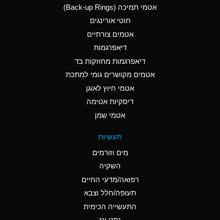
אטמי תמיכה (Back-up Rings)
A
Aluminum Phosphate
חוטי אורינגים
(Aqueous)
אטמים צורתיים
A
Aluminum Sulfate
דיאפרגמות
(Aqueous)
דיאפרגמות מחוזקות בד
B
Ammonia Anhydrous
אטמים מקושרים גומי למתכת
אטמי חיוץ לאוגן
A
Ammonia Gas (cold)
דיסקיות אטימה
D
Ammonia Gas (hot)
אטמי שמן
D
Ammonium Carbonate
תעשיות
(Aqueous)
מים וזורמים
A
Ammonium Chloride
השקיה
(Aqueous)
רפואה/מדעי החיים
D
Ammonium Hydroxide
תעופה/חלל וצבא
(conc.)
התעשייה הכימית
נפט וגז