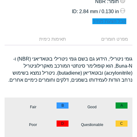
חומר
: NBR
: 2.84 mm / 0.130 in
ID
קבל הצעת מחיר
מפרט חומרים
תאימות כימית
גומי ניטרילי, הידוע גם בשם גומי ניטרילי בוטאדיאני (NBR) ו-
Buna-N, הוא קופולימר סינתטי המורכב מאקרילוניטריל
(acrylonitrile) ובוטאדיאן (butadiene). ניטריל נמצא בשימוש
נרחב הודות לעמידותו בשמנים, דלקים וחומרים כימיים אחרים.
B
A
Fair
Good
D
C
Poor
Questionable