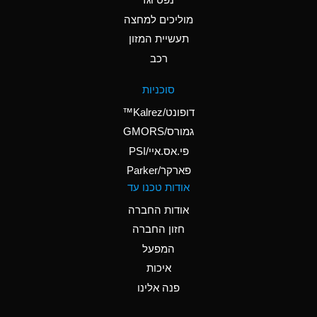
A
Ammonium Nitrate
(Aqueous)
מוליכים למחצה
תעשיית המזון
A
Ammonium Nitrite
רכב
(Aqueous)
D
Ammonium Persulfate
סוכניות
(Aqueous)
דופונט/Kalrez™
A
Ammonium Phosphate
גמורס/GMORS
(Aqueous)
פי.אס.איי/PSI
פארקר/Parker
A
Ammonium Sulfate
אודות טכנו עד
(Aqueous)
אודות החברה
D
Amyl Acetate (Banana
חזון החברה
Oil)
המפעל
B
Amyl Alcohol
איכות
A
Amyl Borate
פנה אלינו
D
Amyl