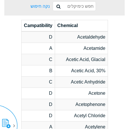
נקה חיפוש
Campatibility
Chemical
D
Acetaldehyde
A
Acetamide
C
Acetic Acid, Glacial
B
Acetic Acid, 30%
C
Acetic Anhydride
D
Acetone
D
Acetophenone
D
Acetyl Chloride
A
Acetylene