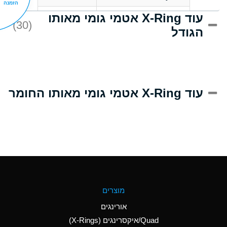
הזמנה
עוד X-Ring אטמי גומי מאותו
D
Acrlylonitrile
(30)
הגודל
A
Adipic Acid
D
Alkazene
(Dibromoethylbenzene)
A
Alum-NH3-Cr-K
עוד X-Ring אטמי גומי מאותו החומר
(Aqueous)
B
Aluminum Acetate
(Aqueous)
A
Aluminum Chloride
(Aqueous)
A
Aluminum Fluoride
מוצרים
(Aqueous)
אורינגים
A
Aluminum Nitrate
Quad/איקסרינגים (X-Rings)
(Aqueous)