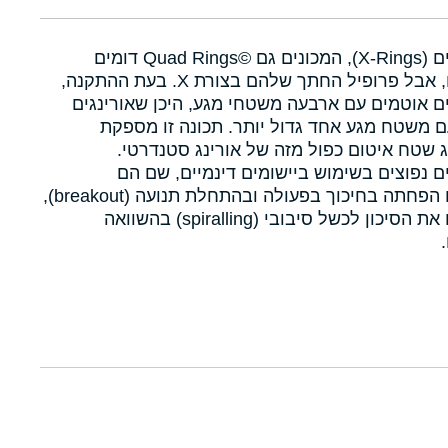
איקסרינגים (X-Rings), המכונים גם Quad Rings©‎ דומים
לאורינגים, אבל פרופיל החתך שלהם בצורת X. בעת ההתקנה,
ם אוטמים עם ארבעה משטחי מגע, היכן שאורינגים
 משטח מגע אחד גדול יותר. תכונה זו מספקת
 שטח איטום כפול מזה של אורינג סטנדרטי.
ם נפוצים בשימוש ביישומים דינמיים, שם הם
מאפשרים הפחתה בחיכוך בפעולה ובהתחלת תנועה (breakout),
ומפחיתים את הסיכון לכשל סיבובי (spiralling) בהשוואה