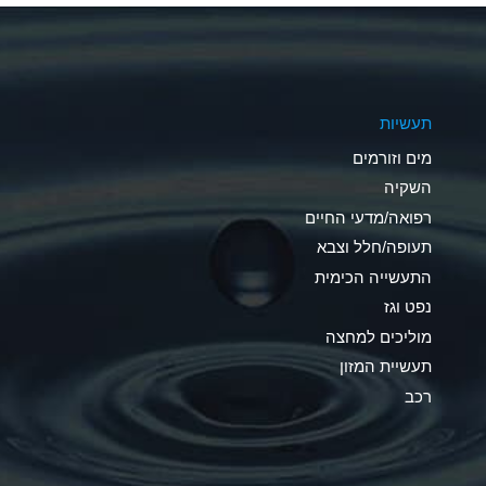
A
A
תעשיות
B
מים וזורמים
A
השקיה
רפואה/מדעי החיים
D
תעופה/חלל וצבא
D
התעשייה הכימית
נפט וגז
A
מוליכים למחצה
D
תעשיית המזון
רכב
A
A