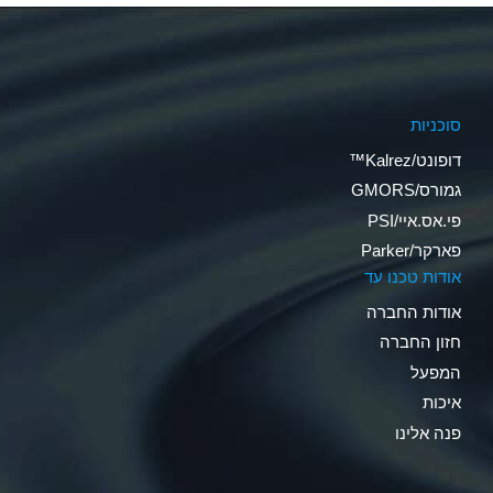
סוכניות
דופונט/Kalrez™
גמורס/GMORS
פי.אס.איי/PSI
פארקר/Parker
אודות טכנו עד
אודות החברה
חזון החברה
המפעל
איכות
פנה אלינו