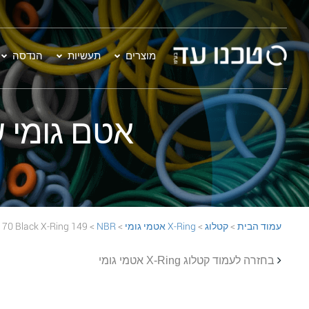
מוצרים
תעשיות
הנדסה
אטם גומי שחור - 149 Ring
עמוד הבית
>
קטלוג
>
X-Ring אטמי גומי
>
NBR
> 149 NBR 70 Black X-Ring
בחזרה לעמוד קטלוג X-Ring אטמי גומי