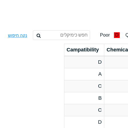
Poor
D
Q
נקה חיפוש
Campatibility
Chemica
D
A
C
B
C
D