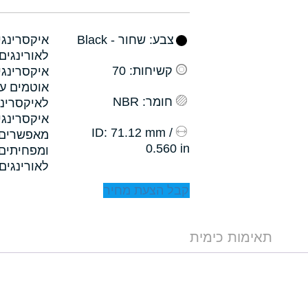
צבע
: שחור - Black
קשיחות
: 70
איקסרינגי
אוטמים עם
חומר
: NBR
לאיקסרינג
איקסרינגי
: 71.12 mm /
ID
0.560 in
לאורינגים.
קבל הצעת מחיר
תאימות כימית