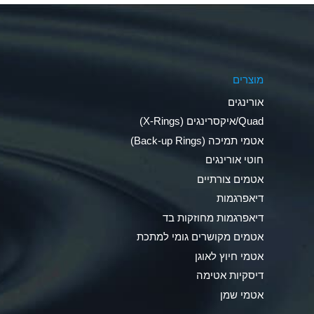
Aluminum Phosphate (Aqueous)
Aluminum Sulfate (Aqueous)
מוצרים
Ammonia Anhydrous
אורינגים
Ammonia Gas (cold)
Quad/איקסרינגים (X-Rings)
אטמי תמיכה (Back-up Rings)
Ammonia Gas (hot)
חוטי אורינגים
Ammonium Carbonate (Aqueous)
אטמים צורתיים
דיאפרגמות
Ammonium Chloride (Aqueous)
דיאפרגמות מחוזקות בד
Ammonium Hydroxide (conc.)
אטמים מקושרים גומי למתכת
אטמי חיוץ לאוגן
Ammonium Nitrate (Aqueous)
דיסקיות אטימה
Ammonium Nitrite (Aqueous)
אטמי שמן