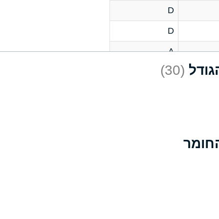
D
D
A
(30)
D
A
D
A
B
A
A
A