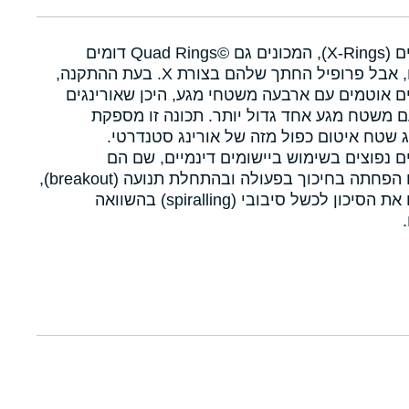
איקסרינגים (X-Rings), המכונים גם Quad Rings©‎ דומים
לאורינגים, אבל פרופיל החתך שלהם בצורת X. בעת ההתקנה,
ם אוטמים עם ארבעה משטחי מגע, היכן שאורינגים
 משטח מגע אחד גדול יותר. תכונה זו מספקת
 שטח איטום כפול מזה של אורינג סטנדרטי.
ם נפוצים בשימוש ביישומים דינמיים, שם הם
מאפשרים הפחתה בחיכוך בפעולה ובהתחלת תנועה (breakout),
ומפחיתים את הסיכון לכשל סיבובי (spiralling) בהשוואה