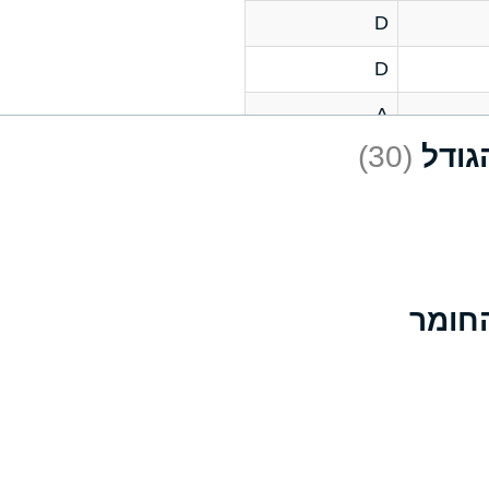
D
D
A
(30)
D
A
D
A
B
A
A
A