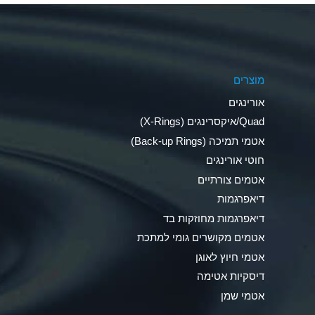
Aluminum Phosphate (Aqueous)
Aluminum Sulfate (Aqueous)
מוצרים
Ammonia Anhydrous
אורינגים
Ammonia Gas (cold)
Quad/איקסרינגים (X-Rings)
אטמי תמיכה (Back-up Rings)
Ammonia Gas (hot)
חוטי אורינגים
Ammonium Carbonate (Aqueous)
אטמים צורתיים
דיאפרגמות
Ammonium Chloride (Aqueous)
דיאפרגמות מחוזקות בד
Ammonium Hydroxide (conc.)
אטמים מקושרים גומי למתכת
אטמי חיוץ לאוגן
Ammonium Nitrate (Aqueous)
דיסקיות אטימה
Ammonium Nitrite (Aqueous)
אטמי שמן