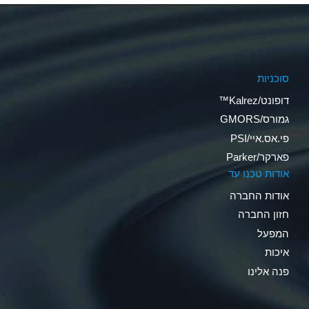
סוכניות
דופונט/Kalrez™
גמורס/GMORS
פי.אס.איי/PSI
פארקר/Parker
אודות טכנו עד
אודות החברה
חזון החברה
המפעל
איכות
פנה אלינו