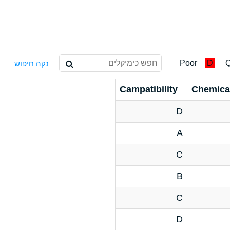
Poor
D
Q
נקה חיפוש
Campatibility
Chemica
D
A
C
B
C
D