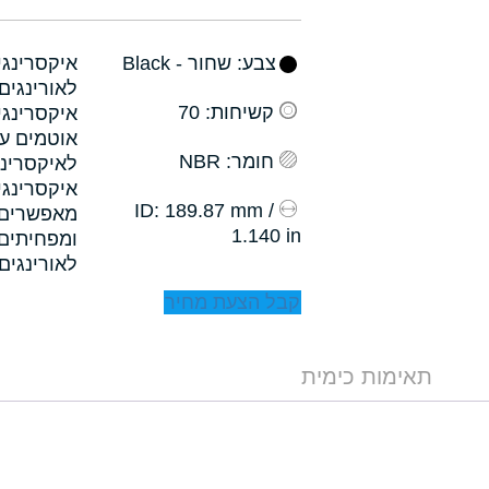
צבע
: שחור - Black
קשיחות
: 70
איקסרינגי
אוטמים עם
חומר
: NBR
לאיקסרינג
איקסרינגי
: 189.87 mm /
ID
1.140 in
לאורינגים.
קבל הצעת מחיר
תאימות כימית