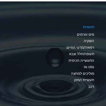
A
A
תעשיות
B
מים וזורמים
A
השקיה
רפואה/מדעי החיים
D
תעופה/חלל וצבא
D
התעשייה הכימית
נפט וגז
A
מוליכים למחצה
D
תעשיית המזון
רכב
A
A