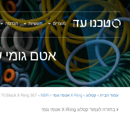
מוצרים
תעשיות
הנדסה
אטם גומי שחור - 367 Ring
עמוד הבית
>
קטלוג
>
X-Ring אטמי גומי
>
NBR
> 367 NBR 70 Black X-Ring
בחזרה לעמוד קטלוג X-Ring אטמי גומי