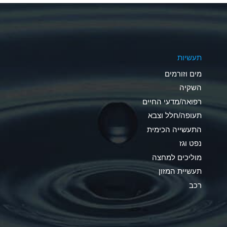
A
A
תעשיות
B
מים וזורמים
A
השקיה
רפואה/מדעי החיים
D
תעופה/חלל וצבא
D
התעשייה הכימית
נפט וגז
A
מוליכים למחצה
D
תעשיית המזון
רכב
A
A