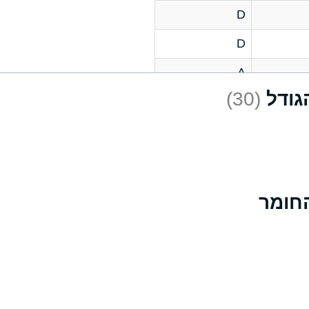
D
D
A
(30)
D
A
D
A
B
A
A
A