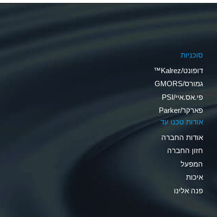
סוכניות
דופונט/Kalrez™
גמורס/GMORS
פי.אס.איי/PSI
פארקר/Parker
אודות טכנו עד
אודות החברה
חזון החברה
המפעל
איכות
פנה אלינו