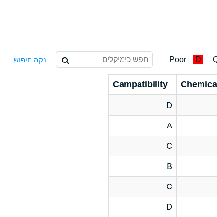
Poor
D
Q
נקה חיפוש
Campatibility
Chemica
D
A
C
B
C
D