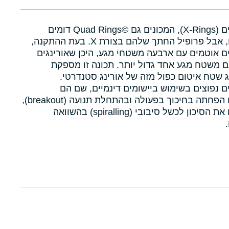
איקסרינגים (X-Rings), המכונים גם Quad Rings©‎ דומים
לאורינגים, אבל פרופיל החתך שלהם בצורת X. בעת ההתקנה,
ם אוטמים עם ארבעה משטחי מגע, היכן שאורינגים
 משטח מגע אחד גדול יותר. תכונה זו מספקת
 שטח איטום כפול מזה של אורינג סטנדרטי.
ם נפוצים בשימוש ביישומים דינמיים, שם הם
מאפשרים הפחתה בחיכוך בפעולה ובהתחלת תנועה (breakout),
ומפחיתים את הסיכון לכשל סיבובי (spiralling) בהשוואה