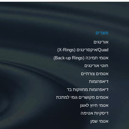
Aluminum Phosphate (Aqueous)
Aluminum Sulfate (Aqueous)
מוצרים
Ammonia Anhydrous
אורינגים
Ammonia Gas (cold)
Quad/איקסרינגים (X-Rings)
אטמי תמיכה (Back-up Rings)
Ammonia Gas (hot)
חוטי אורינגים
Ammonium Carbonate (Aqueous)
אטמים צורתיים
דיאפרגמות
Ammonium Chloride (Aqueous)
דיאפרגמות מחוזקות בד
Ammonium Hydroxide (conc.)
אטמים מקושרים גומי למתכת
אטמי חיוץ לאוגן
Ammonium Nitrate (Aqueous)
דיסקיות אטימה
Ammonium Nitrite (Aqueous)
אטמי שמן