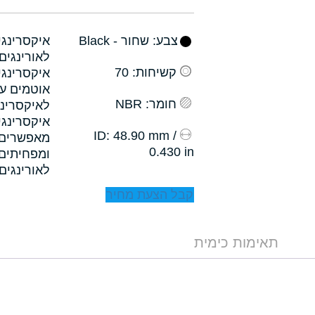
צבע
: שחור - Black
קשיחות
: 70
איקסרינגי
אוטמים עם
חומר
: NBR
לאיקסרינג
איקסרינגי
: 48.90 mm /
ID
0.430 in
לאורינגים.
קבל הצעת מחיר
תאימות כימית