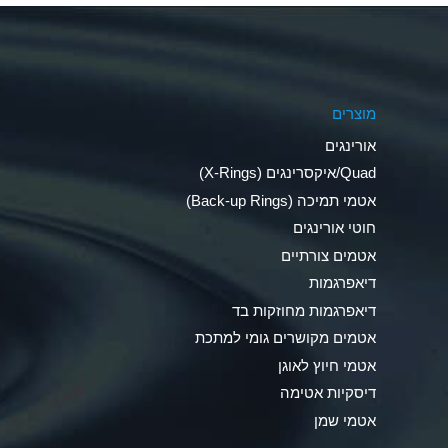
Aluminum Phosphate (Aqueous)
Aluminum Sulfate (Aqueous)
מוצרים
Ammonia Anhydrous
אורינגים
Ammonia Gas (cold)
Quad/איקסרינגים (X-Rings)
אטמי תמיכה (Back-up Rings)
Ammonia Gas (hot)
חוטי אורינגים
Ammonium Carbonate (Aqueous)
אטמים צורתיים
דיאפרגמות
Ammonium Chloride (Aqueous)
דיאפרגמות מחוזקות בד
Ammonium Hydroxide (conc.)
אטמים מקושרים גומי למתכת
אטמי חיוץ לאוגן
Ammonium Nitrate (Aqueous)
דיסקיות אטימה
Ammonium Nitrite (Aqueous)
אטמי שמן