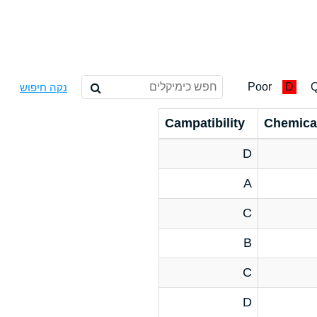
Poor
D
Q
נקה חיפוש
Campatibility
Chemica
D
A
C
B
C
D