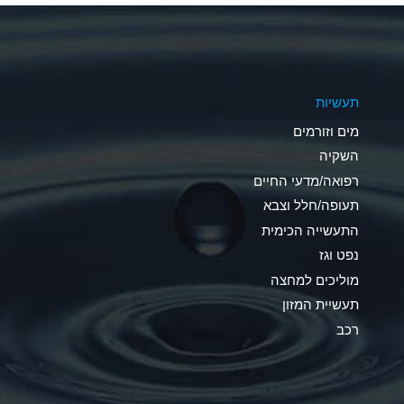
A
A
תעשיות
B
מים וזורמים
A
השקיה
רפואה/מדעי החיים
D
תעופה/חלל וצבא
D
התעשייה הכימית
נפט וגז
A
מוליכים למחצה
D
תעשיית המזון
רכב
A
A