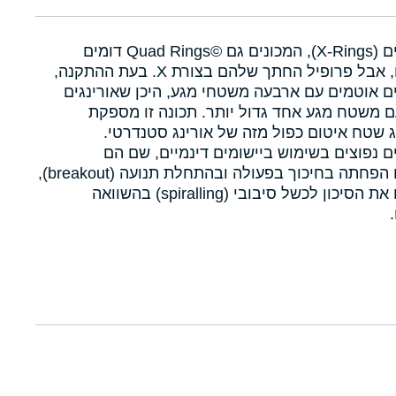
איקסרינגים (X-Rings), המכונים גם Quad Rings©‎ דומים
לאורינגים, אבל פרופיל החתך שלהם בצורת X. בעת ההתקנה,
ם אוטמים עם ארבעה משטחי מגע, היכן שאורינגים
 משטח מגע אחד גדול יותר. תכונה זו מספקת
 שטח איטום כפול מזה של אורינג סטנדרטי.
ם נפוצים בשימוש ביישומים דינמיים, שם הם
מאפשרים הפחתה בחיכוך בפעולה ובהתחלת תנועה (breakout),
ומפחיתים את הסיכון לכשל סיבובי (spiralling) בהשוואה