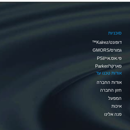
סוכניות
דופונט/Kalrez™
גמורס/GMORS
פי.אס.איי/PSI
פארקר/Parker
אודות טכנו עד
אודות החברה
חזון החברה
המפעל
איכות
פנה אלינו