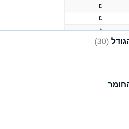
D
D
A
(30)
D
A
D
A
B
A
A
A