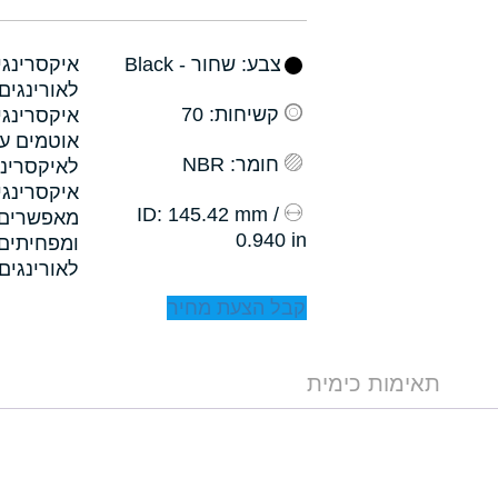
צבע
: שחור - Black
קשיחות
: 70
איקסרינגי
אוטמים עם
חומר
: NBR
לאיקסרינג
איקסרינגי
: 145.42 mm /
ID
0.940 in
לאורינגים.
קבל הצעת מחיר
תאימות כימית