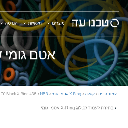
מוצרים
תעשיות
הנדסה
אטם גומי שחור - 435 Ring
עמוד הבית
>
קטלוג
>
X-Ring אטמי גומי
>
NBR
> 435 NBR 70 Black X-Ring
בחזרה לעמוד קטלוג X-Ring אטמי גומי