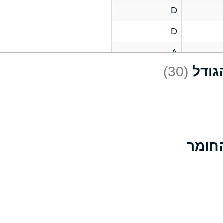
D
D
A
(30)
D
A
D
A
B
A
A
A