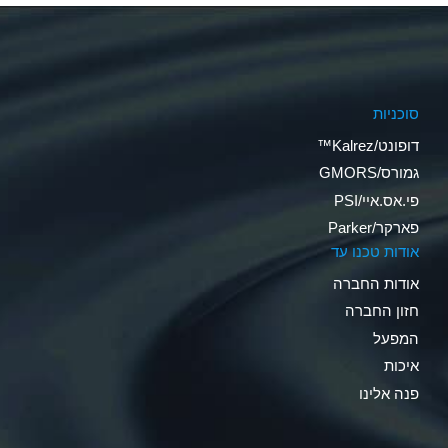
סוכניות
דופונט/Kalrez™
גמורס/GMORS
פי.אס.איי/PSI
פארקר/Parker
אודות טכנו עד
אודות החברה
חזון החברה
המפעל
איכות
פנה אלינו