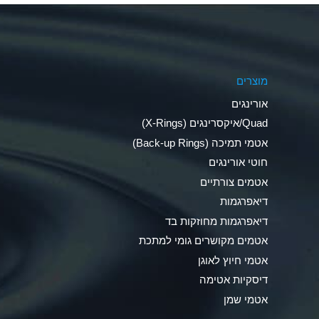
Aluminum Phosphate (Aqueous)
Aluminum Sulfate (Aqueous)
מוצרים
Ammonia Anhydrous
אורינגים
Ammonia Gas (cold)
Quad/איקסרינגים (X-Rings)
אטמי תמיכה (Back-up Rings)
Ammonia Gas (hot)
חוטי אורינגים
Ammonium Carbonate (Aqueous)
אטמים צורתיים
דיאפרגמות
Ammonium Chloride (Aqueous)
דיאפרגמות מחוזקות בד
Ammonium Hydroxide (conc.)
אטמים מקושרים גומי למתכת
אטמי חיוץ לאוגן
Ammonium Nitrate (Aqueous)
דיסקיות אטימה
Ammonium Nitrite (Aqueous)
אטמי שמן