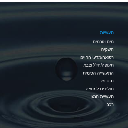
A
A
תעשיות
B
מים וזורמים
A
השקיה
רפואה/מדעי החיים
D
תעופה/חלל וצבא
D
התעשייה הכימית
נפט וגז
A
מוליכים למחצה
D
תעשיית המזון
רכב
A
A