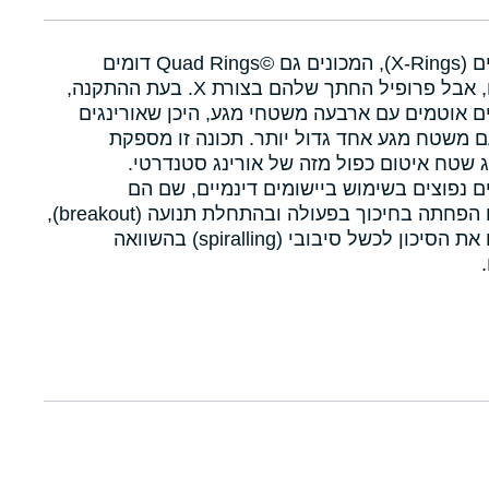
איקסרינגים (X-Rings), המכונים גם Quad Rings©‎ דומים
לאורינגים, אבל פרופיל החתך שלהם בצורת X. בעת ההתקנה,
ם אוטמים עם ארבעה משטחי מגע, היכן שאורינגים
 משטח מגע אחד גדול יותר. תכונה זו מספקת
 שטח איטום כפול מזה של אורינג סטנדרטי.
ם נפוצים בשימוש ביישומים דינמיים, שם הם
מאפשרים הפחתה בחיכוך בפעולה ובהתחלת תנועה (breakout),
ומפחיתים את הסיכון לכשל סיבובי (spiralling) בהשוואה